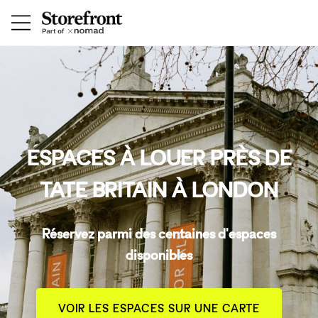
ESPACES À LOUER PRÈS DE
TATE BRITAIN À LONDON
Réservez parmi des centaines d'espaces
disponibles
VOIR LES ESPACES SUR UNE CARTE