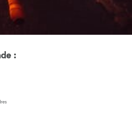
de :
dres