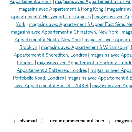
Appartement à Paris
|
magasins avec Appartement à Los An
magasins avec Appartement à Hong Kong
|
magasins av
Appartement à Hollywood, Los Angeles
|
magasins avec App
York
|
magasins avec Appartement à Upper East Side, N
magasins avec Appartement à Chinatown, New York
|
maga
Appartement à Nolita, New York
|
magasins avec Apparte
Brooklyn
|
magasins avec Appartement à Williamsburg, 
Appartement à Shoreditch, Londres
|
magasins avec Appa
Londres
|
magasins avec Appartement à Hackney, Londr
Appartement à Battersea, Londres
|
magasins avec Appa
Portobello Road, Londres
|
magasins avec Appartement à B
avec Appartement à Paris 4 - 75004
|
magasins avec Appa
xNomad
Locaux commerciaux à louer
magasin