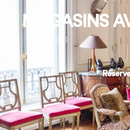
MAGASINS A
Réserve