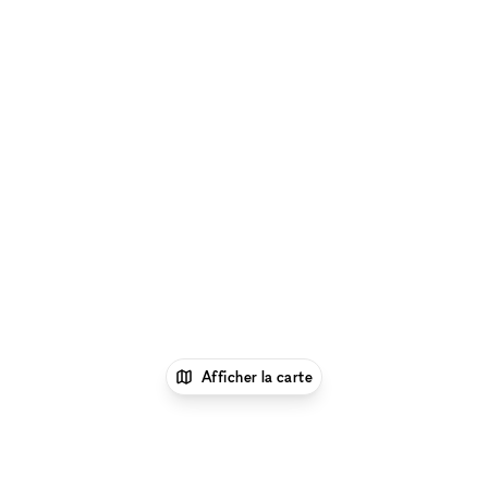
Afficher la carte
1
xNomad
Louer un local commercial