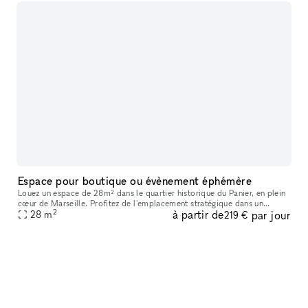
Espace pour boutique ou évènement éphémère
Louez un espace de 28m² dans le quartier historique du Panier, en plein
cœur de Marseille. Profitez de l'emplacement stratégique dans un
2
à partir de
par jour
quartier très fréquenté par les touristes, idéal pour une bout
28
m
219 €