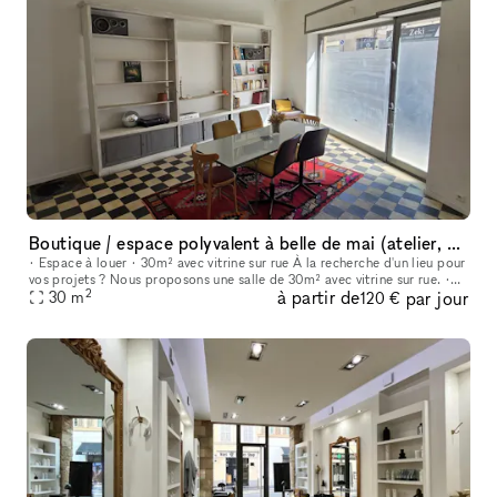
Boutique / espace polyvalent à belle de mai (atelier, expo, court)
• Espace à louer • 30m² avec vitrine sur rue À la recherche d'un lieu pour
vos projets ? Nous proposons une salle de 30m² avec vitrine sur rue. •
2
à partir de
par jour
Idéal pour : ateliers, cours (yoga, danse, arts…),
30
m
120 €