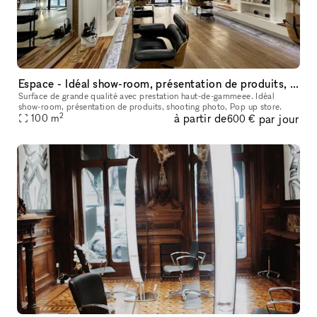
Espace - Idéal show-room, présentation de produits, shooting photo, Pop up store
Surface de grande qualité avec prestation haut-de-gammeee. Idéal
show-room, présentation de produits, shooting photo, Pop up store.
2
à partir de
par jour
100
m
600 €