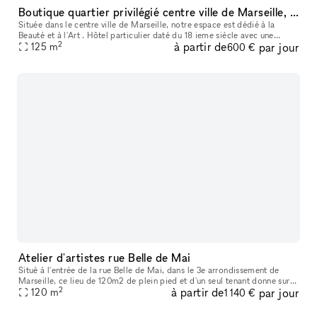
Boutique quartier privilégié centre ville de Marseille, espace atypique .
Située dans le centre ville de Marseille, notre espace est dédié à la
Beauté et à l'Art . Hôtel particulier daté du 18 ieme siècle avec une
2
à partir de
par jour
verrière Art Déco, nous proposons à la fois un espace pour
125
m
600 €
Atelier d'artistes rue Belle de Mai
Situé à l'entrée de la rue Belle de Mai, dans le 3e arrondissement de
Marseille, ce lieu de 120m2 de plein pied et d'un seul tenant donne sur
2
à partir de
par jour
120
m
une rue calme à sens unique. Les murs et le plafond sont
1 140 €