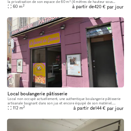
la privatisation de son espace de 60 m² (4 mètres de hauteur sous
2
à partir de
par jour
60
m
plafond) avec 20 m² de patio. Un lieu atypique et chaleure
420 €
Local boulangerie pâtisserie
Local non occupé actuellement, une authentique boulangerie pâtisserie
artisanale baignant dans son jus et encore équipé de son matériel,
2
à partir de
par jour
disponible à la location pour boutique éphémère, événement div
112
m
144 €