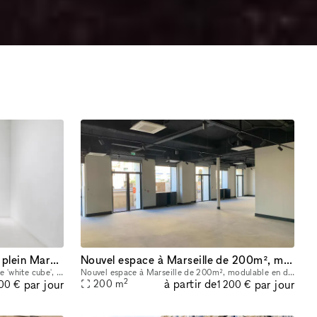
Espace white cube sur rue en plein Marseille
Nouvel espace à Marseille de 200m², modulable en deux cellules avec stockage.
Nous proposons à la location un espace 'white cube', idéal pour accueillir des projets artistiques, événements privés ou présentations professionnelles. Sa grande hauteur sous plafond confère une res
Nouvel espace à Marseille de 200m², modulable en deux cellules avec stockage. - Boutique située dans l'hyper centre de Marseille, au départ de la Canebière, rue la plus connue de Marseille • Passage
2
à partir de
par jour
par jour
200
m
200 €
1 200 €