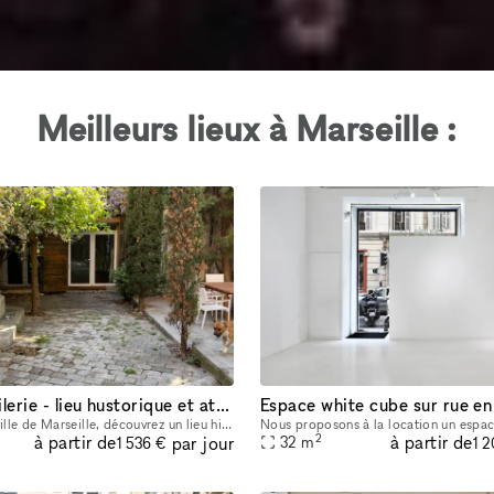
Meilleurs lieux à Marseille :
Ancienne huilerie - lieu hustorique et atypique
En plein centre ville de Marseille, découvrez un lieu historique et totalement atypique. Environ 470m2 de surface exploitable. Surface brut de béton. 100m2 d'anciennes cuves à huile. 250m2 de cours
2
à partir de
à partir de
par jour
32
m
1 536 €
1 