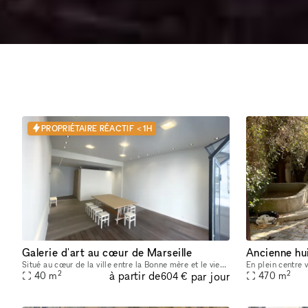
PROPRIÉTAIRE RÉACTIF < 1H
Galerie d'art au cœur de Marseille
Situé au cœur de la ville entre la Bonne mère et le vieux Port cet espace de 40m2 est attenant à une boutique de 50m2 dédiée au savoir-faire et à l'artisanat. Convivial et chaleureux, ce lieu met en
2
2
à partir de
par jour
40
m
470
m
604 €