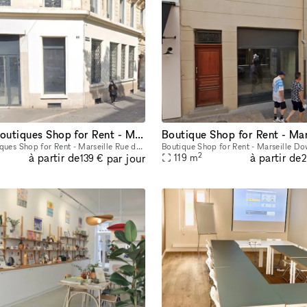
Block of 6 Boutiques Shop for Rent - Marseille Rue de la République
Block of 6 Boutiques Shop for Rent - Marseille Rue de la République Boutique 1: 68 sqm Boutique 2: 78 sqm Boutique 3: 80 sqm Boutique 4: 90 sqm Boutique 5: 124 sqm Boutique 6: 135 sqm
2
à partir de
à partir de
par jour
119
m
139 €
2