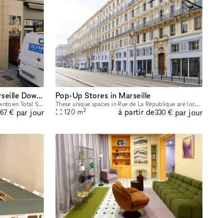
Boutique Shop for Rent - Marseille Downtown
Pop-Up Stores in Marseille
Boutique Shop for Rent - Marseille Downtown Total Size: 119 sqm Ground Floor: 88 sqm 1st Floor: 31 sqm
These unique spaces in Rue de La République are located in the heart of Marseille's retail activity and dynamism! These spaces are truly a one-of-kind Retail Pop-Up Store opportunity to target the So
2
à partir de
par jour
par jour
120
m
67 €
330 €