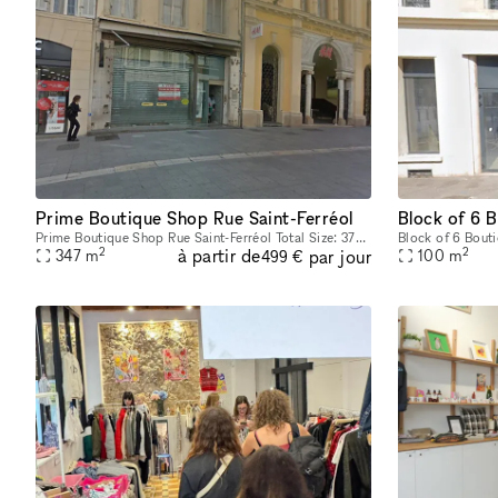
Prime Boutique Shop Rue Saint-Ferréol
Prime Boutique Shop Rue Saint-Ferréol Total Size: 374 sqm Groundfloor: 183 sqm Basement: 164 sqm First Floor: 27 sqm
2
2
à partir de
par jour
347
m
100
m
499 €