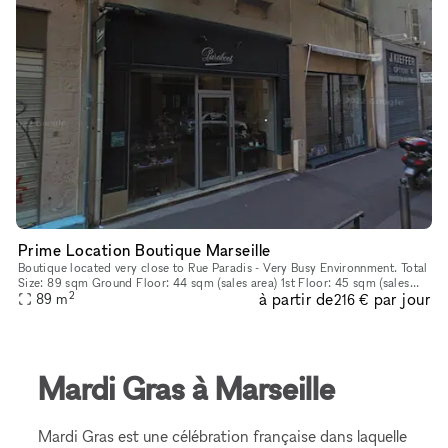
Prime Location Boutique Marseille
Boutique located very close to Rue Paradis - Very Busy Environnment. Total
Size: 89 sqm Ground Floor: 44 sqm (sales area) 1st Floor: 45 sqm (sales
2
à partir de
par jour
use possible)
89
m
216 €
Mardi Gras à Marseille
Mardi Gras est une célébration française dans laquelle