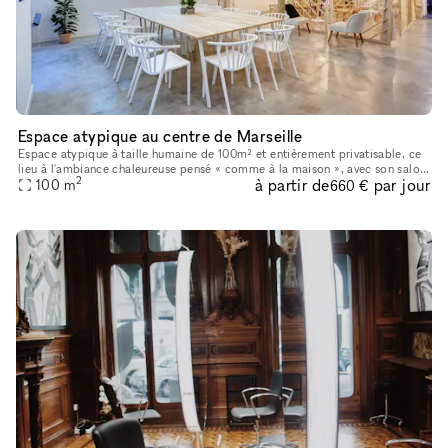
Espace atypique au centre de Marseille
Espace atypique à taille humaine de 100m² et entièrement privatisable, ce
lieu à l'ambiance chaleureuse pensé « comme à la maison », avec son salon,
2
à partir de
par jour
sa salle à manger et une cuisine équipée, se prête
100
m
660 €