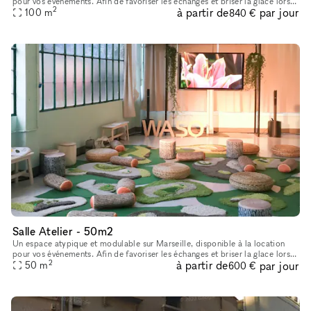
pour vos événements. Afin de favoriser les échanges et briser la glace lors
2
à partir de
par jour
des rencontres entre les clients, partenaires ou co
100
m
840 €
Salle Atelier - 50m2
Un espace atypique et modulable sur Marseille, disponible à la location
pour vos événements. Afin de favoriser les échanges et briser la glace lors
2
à partir de
par jour
des rencontres entre les clients, partenaires ou co
50
m
600 €