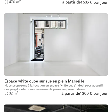
2
à partir de
par jour
de béton. 100m2 d'anciennes cuves à huile. 250m2 de cours
470
m
1 536 €
Espace white cube sur rue en plein Marseille
Nous proposons à la location un espace 'white cube', idéal pour accueillir
des projets artistiques, événements privés ou présentations
2
à partir de
par jour
professionnelles. Sa grande hauteur sous plafond confère une res
32
m
1 200 €