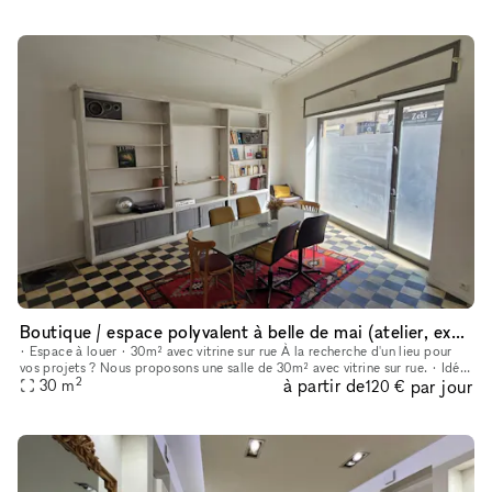
Boutique / espace polyvalent à belle de mai (atelier, expo, court)
• Espace à louer • 30m² avec vitrine sur rue À la recherche d'un lieu pour
vos projets ? Nous proposons une salle de 30m² avec vitrine sur rue. • Idéal
2
à partir de
par jour
pour : ateliers, cours (yoga, danse, arts…),
30
m
120 €