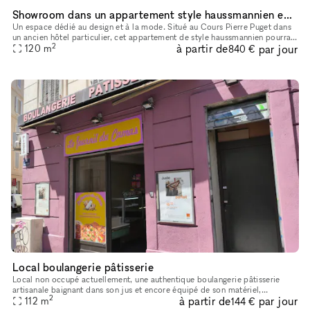
Showroom dans un appartement style haussmannien en plein coeur de Marseille
Un espace dédié au design et à la mode. Situé au Cours Pierre Puget dans
un ancien hôtel particulier, cet appartement de style haussmannien pourra
2
à partir de
par jour
accueillir tous vos événements professionnels ou par
120
m
840 €
Local boulangerie pâtisserie
Local non occupé actuellement, une authentique boulangerie pâtisserie
artisanale baignant dans son jus et encore équipé de son matériel,
2
à partir de
par jour
disponible à la location pour boutique éphémère, événement div
112
m
144 €