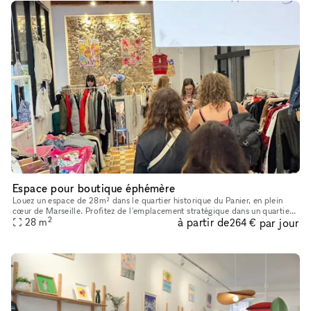
Espace pour boutique éphémère
Louez un espace de 28m² dans le quartier historique du Panier, en plein
cœur de Marseille. Profitez de l'emplacement stratégique dans un quartier
2
à partir de
par jour
très fréquenté par les touristes, idéal pour une bout
28
m
264 €