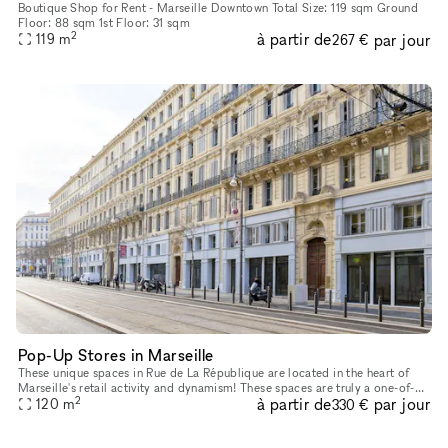
Boutique Shop for Rent - Marseille Downtown Total Size: 119 sqm Ground
Floor: 88 sqm 1st Floor: 31 sqm
2
à partir de
par jour
119
m
267 €
Pop-Up Stores in Marseille
These unique spaces in Rue de La République are located in the heart of
Marseille's retail activity and dynamism! These spaces are truly a one-of-
2
à partir de
par jour
kind Retail Pop-Up Store opportunity to target the So
120
m
330 €