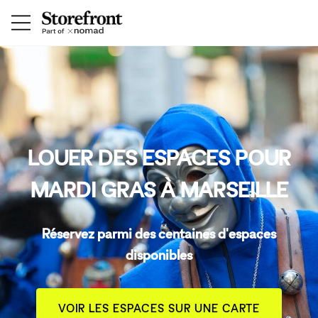
LOUER DES ESPACES POUR
MARDI GRAS À MARSEILLE
Réservez parmi des centaines d'espaces
disponibles
VOIR LES ESPACES SUR UNE CARTE