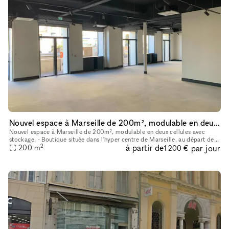
Nouvel espace à Marseille de 200m², modulable en deux cellules avec stockage.
Nouvel espace à Marseille de 200m², modulable en deux cellules avec
stockage. - Boutique située dans l'hyper centre de Marseille, au départ de
2
à partir de
par jour
la Canebière, rue la plus connue de Marseille • Passage
200
m
1 200 €