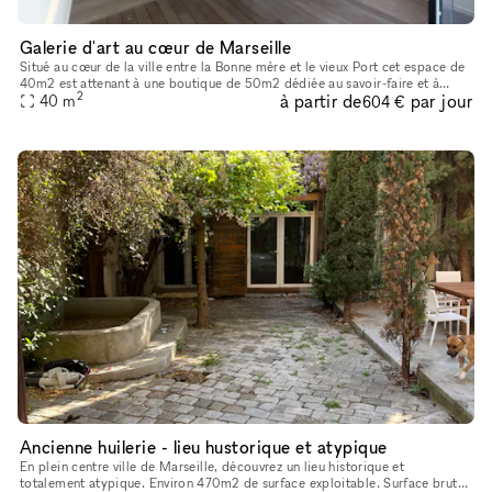
Galerie d'art au cœur de Marseille
Situé au cœur de la ville entre la Bonne mère et le vieux Port cet espace de
40m2 est attenant à une boutique de 50m2 dédiée au savoir-faire et à
2
à partir de
par jour
l'artisanat. Convivial et chaleureux, ce lieu met en
40
m
604 €
Ancienne huilerie - lieu hustorique et atypique
En plein centre ville de Marseille, découvrez un lieu historique et
totalement atypique. Environ 470m2 de surface exploitable. Surface brut