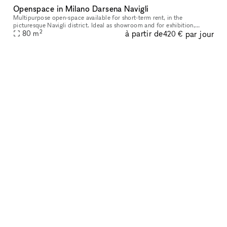
Openspace in Milano Darsena Navigli
Multipurpose open-space available for short-term rent, in the
picturesque Navigli district. Ideal as showroom and for exhibition,
2
à partir de
par jour
80
m
conferences, events and workshop. The space has an independent acces
420 €