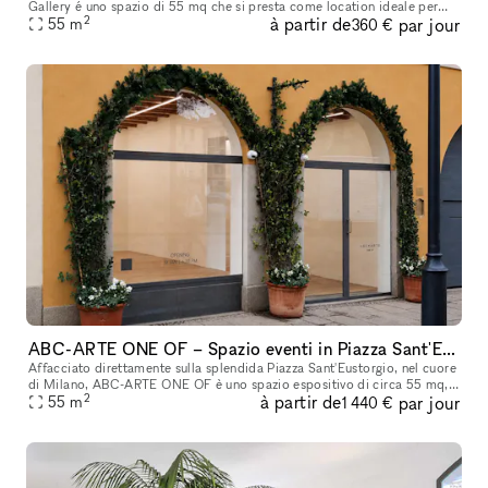
Gallery é uno spazio di 55 mq che si presta come location ideale per
2
à partir de
par jour
esposizioni d'arte, eventi esclusivi e temporary shop. L
55
m
360 €
ABC-ARTE ONE OF – Spazio eventi in Piazza Sant'Eustorgio, Milano
Affacciato direttamente sulla splendida Piazza Sant'Eustorgio, nel cuore
di Milano, ABC-ARTE ONE OF è uno spazio espositivo di circa 55 mq,
2
à partir de
par jour
completamente ristrutturato di recente e curato nei minimi
55
m
1 440 €