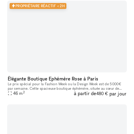
PROPRIÉTAIRE RÉACTIF < 2H
Élégante Boutique Ephémère Rose à Paris
Le prix spécial pour la Fashion Week ou la Design Week est de 5000€
par semaine. Cette spacieuse boutique éphémère, située au cœur de
2
à partir de
par jour
Paris, est parfaite pour accueillir des showrooms temporaires ou
46
m
480 €