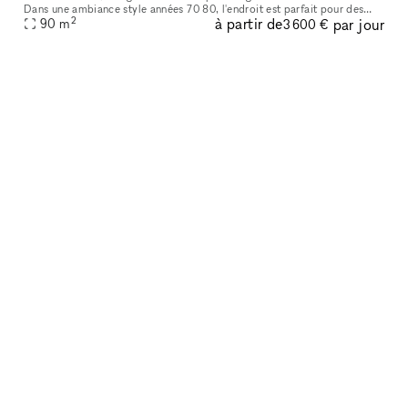
Dans une ambiance style années 70 80, l'endroit est parfait pour des
2
à partir de
par jour
90
m
shootings et des tournages. Vous cherchez un lieu d'exception
3 600 €