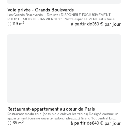
Voie privée - Grands Boulevards
Les Grands Boulevards – Drouot : DISPONIBLE EXCLUSIVEMENT
POUR LE MOIS DE JANVIER 2025, Notre espace EVENT est situé au
2
à partir de
par jour
cœur de l'animation de Paris et des ventes d'objets, dans une voie privée
119
m
360 €
calme
Restaurant-appartement au cœur de Paris
Restaurant modulable (possible d'enlever les tables) Designé comme un
appartement (cuisine ouverte, salon, rideaux...) Grand îlot central En
2
à partir de
par jour
plein cœur de Paris (entre Sentier et Bonne Nouvelle) Cuis
65
m
840 €