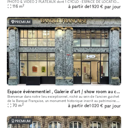
PHOTO & VIDÉO 2 PLATEAUX dont 1 CYCLO - ESPACE DE LOCATION
2
à partir de
par jour
POUR SHOWROOMS / EXPOSITIONS / CASTINGS
116
m
1 920 €
PREMIUM
Espace événementiel , Galerie d’art / show room au cœur de Paris
Bienvenue dans notre lieu exceptionnel, niché au sein de l'ancien guichet
de la Banque Française, un monument historique inscrit au patrimoine.
2
à partir de
par jour
Cet espace polyvalent offre une variété d'options pour
70
m
1 020 €
PREMIUM