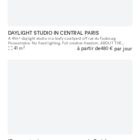
DAYLIGHT STUDIO IN CENTRAL PARIS
A 41m² daylight studio in a leafy courtyard off rue du Faubourg
Poissonnière. No fixed lighting. Full creative freedom. ABOUT THE
2
à partir de
par jour
SPACE Located in a quiet courtyard in the 9th arrondissement, the st
41
m
480 €