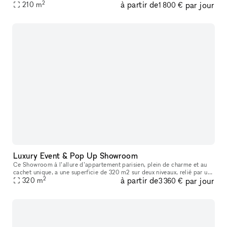
2
à partir de
par jour
210
m
zone de vie, d'une cuisine et de 4 salles de réunions. Sa luminos
1 800 €
Luxury Event & Pop Up Showroom
Ce Showroom à l’allure d’appartement parisien, plein de charme et au
cachet unique, a une superficie de 320 m2 sur deux niveaux, relié par un
2
à partir de
par jour
escalier intérieur. Lumineux, tout en volume et open spac
320
m
3 360 €