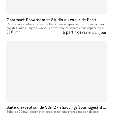
Charmant Showroom et Studio au coeur de Paris
Ce studio est situé au cœur de Paris dans un quartier historique, à deux
pas des Folies Bergère. On vous offre 2 salles séparés d'un espace de 65
2
à partir de
par jour
61
m² bien équipé d'une cuisine, d'un toilette, d'un cy
m
792 €
Suite d'exception de 90m2 - shootings/tournages/ showrooms
Suite de 90 m2, designer et décorer par une grande maison de luxe.