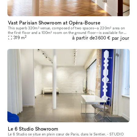
Vast Parisian Showroom at Opéra-Bourse
This superb 320m² venue, composed of two spaces—a 220m² area on
the first floor and a 100m² room on the ground floor—is available for
2
à partir de
par jour
short-term rental to host your Showrooms, Pop-Up Stores, Temporar
319
m
3 600 €
Le 6 Studio Showroom
Le 6 Studio se situe en plein cœur de Paris, dans le Sentier. - STUDIO