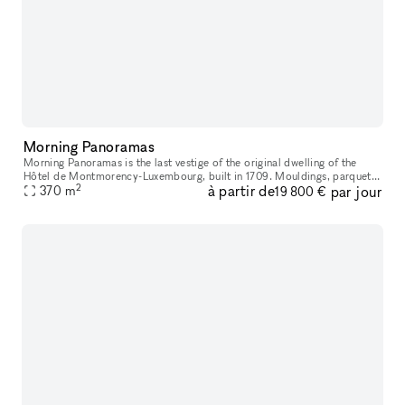
Morning Panoramas
Morning Panoramas is the last vestige of the original dwelling of the
Hôtel de Montmorency-Luxembourg, built in 1709. Mouldings, parquet
2
à partir de
par jour
floors, gilding, stained glass windows... its 19th-century de
370
m
19 800 €