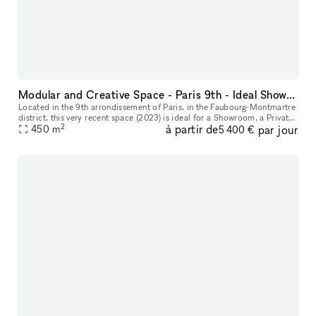
Modular and Creative Space - Paris 9th - Ideal Showroom / Product Presentation / Corporate Event
Located in the 9th arrondissement of Paris, in the Faubourg-Montmartre
district, this very recent space (2023) is ideal for a Showroom, a Private
2
à partir de
par jour
450
m
Sale, a Corporate Event, or an Exhibition. The area
5 400 €