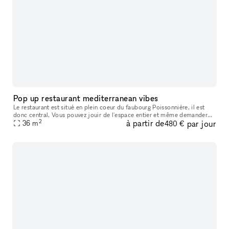
Pop up restaurant mediterranean vibes
Le restaurant est situé en plein coeur du faubourg Poissonnière, il est
donc central, Vous pouvez jouir de l'espace entier et même demander
2
à partir de
par jour
un staff en plus pour le service des mets et boissons. La d
36
m
480 €