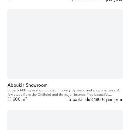
Aboukir Showroom
Superb 600 sq m shop located in a very dynamic and shopping area. A
few steps from the Châtelet and its major brands. This beautiful,
2
à partir de
par jour
perfectly modular, well-equipped space of 80m² and composed of t
600
m
3 480 €