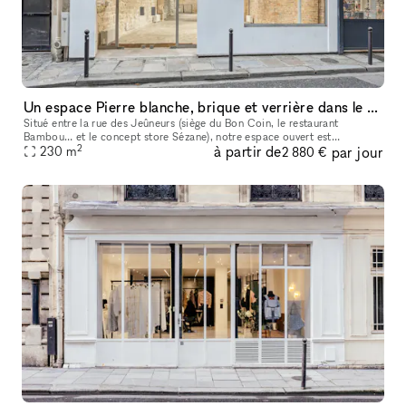
Un espace Pierre blanche, brique et verrière dans le Grand Marais
Situé entre la rue des Jeûneurs (siège du Bon Coin, le restaurant
Bambou… et le concept store Sézane), notre espace ouvert est
2
à partir de
par jour
particulièrement lumineux grâce à sa verrière de quatre versants en poin
230
m
2 880 €