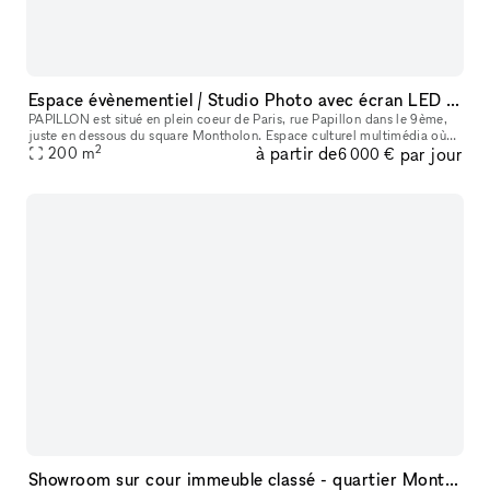
Espace évènementiel / Studio Photo avec écran LED immersif géant et système son Audiophile Paris 9ème
PAPILLON est situé en plein coeur de Paris, rue Papillon dans le 9ème,
juste en dessous du square Montholon. Espace culturel multimédia où
2
à partir de
par jour
musique, images, mode, technologies et performances artist
200
m
6 000 €
Showroom sur cour immeuble classé - quartier Montorgueil