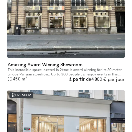
Amazing Award Winning Showroom
This Incredible space located in 2éme is award winning for its 30 meter
unique Parisian storefront. Up to 300 people can enjoy events in this
2
à partir de
par jour
centrally located space with a bright, unique and modern
450
m
4 800 €
PREMIUM