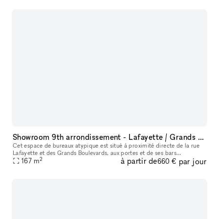
Showroom 9th arrondissement - Lafayette / Grands Boulevards
Cet espace de bureaux atypique est situé à proximité directe de la rue
Lafayette et des Grands Boulevards, aux portes et de ses bars
2
à partir de
par jour
renommés. Il est parfait pour recevoir des réunions, showrooms, de
167
m
660 €