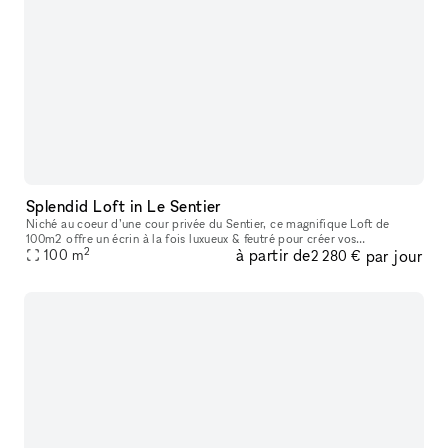
Splendid Loft in Le Sentier
Niché au coeur d’une cour privée du Sentier, ce magnifique Loft de
100m2 offre un écrin à la fois luxueux & feutré pour créer vos
2
à partir de
par jour
évènements et accueillir vos showrooms dans un cadre exceptionnel.
100
m
2 280 €