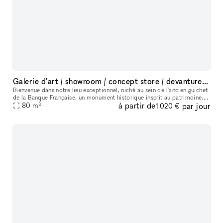
Galerie d'art / showroom / concept store / devanture Monument Historique
Bienvenue dans notre lieu exceptionnel, niché au sein de l'ancien guichet
de la Banque Française, un monument historique inscrit au patrimoine.
2
à partir de
par jour
Cet espace polyvalent offre une variété d'options pour
80
m
1 020 €