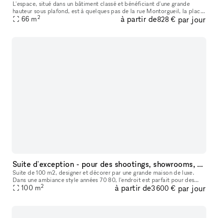
L'espace, situé dans un bâtiment classé et bénéficiant d'une grande
hauteur sous plafond, est à quelques pas de la rue Montorgueil, la place
2
à partir de
par jour
des Victoires et la Fondation Pinault. Tout en offrant le
66
m
828 €
Suite d'exception - pour des shootings, showrooms, événements et des tournages
Suite de 100 m2, designer et décorer par une grande maison de luxe.
Dans une ambiance style années 70 80, l'endroit est parfait pour des
2
à partir de
par jour
100
m
shootings et des tournages. Avec une capacité d'accueil de 12
3 600 €