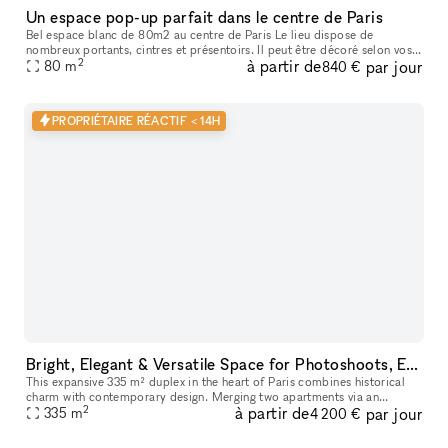
Un espace pop-up parfait dans le centre de Paris
Bel espace blanc de 80m2 au centre de Paris Le lieu dispose de
nombreux portants, cintres et présentoirs. Il peut être décoré selon vos
2
à partir de
par jour
envies.
80
m
840 €
PROPRIÉTAIRE RÉACTIF < 14H
Bright, Elegant & Versatile Space for Photoshoots, Events, and Pop-Up Shops
This expansive 335 m² duplex in the heart of Paris combines historical
charm with contemporary design. Merging two apartments via an
2
à partir de
par jour
interior staircase, it offers stunning volumes with 4-meter-high c
335
m
4 200 €