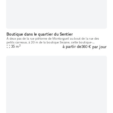
Boutique dans le quartier du Sentier
À deux pas de la rue piétonne de Montorgueil au bout de la rue des
petits carreaux, à 20 m de la boutique Sezane, cette boutique-
2
à partir de
par jour
showroom est idéalement situé entre les grand boulevards et châtelet
35
m
360 €