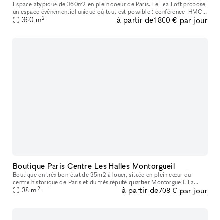
Espace atypique de 360m2 en plein coeur de Paris. Le Tea Loft propose
un espace événementiel unique où tout est possible : conférence, HMC,
2
à partir de
par jour
showroom, séminaire, lieu d'exposition ...
360
m
1 800 €
Boutique Paris Centre Les Halles Montorgueil
Boutique en très bon état de 35m2 à louer, située en plein cœur du
centre historique de Paris et du très réputé quartier Montorgueil. La
2
à partir de
par jour
surface commerciale de 21m2 est complétée d'une cave de 14m2 r
38
m
708 €