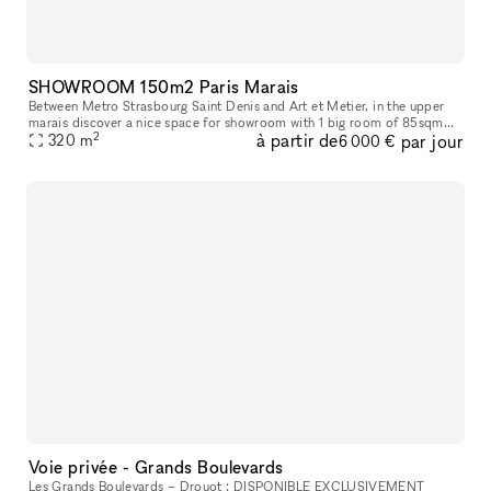
SHOWROOM 150m2 Paris Marais
Between Metro Strasbourg Saint Denis and Art et Metier, in the upper
marais discover a nice space for showroom with 1 big room of 85sqm
2
à partir de
par jour
and another open room of 35sqm, 2 toilets, 1 basic kitchen (fri
320
m
6 000 €
Voie privée - Grands Boulevards
Les Grands Boulevards – Drouot : DISPONIBLE EXCLUSIVEMENT