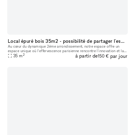
Local épuré bois 35m2 - possibilité de partager l'espace avec un autre locataire
Au cœur du dynamique 2ème arrondissement, notre espace offre un
espace unique où l'effervescence parisienne rencontre l'innovation et la
2
à partir de
par jour
35
m
créativité. Notre concept de boutique éphémère est plus qu'un
150 €