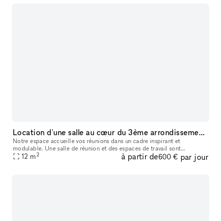
Location d'une salle au cœur du 3ème arrondissement de Paris - parfait pour réunion & showroom FW
Notre espace accueille vos réunions dans un cadre inspirant et
modulable. Une salle de réunion et des espaces de travail sont
2
à partir de
par jour
disponibles pour répondre à vos besoins.
12
m
600 €