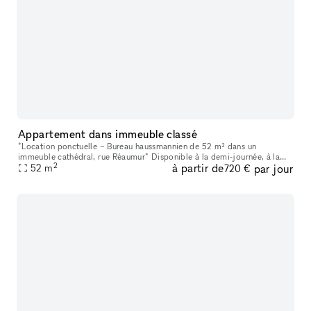
Appartement dans immeuble classé
*Location ponctuelle – Bureau haussmannien de 52 m² dans un
immeuble cathédral, rue Réaumur* Disponible à la demi-journée, à la
2
à partir de
par jour
journée ou plus, ce bureau haussmannien de 52 m² se trouve dans les c
52
m
720 €