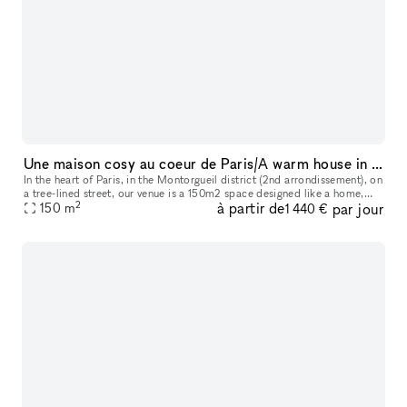
Une maison cosy au coeur de Paris/A warm house in the heart of Paris !
In the heart of Paris, in the Montorgueil district (2nd arrondissement), on
a tree-lined street, our venue is a 150m2 space designed like a home,
2
à partir de
par jour
around 3 themes: conviviality, functionality & elegan
150
m
1 440 €