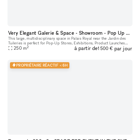
Very Elegant Galerie & Space - Showroom - Pop Up & Exhibitions in Tuileries Palais Royal
This large, multidisciplinary space in Palais Royal near the Jardin des
Tuileries is perfect for Pop-Up Stores, Exhibitions, Product Launches
2
à partir de
par jour
250
m
and Fashion Week Sales Events. The lovely space consists
1 500 €
PROPRIÉTAIRE RÉACTIF < 6H