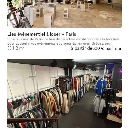
Lieu événementiel à louer – Paris
Situé au cœur de Paris, ce lieu de caractère est disponible à la location
pour accueillir vos événements et projets éphémères. Grâce à ses
2
à partir de
par jour
grandes vitrines d’angle, sa belle luminosité, ses poutres
112
m
600 €