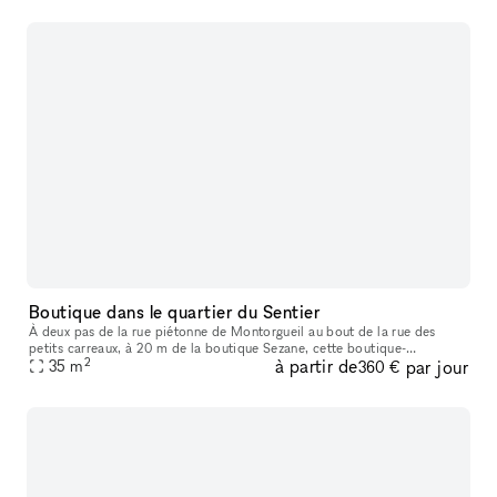
Boutique dans le quartier du Sentier
À deux pas de la rue piétonne de Montorgueil au bout de la rue des
petits carreaux, à 20 m de la boutique Sezane, cette boutique-
2
à partir de
par jour
showroom est idéalement situé entre les grand boulevards et châtelet
35
m
360 €