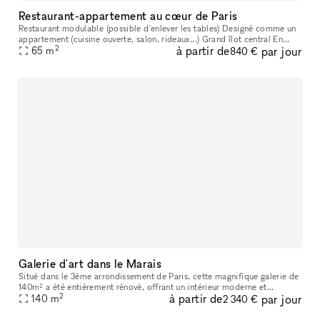
Restaurant-appartement au cœur de Paris
Restaurant modulable (possible d'enlever les tables) Designé comme un
appartement (cuisine ouverte, salon, rideaux...) Grand îlot central En
2
à partir de
par jour
plein cœur de Paris (entre Sentier et Bonne Nouvelle) Cuis
65
m
840 €
Galerie d'art dans le Marais
Situé dans le 3ème arrondissement de Paris, cette magnifique galerie de
140m² a été entièrement rénové, offrant un intérieur moderne et
2
à partir de
par jour
attrayant. Cette galerie offre un espace polyvalent, entièremen
140
m
2 340 €