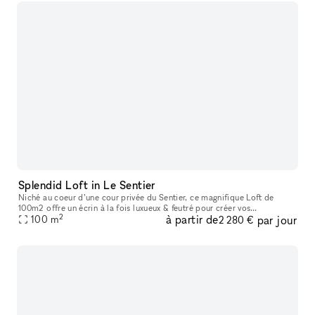
Splendid Loft in Le Sentier
Niché au coeur d’une cour privée du Sentier, ce magnifique Loft de
100m2 offre un écrin à la fois luxueux & feutré pour créer vos
2
à partir de
par jour
évènements et accueillir vos showrooms dans un cadre exceptionnel.
100
m
2 280 €