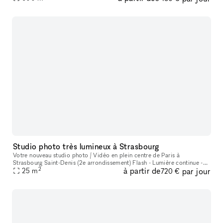
Studio photo très lumineux à Strasbourg
Votre nouveau studio photo / Vidéo en plein centre de Paris à
Strasbourg Saint-Denis (2e arrondissement) Flash - Lumière continue -
2
à partir de
par jour
25
m
Lumière naturel Le studio se loue avec tout son équipement inclus
720 €