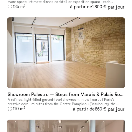
event space, intimate dinner, cocktail or exposition space—each
2
à partir de
par jour
135
m
experience unfolding behind its discreet, brutalist facade. The
1 800 €
Showroom Palestro — Steps from Marais & Palais Royal
A refined, light-filled ground-level showroom in the heart of Paris’s
creative core—minutes from the Centre Pompidou (Beaubourg), the
2
à partir de
par jour
Bourse de Commerce – Pinault Collection, and the Jardin du Palais
110
m
660 €