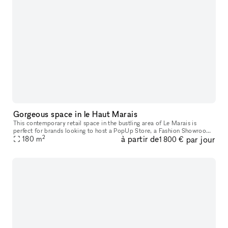
Gorgeous space in le Haut Marais
This contemporary retail space in the bustling area of Le Marais is
perfect for brands looking to host a PopUp Store, a Fashion Showroom
2
à partir de
par jour
180
m
or a Private Sale. Former artist studio completely renovated
1 800 €