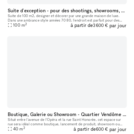
Suite d'exception - pour des shootings, showrooms, événements et des tournages
Suite de 100 m2, designer et décorer par une grande maison de luxe.
Dans une ambiance style années 70 80, l'endroit est parfait pour des
2
à partir de
par jour
100
m
shootings et des tournages. Avec une capacité d'accueil de 12
3 600 €
Boutique, Galerie ou Showroom - Quartier Vendôme - Saint Honoré
Situé entre l'avenue de l'Opéra et la rue Saint Honorée, cet espace sur
rue sera idéal comme boutique, lancement de produit, showroom ou
2
à partir de
par jour
40
m
galerie d'art. Le large trottoir devant la vitrine permet de
600 €