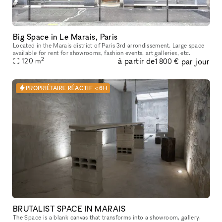
Big Space in Le Marais, Paris
Located in the Marais district of Paris 3rd arrondissement. Large space
available for rent for showrooms, fashion events, art galleries, etc.
2
à partir de
par jour
120
m
1 800 €
PROPRIÉTAIRE RÉACTIF < 6H
BRUTALIST SPACE IN MARAIS
The Space is a blank canvas that transforms into a showroom, gallery,