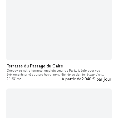
Terrasse du Passage du Caire
Découvrez notre terrasse, en plein cœur de Paris, idéale pour vos
événements privés ou professionnels. Nichée au dernier étage d'un
2
à partir de
par jour
immeuble typiquement parisien, cette terrasse chaleureuse et végét
67
m
2 040 €