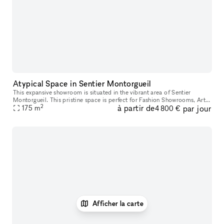
Atypical Space in Sentier Montorgueil
This expansive showroom is situated in the vibrant area of Sentier
Montorgueil. This pristine space is perfect for Fashion Showrooms, Art
2
à partir de
par jour
175
m
Exhibitions and Private Events. This is a 2
4 800 €
Afficher la carte