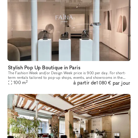
Stylish Pop Up Boutique in Paris
The Fashion Week and/or Design Week price is 900 per day. For short-
term rentals tailored to pop-up shops, events, and showrooms in the
2
à partir de
par jour
vibrant city of Paris, look no further. Nestled in the heart of
100
m
1 080 €