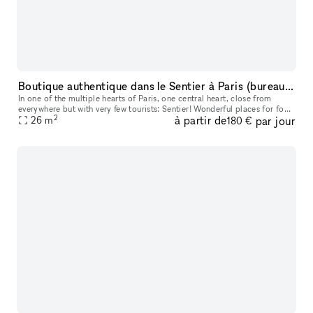
Boutique authentique dans le Sentier à Paris (bureau / showroom / événement)
In one of the multiple hearts of Paris, one central heart, close from
everywhere but with very few tourists: Sentier! Wonderful places for food
2
à partir de
par jour
right next door: Edgar, Hôtel du Sentier, rue du Nil. N
26
m
180 €