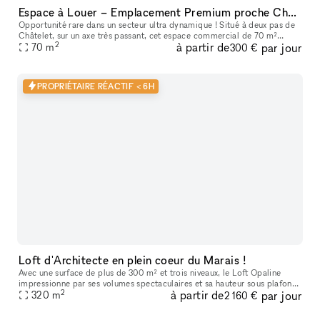
Espace à Louer – Emplacement Premium proche Châtelet
Opportunité rare dans un secteur ultra dynamique ! Situé à deux pas de
Châtelet, sur un axe très passant, cet espace commercial de 70 m²
2
à partir de
par jour
bénéficie de la clientèle de RETRO, qui a fait ses preuves d
70
m
300 €
PROPRIÉTAIRE RÉACTIF < 6H
Loft d'Architecte en plein coeur du Marais !
Avec une surface de plus de 300 m² et trois niveaux, le Loft Opaline
impressionne par ses volumes spectaculaires et sa hauteur sous plafond
2
à partir de
par jour
320
m
de 7 mètres. Ici, le cachet historique dialogue avec un lu
2 160 €