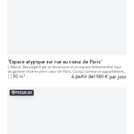
"Espace atypique sur rue au coeur de Paris"
L'Atelier Beauregard est un showroom et un espace événementiel haut
de gamme situé en plein cœur de Paris. Conçu comme un appartement
2
à partir de
par jour
parisien raffiné, il offre une alternative plus chaleureuse et m
60
m
1 560 €
PREMIUM