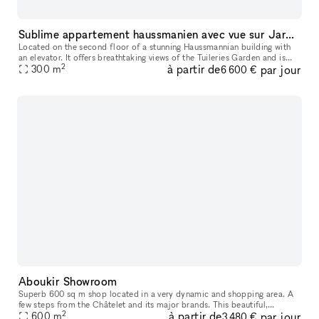
Sublime appartement haussmanien avec vue sur Jardin de Tuileries
Located on the second floor of a stunning Haussmannian building with
an elevator. It offers breathtaking views of the Tuileries Garden and is
2
à partir de
par jour
just steps away from Place de la Concorde. This spacious,
300
m
6 600 €
Aboukir Showroom
Superb 600 sq m shop located in a very dynamic and shopping area. A
few steps from the Châtelet and its major brands. This beautiful,
2
à partir de
par jour
perfectly modular, well-equipped space of 80m² and composed of t
600
m
3 480 €