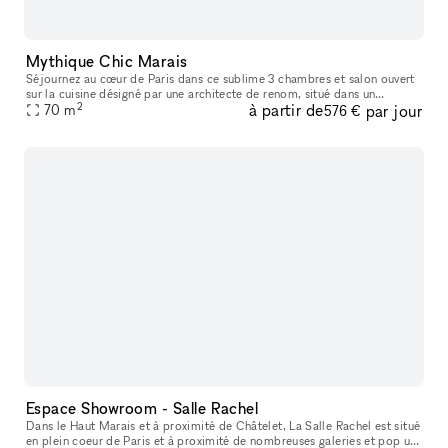
Mythique Chic Marais
Séjournez au cœur de Paris dans ce sublime 3 chambres et salon ouvert
sur la cuisine désigné par une architecte de renom, situé dans un
2
à partir de
par jour
immeuble bourgeois de standing sur le boulevard Sébastopol. Cet
70
m
576 €
Espace Showroom - Salle Rachel
Dans le Haut Marais et à proximité de Châtelet, La Salle Rachel est situé
en plein coeur de Paris et à proximité de nombreuses galeries et pop up