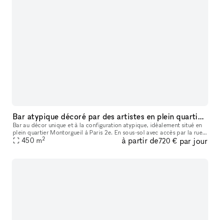
Bar atypique décoré par des artistes en plein quartier Montorgueil
Bar au décor unique et à la configuration atypique, idéalement situé en
plein quartier Montorgueil à Paris 2e. En sous-sol avec accès par la rue,
2
à partir de
par jour
le lieu est composé de multiples salons et salles pa
450
m
720 €