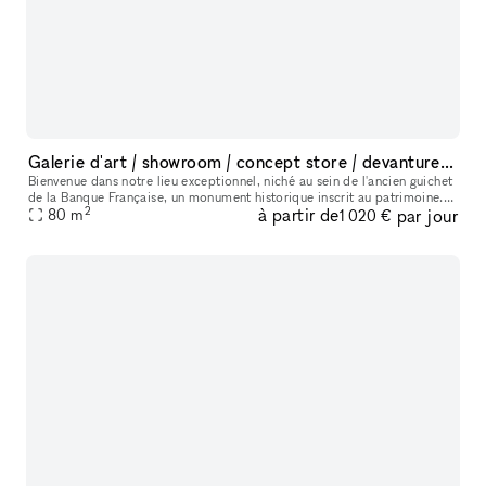
Galerie d'art / showroom / concept store / devanture Monument Historique
Bienvenue dans notre lieu exceptionnel, niché au sein de l'ancien guichet
de la Banque Française, un monument historique inscrit au patrimoine.
2
à partir de
par jour
Cet espace polyvalent offre une variété d'options pour
80
m
1 020 €