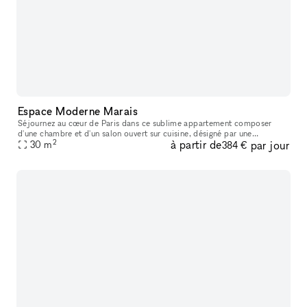
Espace Moderne Marais
Séjournez au cœur de Paris dans ce sublime appartement composer
d'une chambre et d'un salon ouvert sur cuisine, désigné par une
2
à partir de
par jour
architecte de renom, situé dans un immeuble bourgeois de standing sur l
30
m
384 €