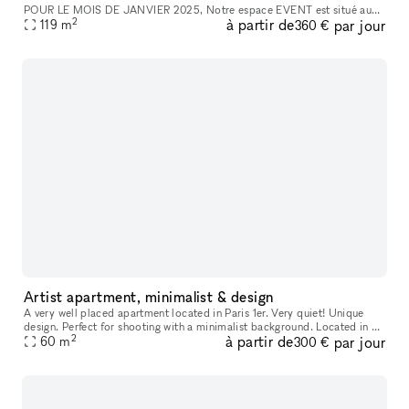
POUR LE MOIS DE JANVIER 2025, Notre espace EVENT est situé au
2
à partir de
par jour
cœur de l'animation de Paris et des ventes d'objets, dans une voie privée
119
m
360 €
calme
Artist apartment, minimalist & design
A very well placed apartment located in Paris 1er. Very quiet! Unique
design. Perfect for shooting with a minimalist background. Located in a
2
à partir de
par jour
60
m
typical 17th century building well renovated. -shooting
300 €