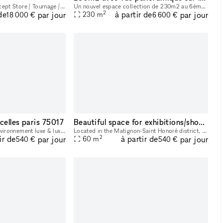
Showroom / Défilé / Concept Store / Tournage / Shooting / Soirée d’entreprise
Un nouvel espace collection de 230m2 au 6ème et dernier étage d’un immeuble dans le 8ème arrondissement de Paris, au cœur du quartier d’affaires de Saint-Lazare. Entièrement vitré, il domine le paysa
2
de
à partir de
par jour
par jour
230
m
18 000 €
6 600 €
celles paris 75017
Beautiful space for exhibitions/showroom in Paris near Matignon - Champs Elysées
point de vente 50 m2. Environnement luxe & luxe abordable : Sandro , De fursac ,fusalp, la bagagerie , Paraboots , weston, church's , berenice , Faguo, MAGE ....
Located in the Matignon-Saint Honoré district, just a stone's throw from Place Beauvau, Avenue Matignon, the Elysées and the Hôtel Bristol, this space is available for temporary rental to organise yo
2
ir de
à partir de
par jour
par jour
60
m
540 €
540 €