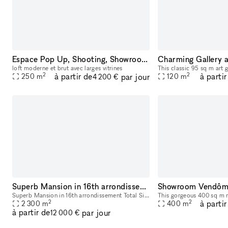
Espace Pop Up, Shooting, Showroom, Galerie
loft moderne et brut avec larges vitrines
2
2
à partir de
à partir
par jour
250
m
120
m
4 200 €
Superb Mansion in 16th arrondissement
Showroom Vendôm
Superb Mansion in 16th arrondissement Total Size of 2,300 sqm on 5 floors. Basement used as a parking but can be modified
2
2
à partir
2 300
m
400
m
à partir de
par jour
12 000 €