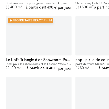
Situé au cœur du prestigieux Triangle d’Or, sur la très recherchée Place François 1er, cet espace exceptionnel de 400 m² au 2ᵉ étage bénéficie d’un emplacement premium à quelques pas seulement de la
2
2
à partir de
à partir 
par jour
400
m
1 600
m
11 400 €
PROPRIÉTAIRE RÉACTIF < 1H
Le Loft Triangle d'or Showroom Paris 8 Champs-Elysée
pop up rue de cour
Idéal pour les showrooms et la Fashion Week, ce lieu d’exception dispose d’un espace principal spectaculaire d’environ 180 m² avec 4 mètres de hauteur sous plafond. Ses volumes impressionnants et sa
2
2
à partir de
à part
par jour
180
m
60
m
3 840 €