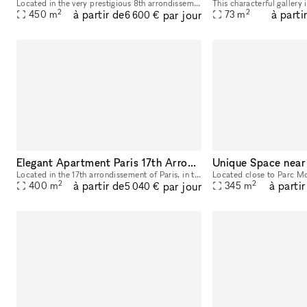
Located in the very prestigious 8th arrondissement of Paris, near Boulevard Haussmann, this reception apartment is ideal for a Showroom, a Corporate Event, or a Filming. On a high floor, it has a be
2
2
à partir de
à parti
par jour
450
m
73
m
6 600 €
Elegant Apartment Paris 17th Arrondissement - Monceau Area
Unique Space near
Located in the 17th arrondissement of Paris, in the immediate vicinity of Parc Monceau, this elegant apartment is ideal for a Corporate Event, a Showroom, or a Filming. On a high floor, it has an ar
2
2
à partir de
à partir
par jour
400
m
345
m
5 040 €