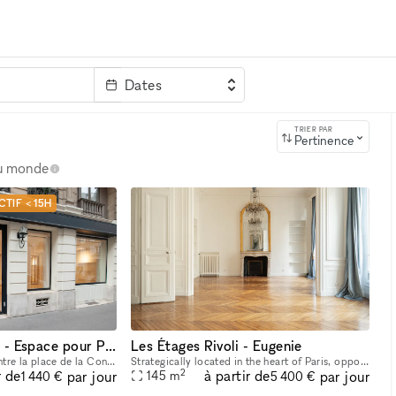
Dates
clé
TRIER PAR
Pertinence
au monde
CTIF < 15H
Paris 1er (Tuileries) - Espace pour Pop Up - Galerie (140 m2 + Sous sol 35 m2)
Les Étages Rivoli - Eugenie
Situé au cœur de Paris, entre la place de la Concorde, les jardins des Tuileries et ses Fashion Week, la Place Vendôme et le Faubourg St Honoré, l’espace dispose d’une adresse unique à côté des hôtel
Strategically located in the heart of Paris, opposite the Jardin des Tuileries and two steps away from Place Vendôme and Place de la Concorde, the showroom features the style and charm of a typically
2
r de
à partir de
par jour
par jour
145
m
1 440 €
5 400 €