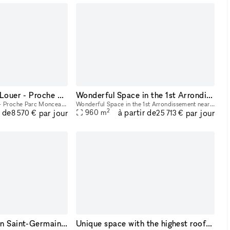
Hôtel Particulier à Louer - Proche Parc Monceau - Idéal Showroom Fashion Week
Wonderful Space in the 1st Arrondissement near Saint-Honoré
Hôtel Particulier à Louer - Proche Parc Monceau - Idéal Showroom Fashion Week Superficie Totale: 550 m2 Jardin: 100 m2
Wonderful Space in the 1st Arrondissement near Saint-Honoré Commercial unit totally new on the backyard Total Size: 960 sqm Groundfloor: 480 sqm Basement: 480 sqm Great volume, interior lift and ca
2
r de
à partir de
par jour
par jour
960
m
8 570 €
25 713 €
Art Gallery Space in Saint-Germain des Près
Unique space with the highest rooftop of the Champs-Élysées