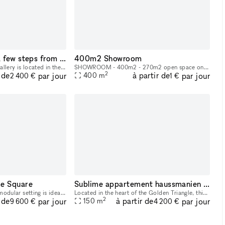
Charming Gallery a few steps from the Champs-Elysées
400m2 Showroom
This classic 95 sq m art gallery is located in the upmarket area of Champs Elysées close to Miromesnil, it is perfect for Pop-Up Stores, Art Exhibitions, Product Launches, Private Events and High-End
SHOWROOM - 400m2 - 270m2 open space on ground floor and an 130m2 open space on level -1. - White walls, white floors and large portal windows opening up to an small inner garden. - WC - Kitchenette
2
 de
à partir de
par jour
par jour
400
m
2 400 €
1 €
e Square
Sublime appartement haussmanien au coeur du 8ème arrondissement
This gorgeous 400 sq m modular setting is ideally located between Place Vendôme and the Tuileries Garden. Bathed in light, it is on the 3rd floor of a prestigious building. With a ceiling height of
Located in the heart of the Golden Triangle, this second-floor apartment with elevator access stands out for its unique features: * 5-meter high ceilings that create an airy and bright space. * Herri
2
 de
à partir de
par jour
par jour
150
m
9 600 €
4 200 €