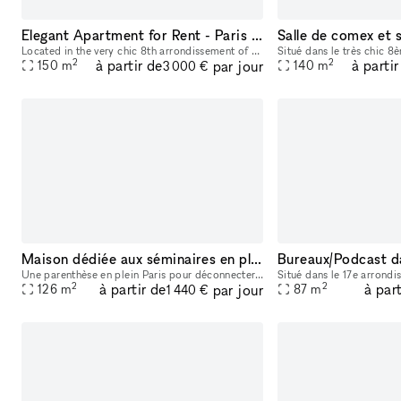
Elegant Apartment for Rent - Paris 8th Arrondissement - Near Madeleine
Located in the very chic 8th arrondissement of Paris, near the Saint-Augustin district and the famous Place de la Madeleine, this reception apartment is ideal for a Photo Shoot, a Filming, a Showroom
2
2
à partir de
à partir
par jour
150
m
140
m
3 000 €
Maison dédiée aux séminaires en plein coeur de Paris
Une parenthèse en plein Paris pour déconnecter. Un cocon chaleureux en plein cœur du quartier populaire de Belleville qui appelle à l'authenticité. Laissez-vous surprendre par l'atmosphère intimiste
2
2
à partir de
à part
par jour
126
m
87
m
1 440 €