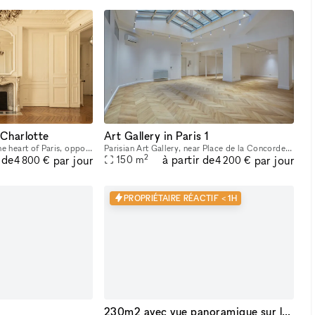
 Charlotte
Art Gallery in Paris 1
Strategically located in the heart of Paris, opposite the Jardin des Tuileries and two steps away from Place Vendôme and Place de la Concorde, the showroom features the charm of a cozy Parisian appar
Parisian Art Gallery, near Place de la Concorde and Jardin des Tuileries, ideal for showrooms, photo shoots or exhibitions. With an area of 150m².
2
 de
à partir de
par jour
par jour
150
m
4 800 €
4 200 €
PROPRIÉTAIRE RÉACTIF < 1H
230m2 avec vue panoramique sur les toits de Paris