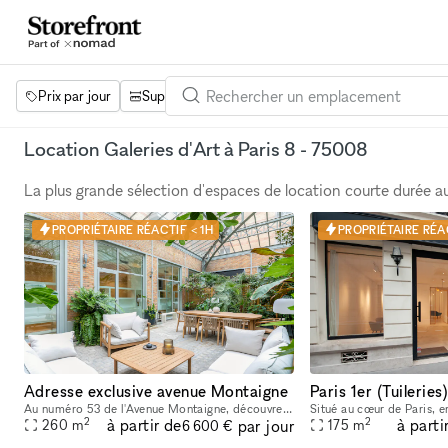
Prix par jour
Superficie
Projets
Équipements
Mot 
Location Galeries d'Art à Paris 8 - 75008
La plus grande sélection d'espaces de location courte durée 
PROPRIÉTAIRE RÉACTIF < 1H
PROPRIÉTAIRE RÉA
Adresse exclusive avenue Montaigne
Au numéro 53 de l'Avenue Montaigne, découvrez un lieu unique de 200 m2 et sa terrasse arborée de 60m2, à l'abri de tous les regards, sous une magnifique verrière dans un écrin de verdure tropicale.
2
2
à partir de
à parti
par jour
260
m
175
m
6 600 €