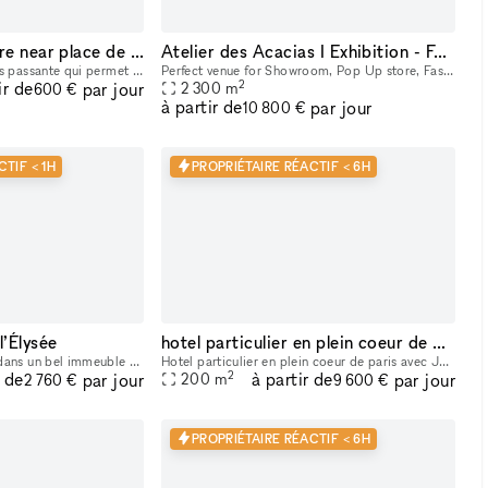
perfect pop up store near place de Clichy 18 rue biot
Atelier des Acacias I Exhibition - Fashion Show - Advertising - Entertainment
le rue biot est une rue très passante qui permet d'irriguer le quartier batignolles, rue des dames... depuis le metro place de clichy nombreux cafés et restaurants salle de spectacle à proximité cli
Perfect venue for Showroom, Pop Up store, Fashion show, Exhibition
2
ir de
par jour
2 300
m
600 €
à partir de
par jour
10 800 €
TIF < 1H
PROPRIÉTAIRE RÉACTIF < 6H
l’Élysée
hotel particulier en plein coeur de Paris avec Jardin
Cette galerie à louer est dans un bel immeuble haussmannien du quartier chic de Miromesnil, à côté de la station éponyme. Elle se trouve à l’entrée d’un petit passage menant vers une cour intérieure.
Hotel particulier en plein coeur de paris avec Jardin.
2
r de
à partir de
par jour
par jour
200
m
2 760 €
9 600 €
PROPRIÉTAIRE RÉACTIF < 6H