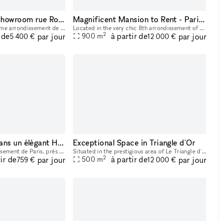
Salle de comex et showroom rue Royale (8e)
Magnificent Mansion to Rent - Paris 8th - Concorde/Saint-Honoré/Madeleine Area
Situé dans le très chic 8ème arrondissement de Paris, à proximité de la Place de la Concorde, de la Place de la Madeleine et de la très célèbre Rue Saint-Honoré, cet hôtel particulier est idéal pour
Located in the very chic 8th arrondissement of Paris, near Place de la Concorde, Place de la Madeleine, and the very famous Rue Saint-Honoré, this private mansion is ideal for a Showroom, a Corporate
2
 de
à partir de
par jour
par jour
900
m
5 400 €
12 000 €
Bureaux/Podcast dans un élégant Hotel Particulier proche du Parc Monceau, Paris 17
Exceptional Space in Triangle d'Or
Situé dans le 17e arrondissement de Paris, près du Parc Monceau, nous sommes un espace de travail haut de gamme installé dans un élégant hôtel particulier à l'architecture haussmannienne. Cet hôtel p
Situated in the prestigious area of Le Triangle d'Or, this sublime space of 500 sqm is ideal for a Product Launch, Private Sale or Fashion Week Showroom. Housed in a classic building with a private
2
ir de
à partir de
par jour
par jour
500
m
759 €
12 000 €