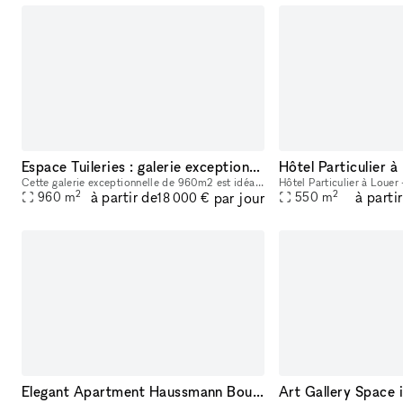
Espace Tuileries : galerie exceptionnelle de 960m2
Cette galerie exceptionnelle de 960m2 est idéalement située près des Tuileries. Ce lieu unique combine à la perfection un style brut et industriel avec une luminosité remarquable. Les murs bruts et
2
2
à partir de
à parti
par jour
960
m
550
m
18 000 €
Elegant Apartment Haussmann Boulevard - Paris 8th