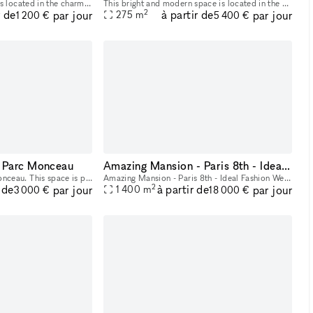
This characterful gallery is located in the charming, upscale neighborhood of Saint-Germain-des-Près, making it an ideal venue for artists and designers looking to host an art exhibition or showroom.
This bright and modern space is located in the upmarket area of Champs-Élysées. This sophisticated space is an ideal venue for a Showroom, Private Event or Exclusive Sale. The venue includes the roo
2
r de
à partir de
par jour
par jour
275
m
1 200 €
5 400 €
 Parc Monceau
Amazing Mansion - Paris 8th - Ideal Fashion Week Showroom / Events
Located close to Parc Monceau. This space is perfect for brands to open an Art Event, Corporate Event or Private Sales. The interiors are modern with white walls and high ceilings giving the space a
Amazing Mansion - Paris 8th - Ideal Fashion Week Showroom / Events Total Size: 1,400 sqm 5 different floors Historical Building in Paris
2
 de
à partir de
par jour
par jour
1 400
m
3 000 €
18 000 €