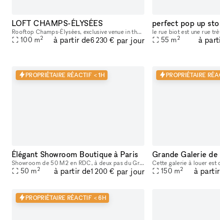
LOFT CHAMPS-ÉLYSÉES
Rooftop Champs-Élysées, exclusive venue in the heart of Paris Perfect venue for Showroom, Pop Up store, Fashion show, Exhibition
2
2
à partir de
à part
par jour
100
m
55
m
6 230 €
PROPRIÉTAIRE RÉACTIF < 1H
PROPRIÉTAIRE RÉAC
Élégant Showroom Boutique à Paris
Grande Galerie de 
Showroom de 50 M2 en RDC, à deux pas du Grand Palais.
2
2
à partir de
à parti
par jour
50
m
150
m
1 200 €
PROPRIÉTAIRE RÉACTIF < 6H