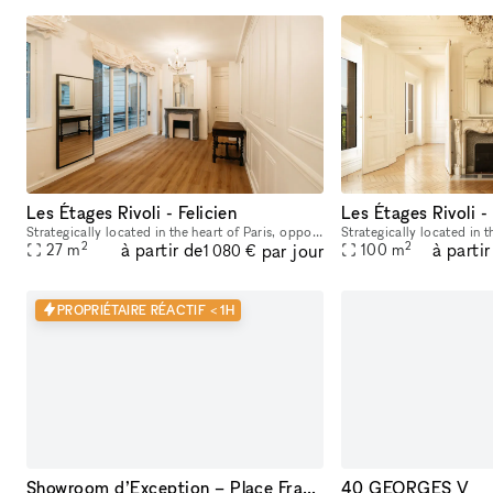
Les Étages Rivoli - Felicien
Les Étages Rivoli -
Strategically located in the heart of Paris, opposite the Jardin des Tuileries and two steps away from Place Vendôme and Place de la Concorde, the space features the charm of a cozy Parisian appartme
2
2
à partir de
à partir
par jour
27
m
100
m
1 080 €
PROPRIÉTAIRE RÉACTIF < 1H
Showroom d’Exception – Place François 1er, Paris VIII
40 GEORGES V