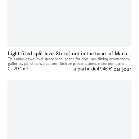
Light filled split level Storefront in the heart of Manhattan (with high ceilings and multiple rooms)
This unique two level space ideal space for pop-ups, dining experiences,
galleries, panel conversations, fashion presentations, showrooms and
2
à partir de
par jour
204
more. With a total ceiling height of 26' the two story s
m
4 946 €