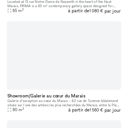
Located at 13 rue Notre-Dame de Nazareth in the heart of the Haut-
Marais, PRIMA is a 65 m² contemporary gallery space designed for
2
à partir de
par jour
exhibitions, pop-ups, showrooms, fashion presentations, castings, ev
65
m
1 080 €
Showroom/Galerie au cœur du Marais
Galerie d’exception au cœur du Marais – 62 rue de Turenne Idéalement
située sur l’une des artères les plus recherchées du Marais, entre la Place
2
à partir de
par jour
des Vosges et la rue de Bretagne, la galerie bénéficie
80
m
1 560 €