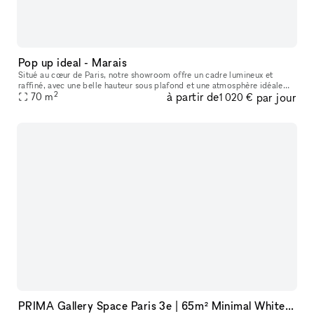
Pop up ideal - Marais
Situé au cœur de Paris, notre showroom offre un cadre lumineux et
raffiné, avec une belle hauteur sous plafond et une atmosphère idéale
2
à partir de
par jour
pour accueillir des marques, des collections et des événements
70
m
1 020 €
PRIMA Gallery Space Paris 3e | 65m² Minimal White Cube in Haut-Marais