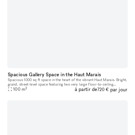
Spacious Gallery Space in the Haut Marais
Spacious 1000 sq ft space in the heart of the vibrant Haut Marais. Bright,
grand, street-level space featuring two very large floor-to-ceiling
2
à partir de
par jour
windows that open directly onto the street, offering str
100
m
720 €