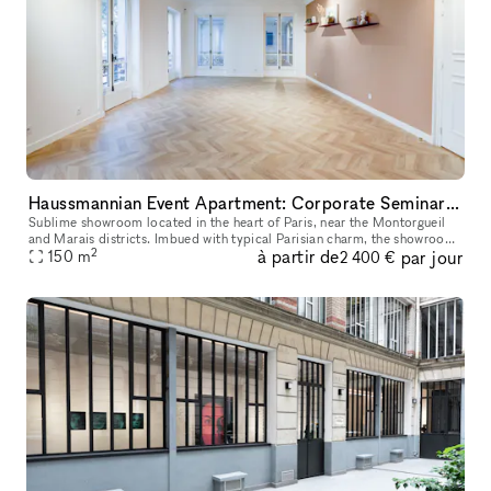
Haussmannian Event Apartment: Corporate Seminars, Conferences, Showrooms...
Sublime showroom located in the heart of Paris, near the Montorgueil
and Marais districts. Imbued with typical Parisian charm, the showroom
2
à partir de
par jour
offers an incomparable showcase. You can rent it to highlig
150
m
2 400 €