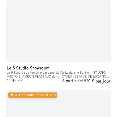
Le 6 Studio Showroom
Le 6 Studio se situe en plein cœur de Paris, dans le Sentier. - STUDIO
PHOTO & VIDÉO 2 PLATEAUX dont 1 CYCLO - ESPACE DE LOCATION
2
à partir de
par jour
POUR SHOWROOMS / EXPOSITIONS / CASTINGS
116
m
1 920 €
PROPRIÉTAIRE RÉACTIF < 1H