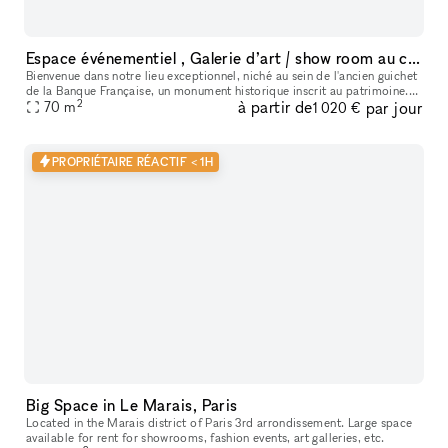
Espace événementiel , Galerie d’art / show room au cœur de Paris
Bienvenue dans notre lieu exceptionnel, niché au sein de l'ancien guichet
de la Banque Française, un monument historique inscrit au patrimoine.
2
à partir de
par jour
Cet espace polyvalent offre une variété d'options pour
70
m
1 020 €
PROPRIÉTAIRE RÉACTIF < 1H
Big Space in Le Marais, Paris
Located in the Marais district of Paris 3rd arrondissement. Large space
available for rent for showrooms, fashion events, art galleries, etc.