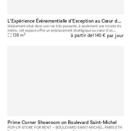
L’Expérience Événementielle d’Exception au Cœur de Bastille
Idéalement situé dans une rue très passante, à seulement une minute du
métro, cet espace offre un emplacement stratégique au cœur d’un
2
à partir de
par jour
138
m
quartier dynamique et recherché. La boutique de 90 m² bénéficie
1 140 €
Prime Corner Showroom on Boulevard Saint-Michel
POP-UP STORE FOR RENT – BOULEVARD SAINT-MICHEL, PARIS 5TH