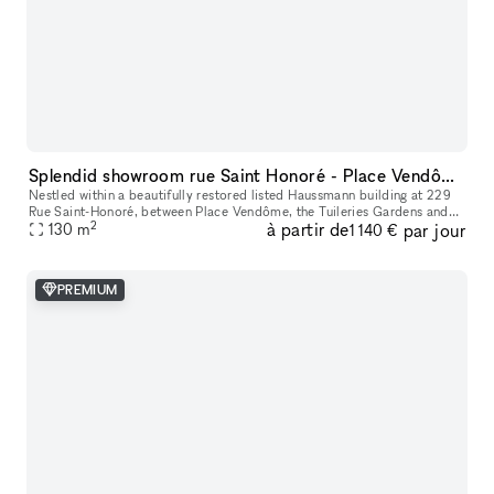
Splendid showroom rue Saint Honoré - Place Vendôme, in the heart of Paris fashion & culture district.
Nestled within a beautifully restored listed Haussmann building at 229
Rue Saint-Honoré, between Place Vendôme, the Tuileries Gardens and
2
à partir de
par jour
the Louvre, 229LAB offers one of Paris' most prestigious addr
130
m
1 140 €
PREMIUM