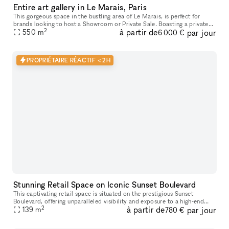
Entire art gallery in Le Marais, Paris
This gorgeous space in the bustling area of Le Marais, is perfect for
brands looking to host a Showroom or Private Sale. Boasting a private
2
à partir de
par jour
entrance that creates a well-lit ambiance. With a trendy m
550
m
6 000 €
PROPRIÉTAIRE RÉACTIF < 2H
Stunning Retail Space on Iconic Sunset Boulevard
This captivating retail space is situated on the prestigious Sunset
Boulevard, offering unparalleled visibility and exposure to a high-end
2
à partir de
par jour
139
m
clientele. Recently Renovated & Designed for Impact: Moder
780 €