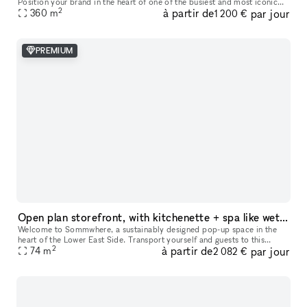
Position your brand in the heart of one of the busiest and most iconic
2
à partir de
par jour
360
m
locations on Paris’s Left Bank. This retail space enjoys a prime loc
1 200 €
PREMIUM
Open plan storefront, with kitchenette + spa like wetroom. A unique NY showroom.
Welcome to Sommwhere, a sustainably designed pop-up space in the
heart of the Lower East Side. Transport yourself and guests to this
2
à partir de
par jour
stylish, minimalist space conveniently located on Ludlow between H
74
m
2 082 €