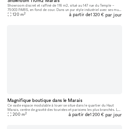
Showroom 110m2 Marais
Showroom discret et raffiné de 116 m2, situé au 147 rue du Temple –
75003 PARIS, en fond de cour. Dans un pur style industriel avec ses murs
2
à partir de
par jour
blancs et son sol en béton, il bénéficie d’une lumière du
120
m
1 320 €
Magnifique boutique dans le Marais
Ce vaste espace modulable à louer se situe dans le quartier du Haut
Marais, centre de gravité des touristes et parisiens les plus branchés. Les
2
à partir de
par jour
boutiques y sont pointues, les bars et restaurants, con
200
m
1 200 €