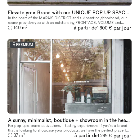
Elevate your Brand with our UNIQUE POP UP SPACE in PARIS Marais
In the heart of the MARAIS DISTRICT and a vibrant neighborhood, our
space provides you with an outstanding FRONTAGE, VOLUME and
2
à partir de
par jour
140
m
ARCHITECTURE. The location is very interesting as it is on a real sho
1 800 €
PREMIUM
A sunny, minimalist, boutique + showroom in the heart of the Lower East Side, Manhattan
For pop-ups, brand activations, + tasting experiences. If you're a brand
that is looking to showcase your products, we have the perfect place for
2
à partir de
par jour
you. Our sustainably designed 'pop up space' is ide
37
m
1 249 €