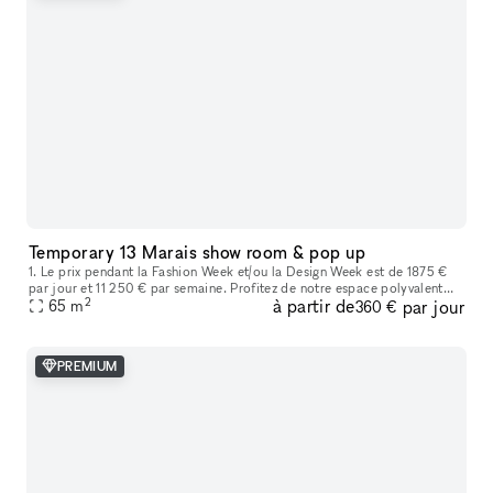
Temporary 13 Marais show room & pop up
1. Le prix pendant la Fashion Week et/ou la Design Week est de 1875 €
par jour et 11 250 € par semaine. Profitez de notre espace polyvalent
2
à partir de
par jour
idéal pour les showrooms de mode, les produits de luxe, les
65
m
360 €
PREMIUM