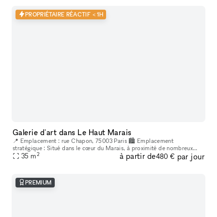
PROPRIÉTAIRE RÉACTIF < 1H
Galerie d'art dans Le Haut Marais
📍 Emplacement : rue Chapon, 75003 Paris 🏙 Emplacement
stratégique : Situé dans le cœur du Marais, à proximité de nombreux
2
à partir de
par jour
lieux culturels et artistiques. Un espace créatif indépendant, situé au
35
m
480 €
cœur
PREMIUM