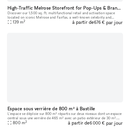
High-Traffic Melrose Storefront for Pop-Ups & Brand Activations
Discover our 1,500 sq. ft. multifunctional retail and activation space
located on iconic Melrose and Fairfax, a well-known celebrity and
2
à partir de
par jour
139
m
cultural hotspot in Los Angeles. Surrounded by luxury brands
676 €
Espace sous verrière de 800 m² à Bastille
L'espace se déploie sur 800 m² répartis sur deux niveaux dont un espace
central sous une verrière de 465 m² avec un patio extérieur de 30 m².
2
à partir de
par jour
Vous trouverez en pièce jointe une présentation détaillée
800
m
6 000 €