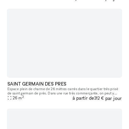
SAINT GERMAIN DES PRES
Espace plein de charme de 26 mètres carrés dans le quartier très prisé
de saint germain de prés. Dans une rue très commerçante, on peut y
2
à partir de
par jour
apercevoir le carré saint germain, idéal pour y accueillir sa
26
m
312 €