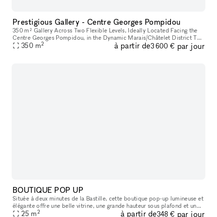
Prestigious Gallery - Centre Georges Pompidou
350 m² Gallery Across Two Flexible Levels, Ideally Located Facing the
Centre Georges Pompidou, in the Dynamic Marais/Châtelet District This
2
à partir de
par jour
exceptional space offers a modern, versatile environment,
350
m
3 600 €
BOUTIQUE POP UP
Située à deux minutes de la Bastille, cette boutique pop-up lumineuse et
élégante offre une belle vitrine, une grande hauteur sous plafond et un
2
à partir de
par jour
agencement idéal pour tous vos projets : showroom, exp
25
m
348 €