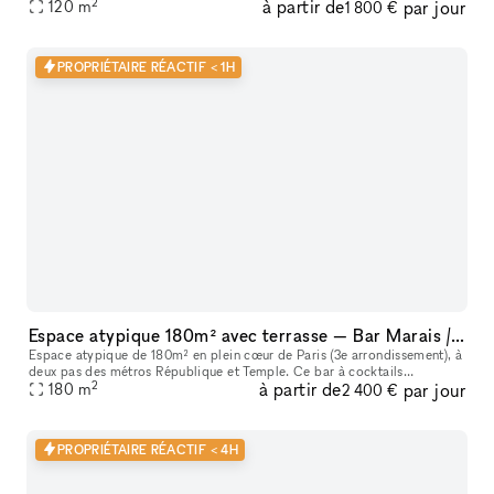
2
à partir de
par jour
120
m
1 800 €
PROPRIÉTAIRE RÉACTIF < 1H
Espace atypique 180m² avec terrasse — Bar Marais / République — Showroom, shooting, pop-up restaurant, défilé
Espace atypique de 180m² en plein cœur de Paris (3e arrondissement), à
deux pas des métros République et Temple. Ce bar à cocktails
2
à partir de
par jour
centenaire fondé en 1923 offre un cadre unique et scénographiable p
180
m
2 400 €
PROPRIÉTAIRE RÉACTIF < 4H