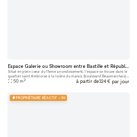
Espace Galerie ou Showroom entre Bastille et République
Situé en plein cœur du 11eme arrondissement, l’espace se trouve dans le
quartier saint Ambroise à la lisière du marais (boulevard Beaumarchais)
2
à partir de
par jour
et du quartier Rue saint Maur (espace des lumières et s
50
m
324 €
PROPRIÉTAIRE RÉACTIF < 1H