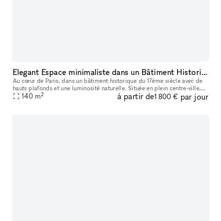
Elegant Espace minimaliste dans un Bâtiment Historique, Palais-Royal/ Louvre
Au cœur de Paris, dans un bâtiment historique du 17ème siècle avec de
hauts plafonds et une luminosité naturelle. Située en plein centre-ville,
2
à partir de
par jour
ce lieu est parfait pour des événements éphémères ou de
140
m
1 800 €