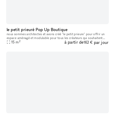
le petit prieuré Pop Up Boutique
nous sommes architectes et avons créé "le petit prieure" pour offrir un
espace aménagé et modulable pour tous les créateurs qui souhaitent
2
à partir de
par jour
présenter leur travaux ( designers, artistes, céramistes, ph
15
m
162 €