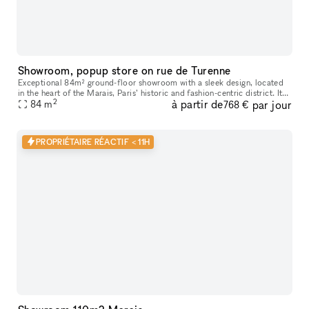
Showroom, popup store on rue de Turenne
Exceptional 84m² ground-floor showroom with a sleek design, located
in the heart of the Marais, Paris’ historic and fashion-centric district. Its
2
à partir de
par jour
prime location and flexible layout make it ideal for
84
m
768 €
PROPRIÉTAIRE RÉACTIF < 11H