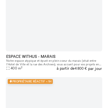
ESPACE WITHUS - MARAIS
Notre espace atypique et épuré en plein coeur du marais (situé entre
l'Hotel de Ville et la rue des Archives), vous accueil pour vos projets en
2
à partir de
par jour
tout genre : Shooting/tournage , défilé , showroom , pr
400
m
4 800 €
PROPRIÉTAIRE RÉACTIF < 1H