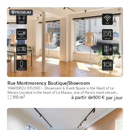
PREMIUM
Rue Montmorency Boutique/Showroom
'INAPERÇU STUDIO – Showroom & Event Space in the Heart of Le
Marais Located in the heart of Le Marais, one of Paris's most vibrant
2
à partir de
par jour
and sought-after neighborhoods, L'INAPERÇU STUDIO is a versatile ve
110
m
900 €