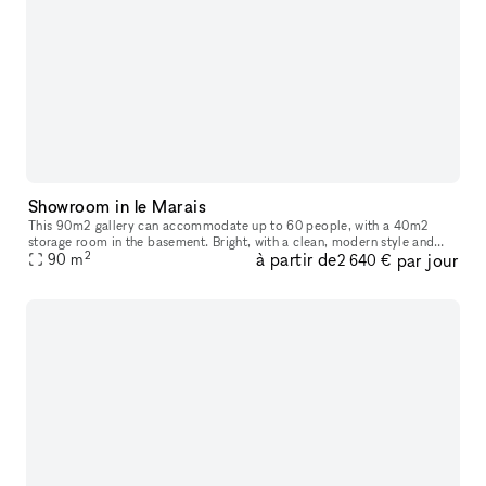
Showroom in le Marais
This 90m2 gallery can accommodate up to 60 people, with a 40m2
storage room in the basement. Bright, with a clean, modern style and
2
à partir de
par jour
ample hanging space, this gallery is ideal for art exhibitions, sh
90
m
2 640 €