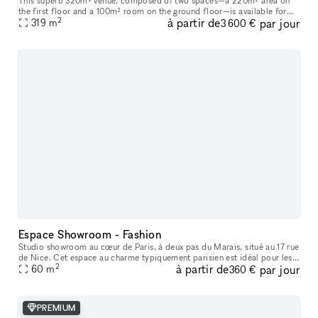
This superb 320m² venue, composed of two spaces—a 220m² area on
the first floor and a 100m² room on the ground floor—is available for
2
à partir de
par jour
short-term rental to host your Showrooms, Pop-Up Stores, Temporar
319
m
3 600 €
Espace Showroom - Fashion
Studio showroom au cœur de Paris, à deux pas du Marais, situé au 17 rue
de Nice. Cet espace au charme typiquement parisien est idéal pour les
2
à partir de
par jour
showrooms, présentations de collections, pop-ups et événe
60
m
360 €
PREMIUM