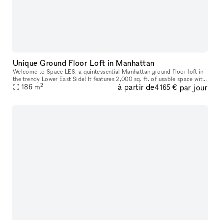
Unique Ground Floor Loft in Manhattan
Welcome to Space LES, a quintessential Manhattan ground floor loft in
the trendy Lower East Side! It features 2,000 sq. ft. of usable space with
2
à partir de
par jour
a comfortable capacity of 125 people, 11 ft ceiling, a
186
m
4 165 €