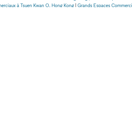
erciaux à Tsuen Kwan O, Hong Kong
|
Grands Espaces Commercia
à Mid-Levels, Hong Kong
|
Grands Espaces Commerciaux à Dubai
Espaces Commerciaux
Grands Espaces Commerciaux à Dean 
EXPLORER LES
ESPACES
LEUR
Paris
E
Berlin
Stockholm