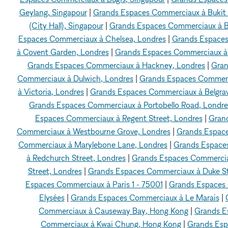
Geylang, Singapour
|
Grands Espaces Commerciaux à Bukit 
(City Hall), Singapour
|
Grands Espaces Commerciaux à Br
Espaces Commerciaux à Chelsea, Londres
|
Grands Espaces 
à Covent Garden, Londres
|
Grands Espaces Commerciaux à 
Grands Espaces Commerciaux à Hackney, Londres
|
Gran
Commerciaux à Dulwich, Londres
|
Grands Espaces Commerc
à Victoria, Londres
|
Grands Espaces Commerciaux à Belgrav
Grands Espaces Commerciaux à Portobello Road, Londre
Espaces Commerciaux à Regent Street, Londres
|
Grand
Commerciaux à Westbourne Grove, Londres
|
Grands Espace
Commerciaux à Marylebone Lane, Londres
|
Grands Espaces
à Redchurch Street, Londres
|
Grands Espaces Commercia
Street, Londres
|
Grands Espaces Commerciaux à Duke St
Espaces Commerciaux à Paris 1 - 75001
|
Grands Espaces C
Elysées
|
Grands Espaces Commerciaux à Le Marais
|
Commerciaux à Causeway Bay, Hong Kong
|
Grands E
Commerciaux à Kwai Chung, Hong Kong
|
Grands Esp