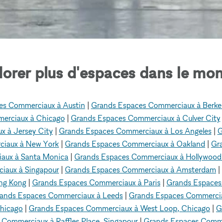
lorer plus d'espaces dans le mon
es Commerciaux à Austin
|
Grands Espaces Commerciaux à Berke
erciaux à Chicago
|
Grands Espaces Commerciaux à Culver City
 à Jersey City
|
Grands Espaces Commerciaux à Los Angeles
|
G
ciaux à New York
|
Grands Espaces Commerciaux à Oakland
|
Gr
aux à Santa Monica
|
Grands Espaces Commerciaux à Hollywood
iaux à Singapour
|
Grands Espaces Commerciaux à Amsterdam
|
ng Kong
|
Grands Espaces Commerciaux à Paris
|
Grands Espaces
ands Espaces Commerciaux à Leeds
|
Grands Espaces Commerci
hicago
|
Grands Espaces Commerciaux à West Loop, Chicago
|
G
Commerciaux à Raffles Place, Singapour
|
Grands Espaces Comme