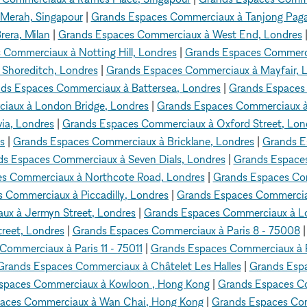
Merah, Singapour
|
Grands Espaces Commerciaux à Tanjong Paga
era, Milan
|
Grands Espaces Commerciaux à West End, Londres
Commerciaux à Notting Hill, Londres
|
Grands Espaces Commerci
Shoreditch, Londres
|
Grands Espaces Commerciaux à Mayfair, 
ds Espaces Commerciaux à Battersea, Londres
|
Grands Espaces 
iaux à London Bridge, Londres
|
Grands Espaces Commerciaux à
ia, Londres
|
Grands Espaces Commerciaux à Oxford Street, Lon
s
|
Grands Espaces Commerciaux à Bricklane, Londres
|
Grands E
s Espaces Commerciaux à Seven Dials, Londres
|
Grands Espaces
s Commerciaux à Northcote Road, Londres
|
Grands Espaces Com
 Commerciaux à Piccadilly, Londres
|
Grands Espaces Commerciau
ux à Jermyn Street, Londres
|
Grands Espaces Commerciaux à Lo
reet, Londres
|
Grands Espaces Commerciaux à Paris 8 - 75008
ommerciaux à Paris 11 - 75011
|
Grands Espaces Commerciaux à P
Grands Espaces Commerciaux à Châtelet Les Halles
|
Grands Esp
spaces Commerciaux à Kowloon , Hong Kong
|
Grands Espaces C
aces Commerciaux à Wan Chai, Hong Kong
|
Grands Espaces Co