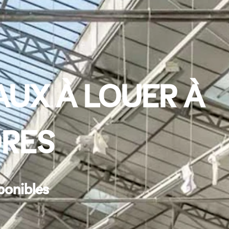
UX À LOUER À
DRES
ponibles