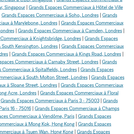
r, Singapour
|
Grands Espaces Commerciaux à Hôtel de Ville
|
Grands Espaces Commerciaux à Soho, Londres
|
Grands
aux à Marylebone, Londres
|
Grands Espaces Commerciaux
Londres
|
Grands Espaces Commerciaux à Camden, Londres
|
Commerciaux à Knightsbridge, Londres
|
Grands Espaces
 South Kensington, Londres
|
Grands Espaces Commerciaux
dres
|
Grands Espaces Commerciaux à Kings Road, Londres
|
spaces Commerciaux à Carnaby Street, Londres
|
Grands
 Commerciaux à Spitalfields, Londres
|
Grands Espaces
merciaux à South Molton Street, Londres
|
Grands Espaces
x à Sloane Street, Londres
|
Grands Espaces Commerciaux
ng Acre, Londres
|
Grands Espaces Commerciaux à Floral
|
Grands Espaces Commerciaux à Paris 3 - 75003
|
Grands
aris 16 - 75016
|
Grands Espaces Commerciaux à Champs
aces Commerciaux à Vendôme, Paris
|
Grands Espaces
ommerciaux à Mong Kok, Hong Kong
|
Grands Espaces
mmerciaux à Tsuen Wan, Hong Kong
|
Grands Espaces