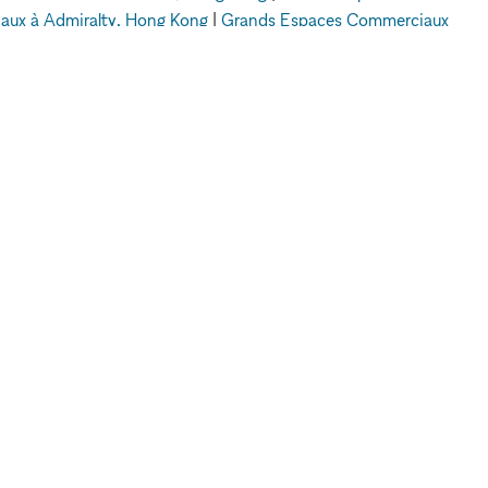
ux à Admiralty, Hong Kong
|
Grands Espaces Commerciaux
Street, Londres
A PROPOS DE
JURIDIQUE
A propos de nous
Politique de
Blog
confidentialité
Contactez nous
Conditions
FAQ
d'utilisation
Pour les marques
Politique en matière