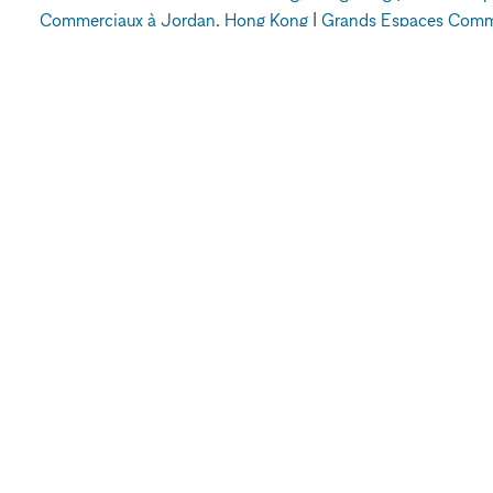
Commerciaux à Jordan, Hong Kong
|
Grands Espaces Comm
xNomad
Locaux commerciaux à louer
Grands 
METTRE EN VA
VOTRE MARQU