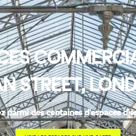
CES COMMERCIA
N STREET, LON
z parmi des centaines d'espaces dis