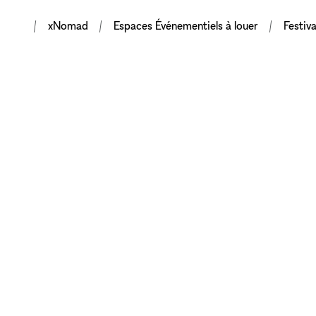
xNomad
Espaces Événementiels à louer
Festiva
METTRE EN VA
VOTRE MARQU
GRÂCE À DES 