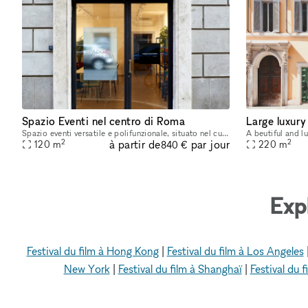
Spazio Eventi nel centro di Roma
Large luxury
Spazio eventi versatile e polifunzionale, situato nel cuore pulsante del quartiere Monti, Roma, a due passi dal Colosseo: 120 mq dislocati su due livelli si affacciano in una delle strade centrali pi
2
2
à partir de
par jour
120
m
220
m
840 €
Exp
Festival du film à Hong Kong
|
Festival du film à Los Angeles
New York
|
Festival du film à Shanghaï
|
Festival du 