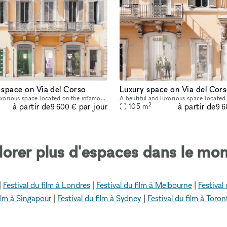
 space on Via del Corso
Luxury space on Via del Cor
A beutiful and luxorious space located on the infamous Via del Corso in the heart of Rome's fashion district​​​​,​​​​ this space is truly a must for any brand that wants to get attention in the capit
2
à partir de
à partir de
par jour
105
m
9 600 €
9 6
lorer plus d'espaces dans le mon
|
Festival du film à Londres
|
Festival du film à Melbourne
|
Festival 
film à Singapour
|
Festival du film à Sydney
|
Festival du film à Toron