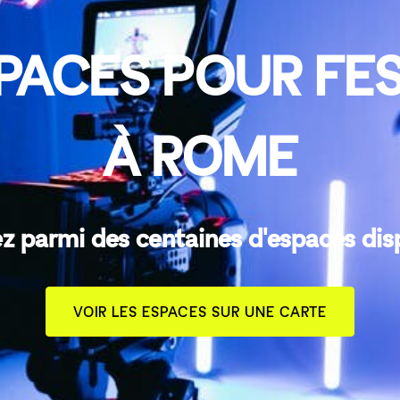
PACES POUR FES
À ROME
z parmi des centaines d'espaces dis
VOIR LES ESPACES SUR UNE CARTE