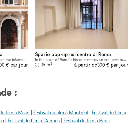
so
Spazio pop-up nel centro di Roma
A beutiful and luxorious space located on the infamous Via del Corso in the heart of Rome's fashion district​​​,​​​ this space is truly a must for any brand that wants to get attention in the capital
In the heart of Rome’s historic center, an exclusive temporary space where ideas take shape. Refined, versatile, designed to adapt to your vision. Ideal for: Shootings, Events, Exhibitions, Presentat
2
à partir de
par jour
par jour
35
m
00 €
300 €
de :
du film à Milan
|
Festival du film à Montréal
|
Festival du film à
to
|
Festival du film à Cannes
|
Festival du film à Paris