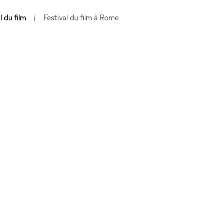
l du film
Festival du film à Rome
EXPLORER LES
ESPACES
LEUR
Paris
E
Berlin
Stockholm
ESPACES
Londres
Copenhague
New York
Los Angeles