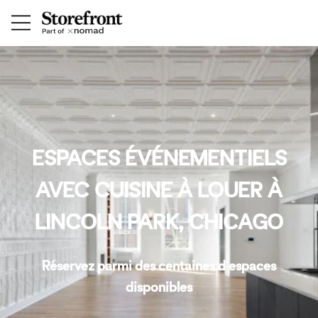
ESPACES ÉVÉNEMENTIELS
AVEC CUISINE À LOUER À
LINCOLN PARK, CHICAGO
Réservez parmi des centaines d'espaces
disponibles