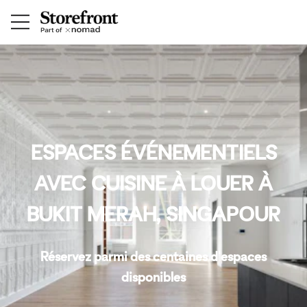
ESPACES ÉVÉNEMENTIELS
AVEC CUISINE À LOUER À
BUKIT MERAH, SINGAPOUR
Réservez parmi des centaines d'espaces
disponibles