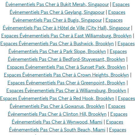
Événementiels Pas Cher à Bukit Merah, Singapour
|
Espaces
Événementiels Pas Cher à Geylang, Singapour
|
Espaces
Événementiels Pas Cher à Bugis, Singapour
|
Espaces
Événementiels Pas Cher à Hôtel de Ville (City Hall), Singapour
|
Espaces Événementiels Pas Cher à East Williamsburg, Brooklyn
|
Espaces Événementiels Pas Cher à Bushwick, Brooklyn
|
Espaces
Événementiels Pas Cher à Park Slope, Brooklyn
|
Espaces
Événementiels Pas Cher à Bedford-Stuyvesant, Brooklyn
|
Espaces Événementiels Pas Cher à Sunset Park, Brooklyn
|
Espaces Événementiels Pas Cher à Crown Heights, Brooklyn
|
Espaces Événementiels Pas Cher à Greenpoint, Brooklyn
|
Espaces Événementiels Pas Cher à Williamsburg, Brooklyn
|
Espaces Événementiels Pas Cher à Red Hook, Brooklyn
|
Espaces
Événementiels Pas Cher à Gowanus, Brooklyn
|
Espaces
Événementiels Pas Cher à Clinton Hill, Brooklyn
|
Espaces
Événementiels Pas Cher à Wynwood, Miami
|
Espaces
Événementiels Pas Cher à South Beach, Miami
|
Espaces