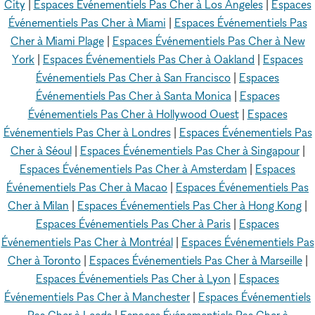
City
|
Espaces Événementiels Pas Cher à Los Angeles
|
Espaces
Événementiels Pas Cher à Miami
|
Espaces Événementiels Pas
Cher à Miami Plage
|
Espaces Événementiels Pas Cher à New
York
|
Espaces Événementiels Pas Cher à Oakland
|
Espaces
Événementiels Pas Cher à San Francisco
|
Espaces
Événementiels Pas Cher à Santa Monica
|
Espaces
Événementiels Pas Cher à Hollywood Ouest
|
Espaces
Événementiels Pas Cher à Londres
|
Espaces Événementiels Pas
Cher à Séoul
|
Espaces Événementiels Pas Cher à Singapour
|
Espaces Événementiels Pas Cher à Amsterdam
|
Espaces
Événementiels Pas Cher à Macao
|
Espaces Événementiels Pas
Cher à Milan
|
Espaces Événementiels Pas Cher à Hong Kong
|
Espaces Événementiels Pas Cher à Paris
|
Espaces
Événementiels Pas Cher à Montréal
|
Espaces Événementiels Pas
Cher à Toronto
|
Espaces Événementiels Pas Cher à Marseille
|
Espaces Événementiels Pas Cher à Lyon
|
Espaces
Événementiels Pas Cher à Manchester
|
Espaces Événementiels
Pas Cher à Leeds
|
Espaces Événementiels Pas Cher à