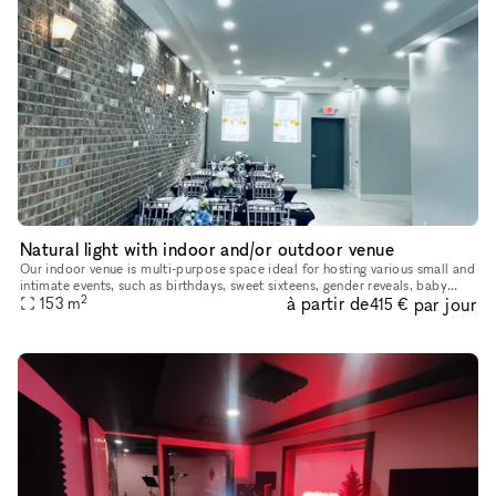
Natural light with indoor and/or outdoor venue
Our indoor venue is multi-purpose space ideal for hosting various small and
intimate events, such as birthdays, sweet sixteens, gender reveals, baby
2
à partir de
par jour
showers, bridal showers, weddings, graduation part
153
m
415 €