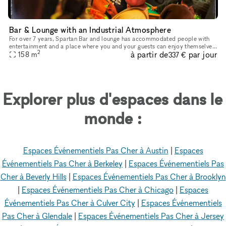
Bar & Lounge with an Industrial Atmosphere
For over 7 years, Spartan Bar and lounge has accommodated people with
entertainment and a place where you and your guests can enjoy themselves
2
à partir de
par jour
with fun and laughs in a private venue suited to your ev
158
m
337 €
Explorer plus d'espaces dans le
monde :
Espaces Événementiels Pas Cher à Austin
|
Espaces
Événementiels Pas Cher à Berkeley
|
Espaces Événementiels Pas
Cher à Beverly Hills
|
Espaces Événementiels Pas Cher à Brooklyn
|
Espaces Événementiels Pas Cher à Chicago
|
Espaces
Événementiels Pas Cher à Culver City
|
Espaces Événementiels
Pas Cher à Glendale
|
Espaces Événementiels Pas Cher à Jersey