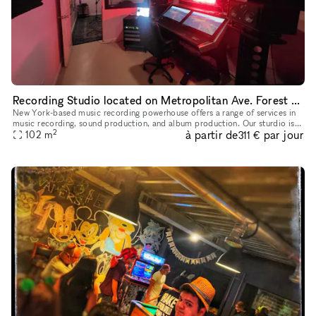
Recording Studio located on Metropolitan Ave. Forest Hills
New York-based music recording powerhouse offers a range of services in
music recording, sound production, and album production. Our sturdio is
2
à partir de
par jour
equipped with state-of-the-art equipment
102
m
311 €