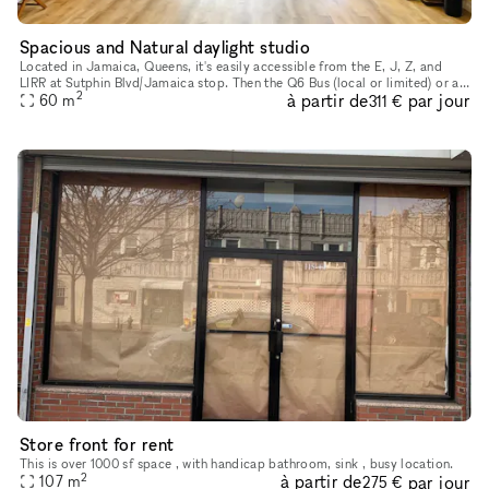
Spacious and Natural daylight studio
Located in Jamaica, Queens, it's easily accessible from the E, J, Z, and
LIRR at Sutphin Blvd/Jamaica stop. Then the Q6 Bus (local or limited) or a
2
à partir de
par jour
60
m
short taxi ride. The space is approximately 650 sq
311 €
Store front for rent
This is over 1000 sf space , with handicap bathroom, sink , busy location.
2
à partir de
par jour
107
m
275 €