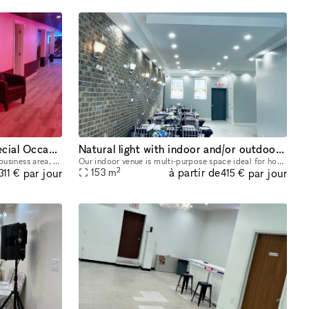
Rent Your Space for That Special Occasion (Metropolitan Ave. Forest Hills)
Natural light with indoor and/or outdoor venue
Our space is conveniently located in a business area, where almost every amenity is available. Sound and audio equipment are available, as well as wifi.
Our indoor venue is multi-purpose space ideal for hosting various small and intimate events, such as birthdays, sweet sixteens, gender reveals, baby showers, bridal showers, weddings, graduation part
2
à partir de
par jour
par jour
153
m
311 €
415 €