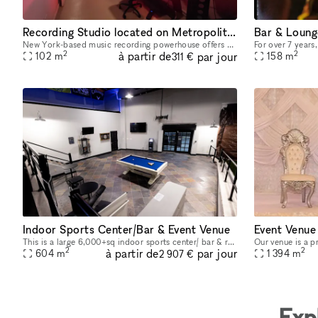
Recording Studio located on Metropolitan Ave. Forest Hills
New York-based music recording powerhouse offers a range of services in music recording, sound production, and album production. Our sturdio is equipped with state-of-the-art equipment
2
2
à partir de
par jour
102
m
158
m
311 €
Indoor Sports Center/Bar & Event Venue
This is a large 6,000+sq indoor sports center/ bar & restaurant. This location is used to hosts events from large birthday parties, bachelor parties, sports camps, corporate events & more. The locati
2
2
à partir de
par jour
604
m
1 394
m
2 907 €
Exp