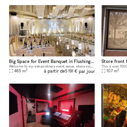
Big Space for Event Banquet in Flushing Queens
Store front 
Welcome to our extraordinary event venue, where exceptional opportunities await. What sets our space apart is its remarkable capacity to accommodate over 70 tables, providing seating for more than 70
2
2
à partir de
par jour
465
m
107
m
5 191 €