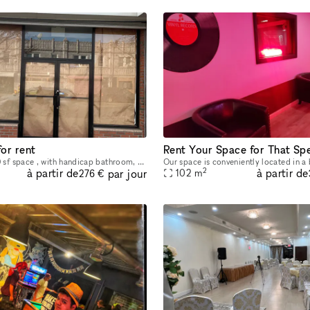
for rent
This is over 1000 sf space , with handicap bathroom, sink , busy location.
2
à partir de
à partir de
par jour
102
m
276 €