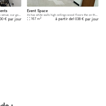
vents
Event Space
As a family owned and operated events venue, our goal is provide you with impeccable service and the perfect canvas for all of the important celebrations in your life. A perfect place to host all typ
its has white walls high cellings wood floors the on the main street of rockaway blvd there is alot od parking on the main street n also on the side blocks parking is never a problem, there is also h
2
à partir de
par jour
par jour
167
m
30 €
1 038 €
de :