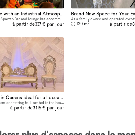
Bar & Lounge with an Industrial Atmosphere
Brand New Space for Your E
For over 7 years, Spartan Bar and lounge has accommodated people with entertainment and a place where you and your guests can enjoy themselves with fun and laughs in a private venue suited to your ev
2
à partir de
à partir de
par jour
139
m
337 €
8
Event Venue in Queens ideal for all occasions.
Our venue is a premier catering hall located in the heart of Queens, NY. Our newly renovated banquet hall is ideal for all occasions and events near Brooklyn and the 5 boroughs. Our space has two m
à partir de
par jour
3 115 €
lorer plus d'espaces dans le mon