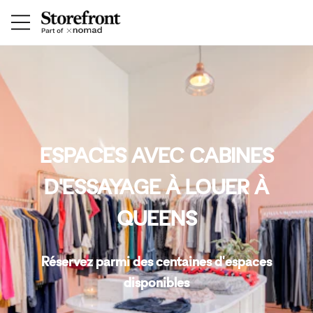
ESPACES AVEC CABINES
D'ESSAYAGE À LOUER À
QUEENS
Réservez parmi des centaines d'espaces
disponibles