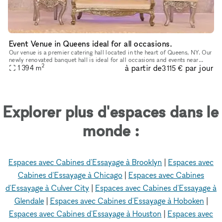
Event Venue in Queens ideal for all occasions.
Our venue is a premier catering hall located in the heart of Queens, NY. Our
newly renovated banquet hall is ideal for all occasions and events near
2
à partir de
par jour
1 394
m
Brooklyn and the 5 boroughs. Our space has two m
3 115 €
Explorer plus d'espaces dans le
monde :
Espaces avec Cabines d'Essayage à Brooklyn
|
Espaces avec
Cabines d'Essayage à Chicago
|
Espaces avec Cabines
d'Essayage à Culver City
|
Espaces avec Cabines d'Essayage à
Glendale
|
Espaces avec Cabines d'Essayage à Hoboken
|
Espaces avec Cabines d'Essayage à Houston
|
Espaces avec