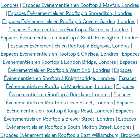
Londres
|
Espaces Événementiels en Rooftop à Mayfair, Londres
|
Espaces Événementiels en Rooftop à Shoreditch, Londres
|
Espaces Événementiels en Rooftop à Covent Garden, Londres
|
Espaces Événementiels en Rooftop à Battersea, Londres
|
Espaces Événementiels en Rooftop à South Kensington, Londres
|
Espaces Événementiels en Rooftop à Belgravia, Londres
|
Espaces Événementiels en Rooftop à Chelsea, Londres
|
Espaces
Événementiels en Rooftop à London Bridge, Londres
|
Espaces
Événementiels en Rooftop à West End, Londres
|
Espaces
Événementiels en Rooftop à Knightsbridge, Londres
|
Espaces
Événementiels en Rooftop à Marylebone, Londres
|
Espaces
Événementiels en Rooftop à Bricklane, Londres
|
Espaces
Événementiels en Rooftop à Dean Street, Londres
|
Espaces
Événementiels en Rooftop à Kings Road, Londres
|
Espaces
Événementiels en Rooftop à Brewer Street, Londres
|
Espaces
Événementiels en Rooftop à South Molton Street, Londres
|
Espaces Événementiels en Rooftop à East Williamsburg, Brooklyn