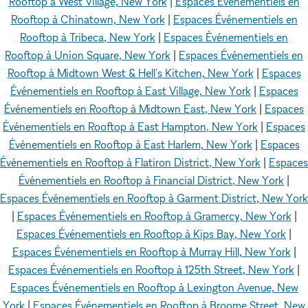
Rooftop à West Village, New York
|
Espaces Événementiels en
Rooftop à Chinatown, New York
|
Espaces Événementiels en
Rooftop à Tribeca, New York
|
Espaces Événementiels en
Rooftop à Union Square, New York
|
Espaces Événementiels en
Rooftop à Midtown West & Hell's Kitchen, New York
|
Espaces
Événementiels en Rooftop à East Village, New York
|
Espaces
Événementiels en Rooftop à Midtown East, New York
|
Espaces
Événementiels en Rooftop à East Hampton, New York
|
Espaces
Événementiels en Rooftop à East Harlem, New York
|
Espaces
Événementiels en Rooftop à Flatiron District, New York
|
Espaces
Événementiels en Rooftop à Financial District, New York
|
Espaces Événementiels en Rooftop à Garment District, New York
|
Espaces Événementiels en Rooftop à Gramercy, New York
|
Espaces Événementiels en Rooftop à Kips Bay, New York
|
Espaces Événementiels en Rooftop à Murray Hill, New York
|
Espaces Événementiels en Rooftop à 125th Street, New York
|
Espaces Événementiels en Rooftop à Lexington Avenue, New
York
|
Espaces Événementiels en Rooftop à Broome Street, New