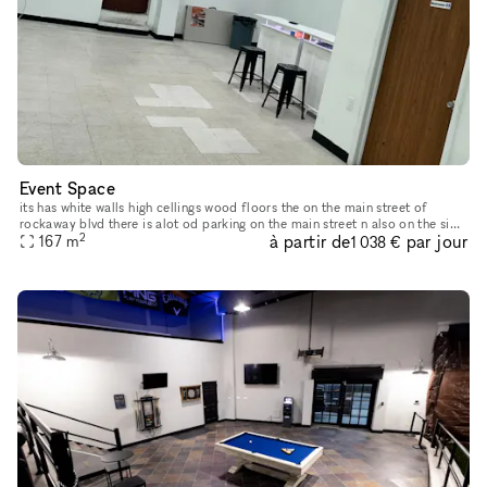
Event Space
its has white walls high cellings wood floors the on the main street of
rockaway blvd there is alot od parking on the main street n also on the side
2
à partir de
par jour
blocks parking is never a problem, there is also h
167
m
1 038 €