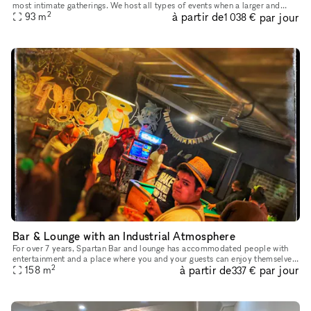
most intimate gatherings. We host all types of events when a larger and
2
à partir de
par jour
intimate space is needed. The venue also provides and ou
93
m
1 038 €
Bar & Lounge with an Industrial Atmosphere
For over 7 years, Spartan Bar and lounge has accommodated people with
entertainment and a place where you and your guests can enjoy themselves
2
à partir de
par jour
with fun and laughs in a private venue suited to your ev
158
m
337 €