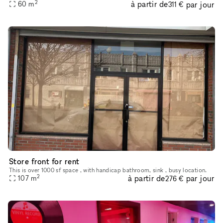
2
à partir de
par jour
60
m
short taxi ride. The space is approximately 650 sq
311 €
Store front for rent
This is over 1000 sf space , with handicap bathroom, sink , busy location.
2
à partir de
par jour
107
m
276 €