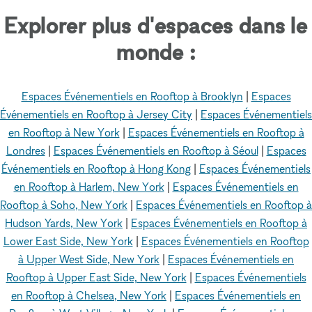
Explorer plus d'espaces dans le
monde :
Espaces Événementiels en Rooftop à Brooklyn
|
Espaces
Événementiels en Rooftop à Jersey City
|
Espaces Événementiels
en Rooftop à New York
|
Espaces Événementiels en Rooftop à
Londres
|
Espaces Événementiels en Rooftop à Séoul
|
Espaces
Événementiels en Rooftop à Hong Kong
|
Espaces Événementiels
en Rooftop à Harlem, New York
|
Espaces Événementiels en
Rooftop à Soho, New York
|
Espaces Événementiels en Rooftop à
Hudson Yards, New York
|
Espaces Événementiels en Rooftop à
Lower East Side, New York
|
Espaces Événementiels en Rooftop
à Upper West Side, New York
|
Espaces Événementiels en
Rooftop à Upper East Side, New York
|
Espaces Événementiels
en Rooftop à Chelsea, New York
|
Espaces Événementiels en