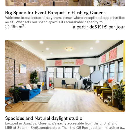
Big Space for Event Banquet in Flushing Queens
Welcome to our extraordinary event venue, where exceptional opportunities
await. What sets our space apart is its remarkable capacity to
2
à partir de
par jour
accommodate over 70 tables, providing seating for more than 70
465
m
5 191 €
Spacious and Natural daylight studio
Located in Jamaica, Queens, it's easily accessible from the E, J, Z, and
LIRR at Sutphin Blvd/Jamaica stop. Then the Q6 Bus (local or limited) or a