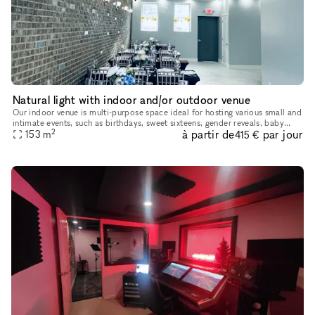
Natural light with indoor and/or outdoor venue
Our indoor venue is multi-purpose space ideal for hosting various small and
intimate events, such as birthdays, sweet sixteens, gender reveals, baby
2
à partir de
par jour
showers, bridal showers, weddings, graduation part
153
m
415 €