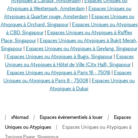
Atypiques à Canaux, Amsterdam
|
Espaces Uniques ou
Atypiques à Westerpark, Amsterdam
|
Espaces Uniques ou
Atypiques à Quartier rouge, Amsterdam
|
Espaces Uniques ou
Atypiques à Orchard, Singapour
|
Espaces Uniques ou Atypiques
à CBD, Singapour
|
Espaces Uniques ou Atypiques à Raffles
Place, Singapour
|
Espaces Uniques ou Atypiques à Bukit Merah,
Singapour
|
Espaces Uniques ou Atypiques à Geylang, Singapour
|
Espaces Uniques ou Atypiques à Bugis, Singapour
|
Espaces
Uniques ou Atypiques à Hôtel de Ville (City Hall), Singapour
|
Espaces Uniques ou Atypiques à Paris 16 - 75016
|
Espaces
Uniques ou Atypiques à Paris 8 - 75008
|
Espaces Uniques ou
Atypiques à Dubai
xNomad
Espaces événementiels à louer
Espaces
Uniques ou Atypiques
Espaces Uniques ou Atypiques à
Tanjong Pagar, Singapour