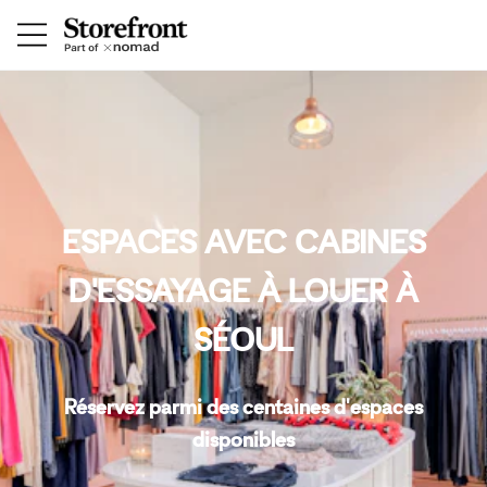
ESPACES AVEC CABINES
D'ESSAYAGE À LOUER À
SÉOUL
Réservez parmi des centaines d'espaces
disponibles