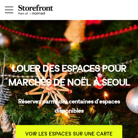
LOUER DES ESPACES POUR
MARCHÉS DE NOËL À SEOUL
Réservez parmi des centaines d'espaces
disponibles
VOIR LES ESPACES SUR UNE CARTE