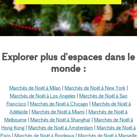
Explorer plus d'espaces dans le
monde :
Marchés de Noël à Milan
|
Marchés de Noël à New York
|
Marchés de Noël à Los Angeles
|
Marchés de Noël à San
Francisco
|
Marchés de Noël à Chicago
|
Marchés de Noël à
Adélaïde
|
Marchés de Noël à Miami
|
Marchés de Noël à
Melbourne
|
Marchés de Noël à Shanghaï
|
Marchés de Noël à
Hong Kong
|
Marchés de Noël à Amsterdam
|
Marchés de Noël à
Paris
|
Marchés de Noël à Bordeaux
|
Marchés de Noël à Marseille