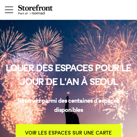
LOUER DES ESPACES POUR LE
JOUR DE L'AN À SEOUL
Réservez parmi des centaines d'espaces
disponibles
VOIR LES ESPACES SUR UNE CARTE