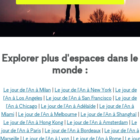
Explorer plus d'espaces dans le
monde :
Le jour de l'An à Milan
|
Le jour de l'An à New York
|
Le jour de
l'An à Los Angeles
|
Le jour de l'An à San Francisco
|
Le jour de
l'An à Chicago
|
Le jour de l'An à Adélaïde
|
Le jour de l'An à
Miami
|
Le jour de l'An à Melbourne
|
Le jour de l'An à Shanghaï
|
Le jour de l'An à Hong Kong
|
Le jour de l'An à Amsterdam
|
Le
jour de l'An à Paris
|
Le jour de l'An à Bordeaux
|
Le jour de l'An à
Marseille
|
Le jour de l'An à Lyon
|
Le jour de l'An à Rome
|
Le jour