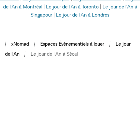
de l'An à Montréal
|
Le jour de l'An à Toronto
|
Le jour de l'An à
Singapour
|
Le jour de l'An à Londres
xNomad
Espaces Événementiels à louer
Le jour
de l'An
Le jour de l'An à Séoul