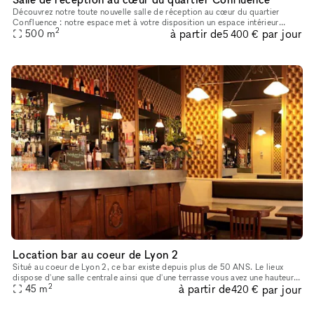
Découvrez notre toute nouvelle salle de réception au cœur du quartier
Confluence : notre espace met à votre disposition un espace intérieur
2
à partir de
par jour
spacieux de 350 m², accompagné de plus de 200 m² de terrass
500
m
5 400 €
Location bar au coeur de Lyon 2
Situé au coeur de Lyon 2, ce bar existe depuis plus de 50 ANS. Le lieux
dispose d'une salle centrale ainsi que d'une terrasse vous avez une hauteur
2
à partir de
par jour
de plafond de 3 mètres ainsi que des miroirs qui
45
m
420 €