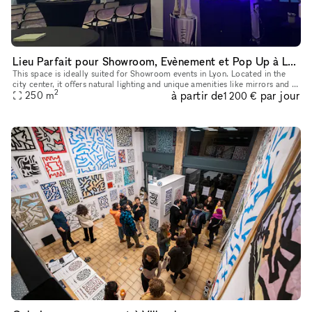
Lieu Parfait pour Showroom, Evènement et Pop Up à Lyon
This space is ideally suited for Showroom events in Lyon. Located in the
city center, it offers natural lighting and unique amenities like mirrors and a
2
à partir de
par jour
video projector, making it perfect for showcas
250
m
1 200 €