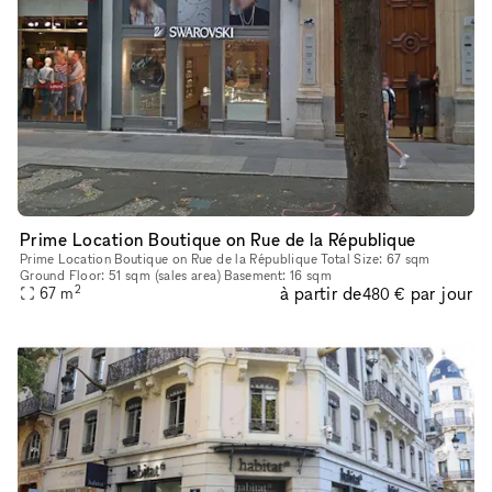
Prime Location Boutique on Rue de la République
Prime Location Boutique on Rue de la République Total Size: 67 sqm
Ground Floor: 51 sqm (sales area) Basement: 16 sqm
2
à partir de
par jour
67
m
480 €