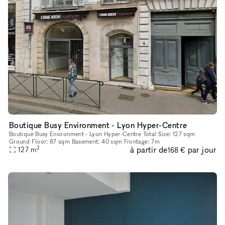
Boutique Busy Environment - Lyon Hyper-Centre
Boutique Busy Environment - Lyon Hyper-Centre Total Size: 127 sqm
Ground Floor: 87 sqm Basement: 40 sqm Frontage: 7m
2
à partir de
par jour
127
m
168 €