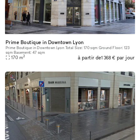
Prime Boutique in Downtown Lyon
Prime Boutique in Downtown Lyon Total Size: 170 sqm Ground Floor: 123
sqm Basement: 47 sqm
2
à partir de
par jour
170
m
1 368 €