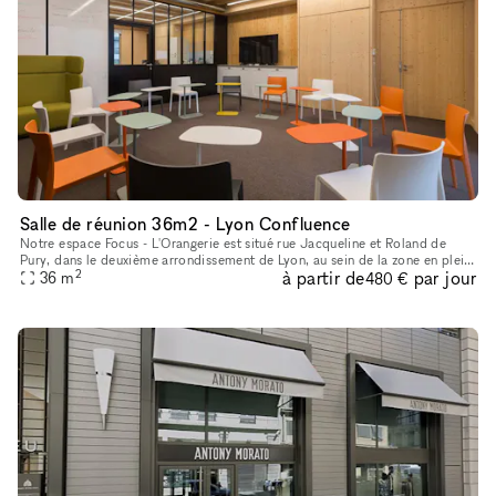
Salle de réunion 36m2 - Lyon Confluence
Notre espace Focus - L'Orangerie est situé rue Jacqueline et Roland de
Pury, dans le deuxième arrondissement de Lyon, au sein de la zone en plein
2
à partir de
par jour
développement qu'est Confluence. Il propose deux ser
36
m
480 €