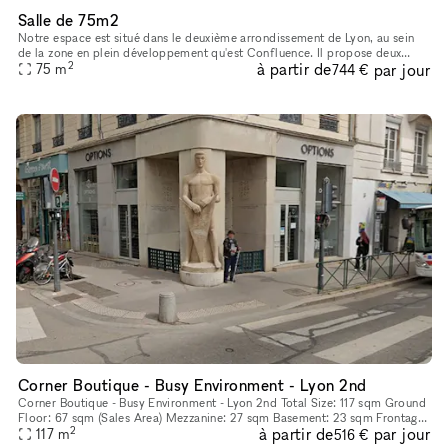
Salle de 75m2
Notre espace est situé dans le deuxième arrondissement de Lyon, au sein
de la zone en plein développement qu'est Confluence. Il propose deux
2
à partir de
par jour
services différents installés au coeur d'un bâtiment éco-
75
m
744 €
Corner Boutique - Busy Environment - Lyon 2nd
Corner Boutique - Busy Environment - Lyon 2nd Total Size: 117 sqm Ground
Floor: 67 sqm (Sales Area) Mezzanine: 27 sqm Basement: 23 sqm Frontage:
2
à partir de
par jour
7m
117
m
516 €