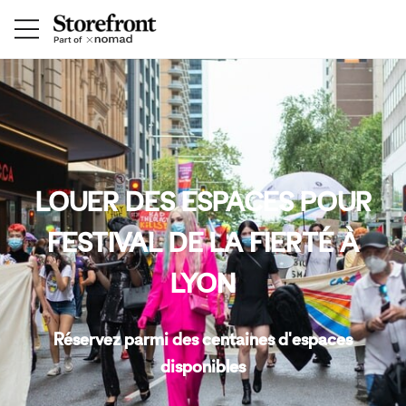
LOUER DES ESPACES POUR
FESTIVAL DE LA FIERTÉ À
LYON
Réservez parmi des centaines d'espaces
disponibles