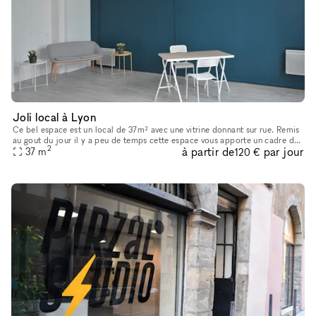
Joli local à Lyon
Ce bel espace est un local de 37m² avec une vitrine donnant sur rue. Remis
au gout du jour il y a peu de temps cette espace vous apporte un cadre de
2
à partir de
par jour
travail lumineux.
37
m
120 €