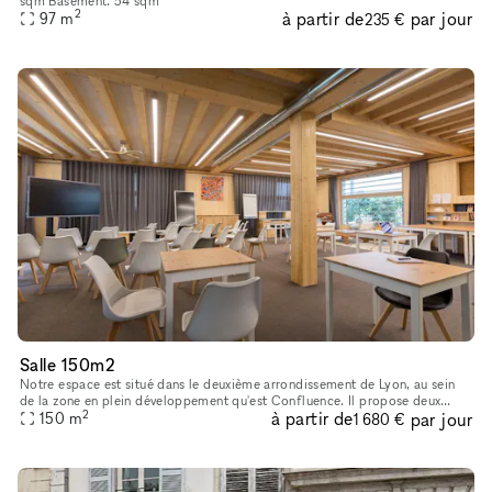
sqm Basement: 54 sqm
2
à partir de
par jour
97
m
235 €
Salle 150m2
Notre espace est situé dans le deuxième arrondissement de Lyon, au sein
de la zone en plein développement qu'est Confluence. Il propose deux
2
à partir de
par jour
services différents installés au coeur d'un bâtiment éco-
150
m
1 680 €