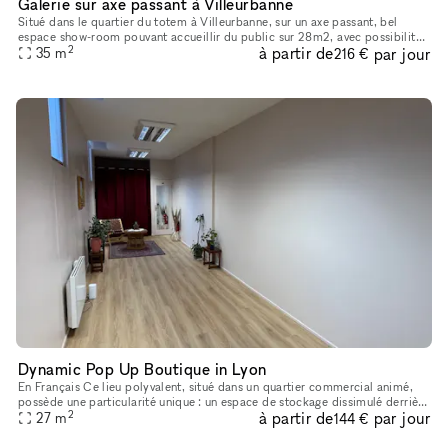
Galerie sur axe passant à Villeurbanne
Situé dans le quartier du totem à Villeurbanne, sur un axe passant, bel
espace show-room pouvant accueillir du public sur 28m2, avec possibilité
2
à partir de
par jour
rangement/stockage en arrière salle sur environ 7m2.
35
m
216 €
Dynamic Pop Up Boutique in Lyon
En Français Ce lieu polyvalent, situé dans un quartier commercial animé,
possède une particularité unique : un espace de stockage dissimulé derrière
2
à partir de
par jour
de magnifiques rideaux rouges, ajoutant une touch
27
m
144 €