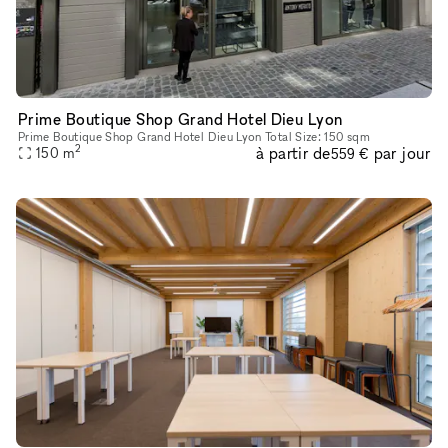
Prime Boutique Shop Grand Hotel Dieu Lyon
Prime Boutique Shop Grand Hotel Dieu Lyon Total Size: 150 sqm
2
à partir de
par jour
150
m
559 €