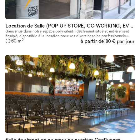
Location de Salle (POP UP STORE, CO WORKING, EVENTS...)
Bienvenue dans notre espace polyvalent, idéalement situé et entièrement
équipé, disponible à la location pour vos divers besoins professionnels.
2
à partir de
par jour
Que vous souhaitiez organiser un événement, ouvrir un
60
m
180 €
Salle de réception au cœur du quartier Confluence