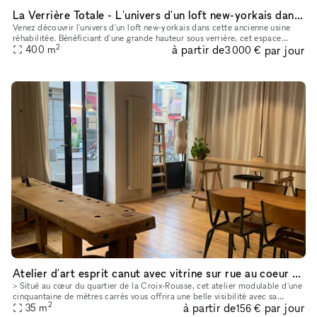
La Verrière Totale - L'univers d'un loft new-yorkais dans une ancienne usine réhabilitée
Venez découvrir l'univers d'un loft new-yorkais dans cette ancienne usine
réhabilitée. Bénéficiant d'une grande hauteur sous verrière, cet espace
2
à partir de
par jour
urbain offre deux salles distinctes : - Un duplex de
400
m
3 000 €
Atelier d'art esprit canut avec vitrine sur rue au coeur de la Croix-Rousse
> Situé au cœur du quartier de la Croix-Rousse, cet atelier modulable d'une
cinquantaine de mètres carrés vous offrira une belle visibilité avec sa
2
à partir de
par jour
35
m
grande vitrine sur rue. Son esprit Canut (belle ha
156 €