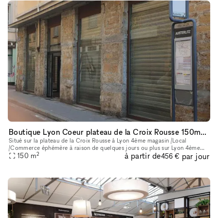
Boutique Lyon Coeur plateau de la Croix Rousse 150m2 avec logement !
Situé sur la plateau de la Croix Rousse à Lyon 4ème magasin /Local
/Commerce éphémère à raison de quelques jours ou plus sur Lyon 4ème
2
à partir de
par jour
Axe très commerçant conviendrait Destockeur Commerçants, profes
150
m
456 €