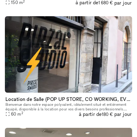
2
à partir de
par jour
services différents installés au coeur d'un bâtiment éco-
150
m
1 680 €
Location de Salle (POP UP STORE, CO WORKING, EVENTS...)
Bienvenue dans notre espace polyvalent, idéalement situé et entièrement
équipé, disponible à la location pour vos divers besoins professionnels.
2
à partir de
par jour
Que vous souhaitiez organiser un événement, ouvrir un
60
m
180 €