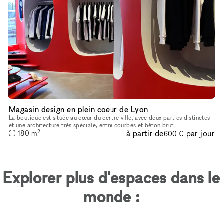
Magasin design en plein coeur de Lyon
La boutique est située au cœur du centre ville, avec deux parties distinctes
et une architecture très spéciale, entre courbes et béton brut.
2
à partir de
par jour
180
m
600 €
Explorer plus d'espaces dans le
monde :