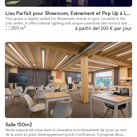
Lieu Parfait pour Showroom, Evènement et Pop Up à Lyon
This space is ideally suited for Showroom events in Lyon. Located in the
city center, it offers natural lighting and unique amenities like mirrors and a
2
à partir de
par jour
video projector, making it perfect for showcas
250
m
1 200 €
Salle 150m2
Notre espace est situé dans le deuxième arrondissement de Lyon, au sein
de la zone en plein développement qu'est Confluence. Il propose deux