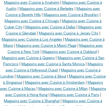
Magasins avec Cuisine à Anaheim
|
Magasins avec Cuisine à
Austin
|
Magasins avec Cuisine à Berkeley
|
Magasins avec
Cuisine à Beverly Hills
|
Magasins avec Cuisine à Brooklyn
|
Magasins avec Cuisine à Chicago
|
Magasins avec Cuisine à
Culver City
|
Magasins avec Cuisine à Dallas
|
Magasins avec
Cuisine à Glendale
|
Magasins avec Cuisine à Jersey City
|
Magasins avec Cuisine à Los Angeles
|
Magasins avec Cuisine à
Miami
|
Magasins avec Cuisine à Miami Plage
|
Magasins avec
Cuisine à New York
|
Magasins avec Cuisine à Oakland
|
Magasins avec Cuisine à Queens
|
Magasins avec Cuisine à San
Francisco
|
Magasins avec Cuisine à Santa Monica
|
Magasins
avec Cuisine à Hollywood Ouest
|
Magasins avec Cuisine à
Londres
|
Magasins avec Cuisine à Séoul
|
Magasins avec Cuisine
à Singapour
|
Magasins avec Cuisine à Amsterdam
|
Magasins
avec Cuisine à Macao
|
Magasins avec Cuisine à Milan
|
Magasins
avec Cuisine à Hong Kong
|
Magasins avec Cuisine à Paris
|
Magasins avec Cuisine à Shanghaï
|
Magasins avec Cuisine à