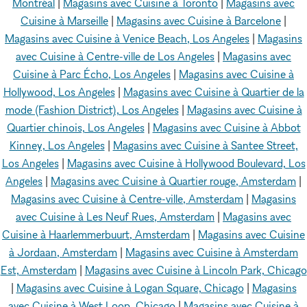
Montréal
|
Magasins avec Cuisine à Toronto
|
Magasins avec
Cuisine à Marseille
|
Magasins avec Cuisine à Barcelone
|
Magasins avec Cuisine à Venice Beach, Los Angeles
|
Magasins
avec Cuisine à Centre-ville de Los Angeles
|
Magasins avec
Cuisine à Parc Écho, Los Angeles
|
Magasins avec Cuisine à
Hollywood, Los Angeles
|
Magasins avec Cuisine à Quartier de la
mode (Fashion District), Los Angeles
|
Magasins avec Cuisine à
Quartier chinois, Los Angeles
|
Magasins avec Cuisine à Abbot
Kinney, Los Angeles
|
Magasins avec Cuisine à Santee Street,
Los Angeles
|
Magasins avec Cuisine à Hollywood Boulevard, Los
Angeles
|
Magasins avec Cuisine à Quartier rouge, Amsterdam
|
Magasins avec Cuisine à Centre-ville, Amsterdam
|
Magasins
avec Cuisine à Les Neuf Rues, Amsterdam
|
Magasins avec
Cuisine à Haarlemmerbuurt, Amsterdam
|
Magasins avec Cuisine
à Jordaan, Amsterdam
|
Magasins avec Cuisine à Amsterdam
Est, Amsterdam
|
Magasins avec Cuisine à Lincoln Park, Chicago
|
Magasins avec Cuisine à Logan Square, Chicago
|
Magasins
avec Cuisine à West Loop, Chicago
|
Magasins avec Cuisine à