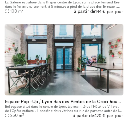
La Galerie est située dans l'hyper centre de Lyon, sur la place Fernand Rey
dans le 1er arrondissement, à 5 minutes à pied de la place des Terreaux ,
2
à partir de
par jour
dans un quartier culturel et authentique. Nous vo
100
m
144 €
Espace Pop -Up / Lyon Bas des Pentes de la Croix Rousse (69001)
Bel espace situé dans le centre de Lyon, à proximité de l'Hôtel de Ville et
de l'Opéra national. Il possède deux vitrines sur rue de part et d'autre de la
2
à partir de
par jour
porte d'entrée et se compose d'une pièce pri
250
m
420 €