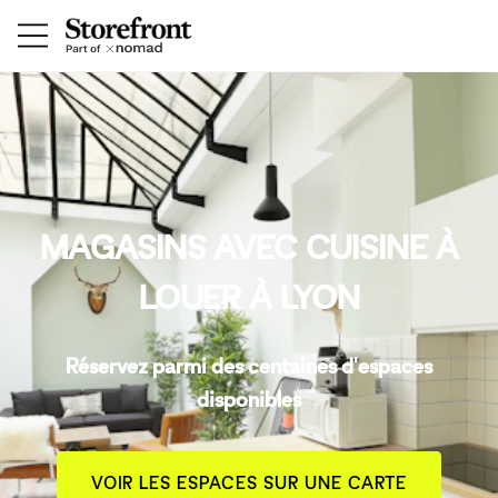
MAGASINS AVEC CUISINE À
LOUER À LYON
Réservez parmi des centaines d'espaces
disponibles
VOIR LES ESPACES SUR UNE CARTE