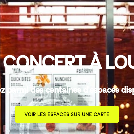
 CONCERT À LO
z parmi des centaines d'espaces dis
VOIR LES ESPACES SUR UNE CARTE