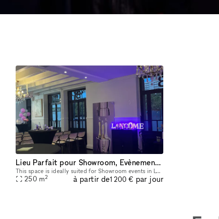
Lieu Parfait pour Showroom, Evènement et Pop Up à Lyon
This space is ideally suited for Showroom events in Lyon. Located in the city center, it offers natural lighting and unique amenities like mirrors and a video projector, making it perfect for showcas
2
à partir de
par jour
250
m
1 200 €