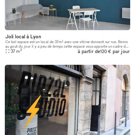
Joli local à Lyon
Ce bel espace est un local de 37m² avec une vitrine donnant sur rue. Remis
au gout du jour il y a peu de temps cette espace vous apporte un cadre de
2
à partir de
par jour
travail lumineux.
37
m
120 €