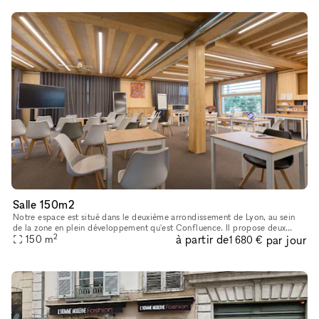
Salle 150m2
Notre espace est situé dans le deuxième arrondissement de Lyon, au sein
de la zone en plein développement qu'est Confluence. Il propose deux
2
à partir de
par jour
services différents installés au coeur d'un bâtiment éco-
150
m
1 680 €