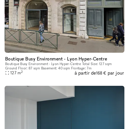
Boutique Busy Environment - Lyon Hyper-Centre
Boutique Busy Environment - Lyon Hyper-Centre Total Size: 127 sqm
Ground Floor: 87 sqm Basement: 40 sqm Frontage: 7m
2
à partir de
par jour
127
m
168 €