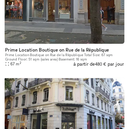
Prime Location Boutique on Rue de la République
Prime Location Boutique on Rue de la République Total Size: 67 sqm
Ground Floor: 51 sqm (sales area) Basement: 16 sqm
2
à partir de
par jour
67
m
480 €