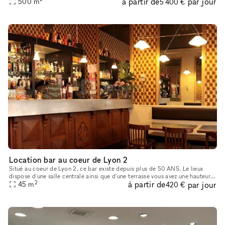
à partir de
par jour
spacieux de 350 m², accompagné de plus de 200 m² de terrass
500
m
5 400 €
Location bar au coeur de Lyon 2
Situé au coeur de Lyon 2, ce bar existe depuis plus de 50 ANS. Le lieux
dispose d'une salle centrale ainsi que d'une terrasse vous avez une hauteur
2
à partir de
par jour
de plafond de 3 mètres ainsi que des miroirs qui
45
m
420 €