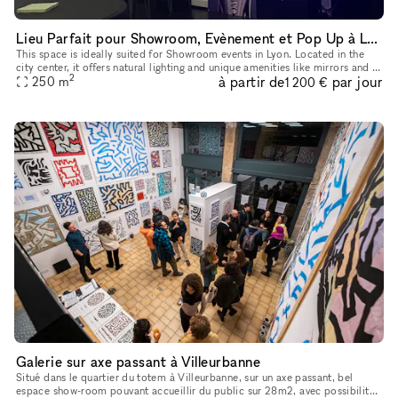
Lieu Parfait pour Showroom, Evènement et Pop Up à Lyon
This space is ideally suited for Showroom events in Lyon. Located in the
city center, it offers natural lighting and unique amenities like mirrors and a
2
à partir de
par jour
video projector, making it perfect for showcas
250
m
1 200 €
Galerie sur axe passant à Villeurbanne
Situé dans le quartier du totem à Villeurbanne, sur un axe passant, bel
espace show-room pouvant accueillir du public sur 28m2, avec possibilité