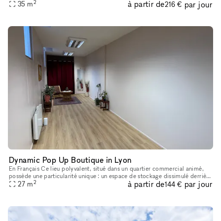
2
à partir de
par jour
rangement/stockage en arrière salle sur environ 7m2.
35
m
216 €
Dynamic Pop Up Boutique in Lyon
En Français Ce lieu polyvalent, situé dans un quartier commercial animé,
possède une particularité unique : un espace de stockage dissimulé derrière
2
à partir de
par jour
de magnifiques rideaux rouges, ajoutant une touch
27
m
144 €