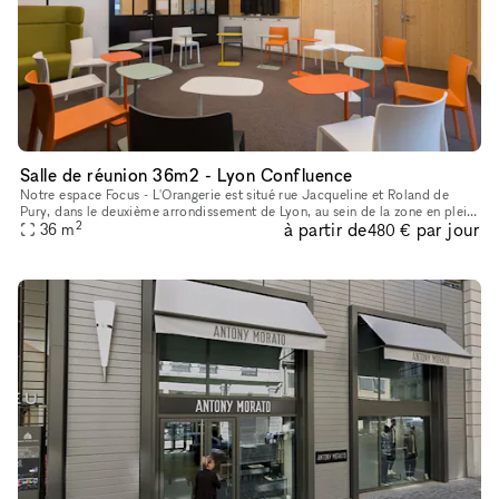
Salle de réunion 36m2 - Lyon Confluence
Notre espace Focus - L'Orangerie est situé rue Jacqueline et Roland de
Pury, dans le deuxième arrondissement de Lyon, au sein de la zone en plein
2
à partir de
par jour
développement qu'est Confluence. Il propose deux ser
36
m
480 €