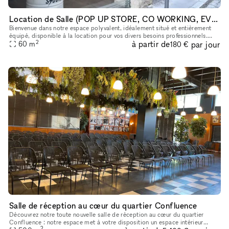
Location de Salle (POP UP STORE, CO WORKING, EVENTS...)
Bienvenue dans notre espace polyvalent, idéalement situé et entièrement
équipé, disponible à la location pour vos divers besoins professionnels.
2
à partir de
par jour
Que vous souhaitiez organiser un événement, ouvrir un
60
m
180 €
Salle de réception au cœur du quartier Confluence
Découvrez notre toute nouvelle salle de réception au cœur du quartier
Confluence : notre espace met à votre disposition un espace intérieur
2