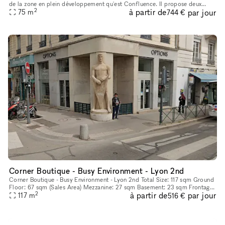
de la zone en plein développement qu'est Confluence. Il propose deux
2
à partir de
par jour
services différents installés au coeur d'un bâtiment éco-
75
m
744 €
Corner Boutique - Busy Environment - Lyon 2nd
Corner Boutique - Busy Environment - Lyon 2nd Total Size: 117 sqm Ground
Floor: 67 sqm (Sales Area) Mezzanine: 27 sqm Basement: 23 sqm Frontage:
2
à partir de
par jour
7m
117
m
516 €