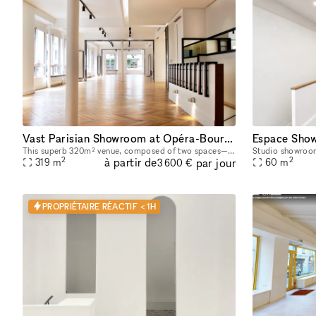
Vast Parisian Showroom at Opéra-Bourse
Espace Show
This superb 320m² venue, composed of two spaces—a 220m² area on the first floor and a 100m² room on the ground floor—is available for short-term rental to host your Showrooms, Pop-Up Stores, Temporar
2
2
à partir de
par jour
319
m
60
m
3 600 €
PROPRIÉTAIRE RÉACTIF < 1H