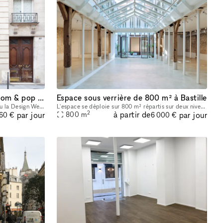
Temporary 13 Marais show room & pop up
Espace sous verrière de 800 m² à Bastille
1. Le prix pendant la Fashion Week et/ou la Design Week est de 1875 € par jour et 11 250 € par semaine. Profitez de notre espace polyvalent idéal pour les showrooms de mode, les produits de luxe, les
L'espace se déploie sur 800 m² répartis sur deux niveaux dont un espace central sous une verrière de 465 m² avec un patio extérieur de 30 m². Vous trouverez en pièce jointe une présentation détaillée
2
à partir de
par jour
par jour
800
m
60 €
6 000 €