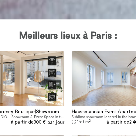
Meilleurs lieux à Paris :
rency Boutique/Showroom
'INAPERÇU STUDIO – Showroom & Event Space in the Heart of Le Marais Located in the heart of Le Marais, one of Paris's most vibrant and sought-after neighborhoods, L'INAPERÇU STUDIO is a versatile ve
2
à partir de
à partir de
par jour
150
m
900 €
2 4