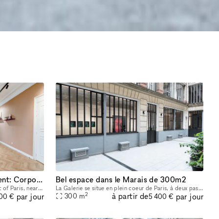
Haussmannian Event Apartment: Corporate Seminars, Conferences, Showrooms...
Bel espace dans le Marais de 300m2
Sublime showroom located in the heart of Paris, near the Montorgueil and Marais districts. Imbued with typical Parisian charm, the showroom offers an incomparable showcase. You can rent it to highlig
La Galerie se situe en plein coeur de Paris, à deux pas du Centre Pompidou et de la rue des Archives. Cet espace de 300m2 a été entièrement rénové en 2022 afin d’acceuillir un nouvel espace d’exposit
2
à partir de
par jour
par jour
300
m
00 €
5 400 €