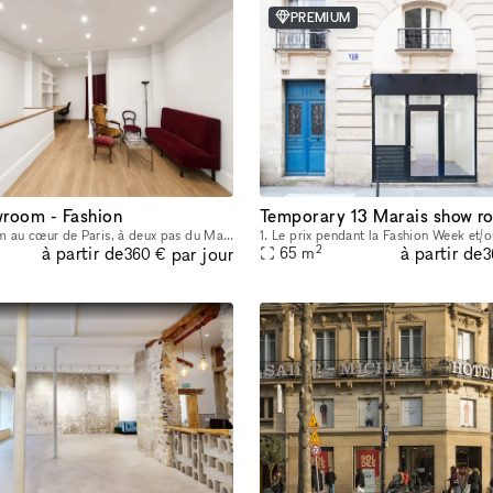
PREMIUM
room - Fashion
Studio showroom au cœur de Paris, à deux pas du Marais, situé au 17 rue de Nice. Cet espace au charme typiquement parisien est idéal pour les showrooms, présentations de collections, pop-ups et événe
2
à partir de
à partir de
par jour
65
m
360 €
3