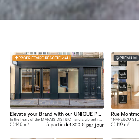
PROPRIÉTAIRE RÉACTIF < 4H
PREMIUM
Elevate your Brand with our UNIQUE POP UP SPACE in PARIS Marais
Rue Montmo
In the heart of the MARAIS DISTRICT and a vibrant neighborhood, our space provides you with an outstanding FRONTAGE, VOLUME and ARCHITECTURE. The location is very interesting as it is on a real sho
2
2
à partir de
par jour
140
m
110
m
1 800 €