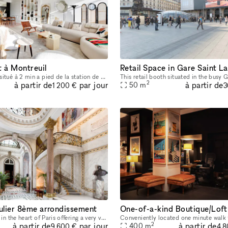
t à Montreuil
Retail Space in Gare Saint L
Loft de 242 m2 situé à 2 min a pied de la station de metro robespierre a montreuil, sublime decoration, espace chaleureux tres calme en journée et festif le soir. L'espace de vie accueille jusqu'a 12
2
à partir de
à partir de
par jour
50
m
1 200 €
3
culier 8ème arrondissement
Hôtel particulier in the heart of Paris offering a very vaste place for fashion week , with 5 spaces . The all hotel can be privatized. the space present a very nice garden also.
2
à partir de
à partir de
par jour
400
m
9 600 €
4 8