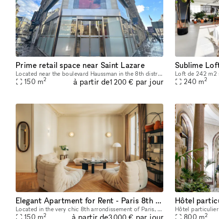
Prime retail space near Saint Lazare
Sublime Lof
Located near the boulevard Haussman in the 8th district, this versatile retail space is ideal for pop-up shops, events, and showrooms. Boasting high foot traffic and a prime position in front of the
2
2
à partir de
par jour
150
m
240
m
1 200 €
Elegant Apartment for Rent - Paris 8th Arrondissement - Near Madeleine
Hôtel parti
Located in the very chic 8th arrondissement of Paris, near the Saint-Augustin district and the famous Place de la Madeleine, this reception apartment is ideal for a Photo Shoot, a Filming, a Showroom
2
2
à partir de
par jour
150
m
800
m
3 000 €