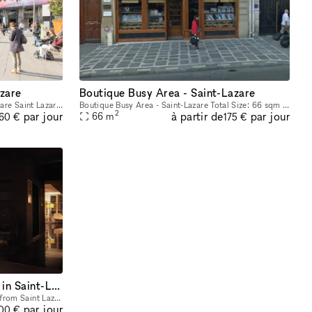
azare
Boutique Busy Area - Saint-Lazare
This retail booth situated in the busy Gare Saint Lazare is a great opportunity for brands to gain exposure and grow their customer base. With multiple retail booths available, it's a perfect locatio
Boutique Busy Area - Saint-Lazare Total Size: 66 sqm Groundfloor: 66 sqm
2
à partir de
par jour
par jour
66
m
60 €
175 €
One-of-a-kind Boutique/Loft in Saint-Lazare
Conveniently located one minute walk from Saint Lazare train station and two minutes walk from St. Augustine in a busy street, this beautiful open loft of 400m2 is perfect for a Pop-Up Store, Showroo
par jour
00 €