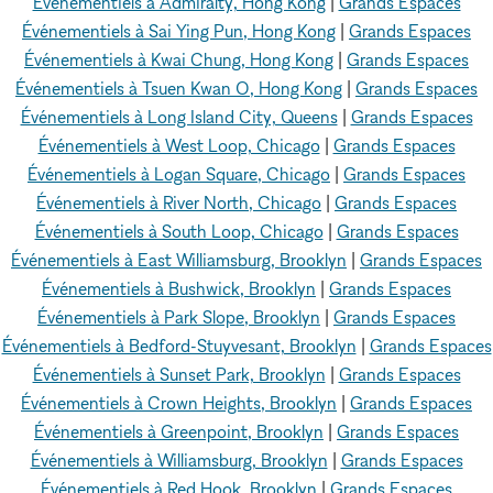
Événementiels à Admiralty, Hong Kong
|
Grands Espaces
Événementiels à Sai Ying Pun, Hong Kong
|
Grands Espaces
Événementiels à Kwai Chung, Hong Kong
|
Grands Espaces
Événementiels à Tsuen Kwan O, Hong Kong
|
Grands Espaces
Événementiels à Long Island City, Queens
|
Grands Espaces
Événementiels à West Loop, Chicago
|
Grands Espaces
Événementiels à Logan Square, Chicago
|
Grands Espaces
Événementiels à River North, Chicago
|
Grands Espaces
Événementiels à South Loop, Chicago
|
Grands Espaces
Événementiels à East Williamsburg, Brooklyn
|
Grands Espaces
Événementiels à Bushwick, Brooklyn
|
Grands Espaces
Événementiels à Park Slope, Brooklyn
|
Grands Espaces
Événementiels à Bedford-Stuyvesant, Brooklyn
|
Grands Espaces
Événementiels à Sunset Park, Brooklyn
|
Grands Espaces
Événementiels à Crown Heights, Brooklyn
|
Grands Espaces
Événementiels à Greenpoint, Brooklyn
|
Grands Espaces
Événementiels à Williamsburg, Brooklyn
|
Grands Espaces
Événementiels à Red Hook, Brooklyn
|
Grands Espaces