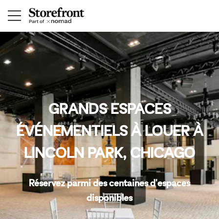
GRANDS ESPACES
ÉVÉNEMENTIELS À LOUER À
LINCOLN PARK, CHICAGO
Réservez parmi des centaines d'espaces
disponibles