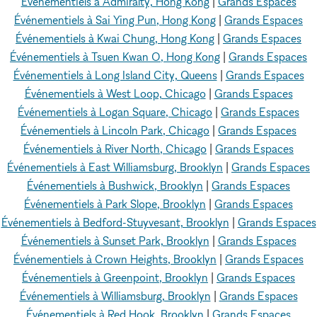
Événementiels à Admiralty, Hong Kong
|
Grands Espaces
Événementiels à Sai Ying Pun, Hong Kong
|
Grands Espaces
Événementiels à Kwai Chung, Hong Kong
|
Grands Espaces
Événementiels à Tsuen Kwan O, Hong Kong
|
Grands Espaces
Événementiels à Long Island City, Queens
|
Grands Espaces
Événementiels à West Loop, Chicago
|
Grands Espaces
Événementiels à Logan Square, Chicago
|
Grands Espaces
Événementiels à Lincoln Park, Chicago
|
Grands Espaces
Événementiels à River North, Chicago
|
Grands Espaces
Événementiels à East Williamsburg, Brooklyn
|
Grands Espaces
Événementiels à Bushwick, Brooklyn
|
Grands Espaces
Événementiels à Park Slope, Brooklyn
|
Grands Espaces
Événementiels à Bedford-Stuyvesant, Brooklyn
|
Grands Espaces
Événementiels à Sunset Park, Brooklyn
|
Grands Espaces
Événementiels à Crown Heights, Brooklyn
|
Grands Espaces
Événementiels à Greenpoint, Brooklyn
|
Grands Espaces
Événementiels à Williamsburg, Brooklyn
|
Grands Espaces
Événementiels à Red Hook, Brooklyn
|
Grands Espaces