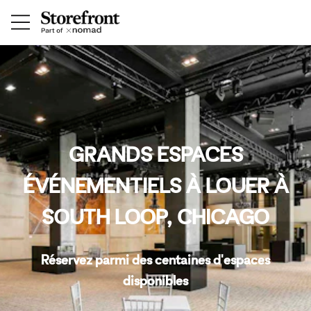
GRANDS ESPACES
ÉVÉNEMENTIELS À LOUER À
SOUTH LOOP, CHICAGO
Réservez parmi des centaines d'espaces
disponibles