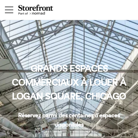
GRANDS ESPACES
COMMERCIAUX À LOUER À
LOGAN SQUARE, CHICAGO
Réservez parmi des centaines d'espaces
disponibles