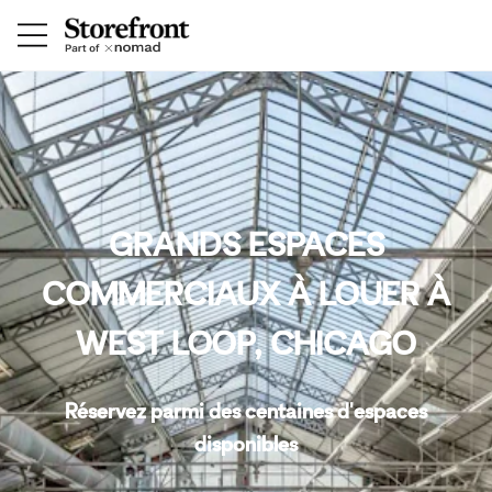
GRANDS ESPACES
COMMERCIAUX À LOUER À
WEST LOOP, CHICAGO
Réservez parmi des centaines d'espaces
disponibles