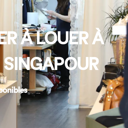
R À LOUER À
), SINGAPOUR
ponibles