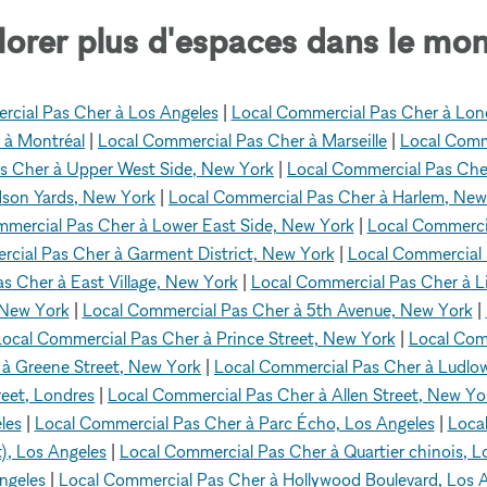
lorer plus d'espaces dans le mon
rcial Pas Cher à Los Angeles
|
Local Commercial Pas Cher à Lon
 à Montréal
|
Local Commercial Pas Cher à Marseille
|
Local Comm
s Cher à Upper West Side, New York
|
Local Commercial Pas Cher
dson Yards, New York
|
Local Commercial Pas Cher à Harlem, New
mmercial Pas Cher à Lower East Side, New York
|
Local Commercia
cial Pas Cher à Garment District, New York
|
Local Commercial 
s Cher à East Village, New York
|
Local Commercial Pas Cher à Lit
 New York
|
Local Commercial Pas Cher à 5th Avenue, New York
|
ocal Commercial Pas Cher à Prince Street, New York
|
Local Com
 à Greene Street, New York
|
Local Commercial Pas Cher à Ludlow
reet, Londres
|
Local Commercial Pas Cher à Allen Street, New Yo
les
|
Local Commercial Pas Cher à Parc Écho, Los Angeles
|
Loca
), Los Angeles
|
Local Commercial Pas Cher à Quartier chinois, L
ngeles
|
Local Commercial Pas Cher à Hollywood Boulevard, Los 