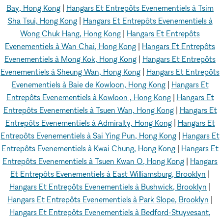
Bay, Hong Kong
|
Hangars Et Entrepôts Evenementiels à Tsim
Sha Tsui, Hong Kong
|
Hangars Et Entrepôts Evenementiels à
Wong Chuk Hang, Hong Kong
|
Hangars Et Entrepôts
Evenementiels à Wan Chai, Hong Kong
|
Hangars Et Entrepôts
Evenementiels à Mong Kok, Hong Kong
|
Hangars Et Entrepôts
Evenementiels à Sheung Wan, Hong Kong
|
Hangars Et Entrepôts
Evenementiels à Baie de Kowloon, Hong Kong
|
Hangars Et
Entrepôts Evenementiels à Kowloon , Hong Kong
|
Hangars Et
Entrepôts Evenementiels à Tsuen Wan, Hong Kong
|
Hangars Et
Entrepôts Evenementiels à Admiralty, Hong Kong
|
Hangars Et
Entrepôts Evenementiels à Sai Ying Pun, Hong Kong
|
Hangars Et
Entrepôts Evenementiels à Kwai Chung, Hong Kong
|
Hangars Et
Entrepôts Evenementiels à Tsuen Kwan O, Hong Kong
|
Hangars
Et Entrepôts Evenementiels à East Williamsburg, Brooklyn
|
Hangars Et Entrepôts Evenementiels à Bushwick, Brooklyn
|
Hangars Et Entrepôts Evenementiels à Park Slope, Brooklyn
|
Hangars Et Entrepôts Evenementiels à Bedford-Stuyvesant,