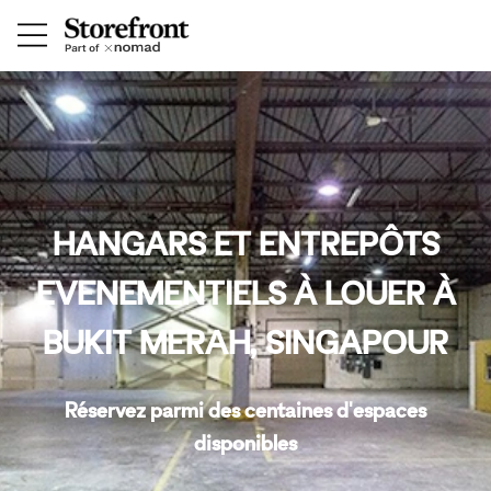
HANGARS ET ENTREPÔTS
EVENEMENTIELS À LOUER À
BUKIT MERAH, SINGAPOUR
Réservez parmi des centaines d'espaces
disponibles