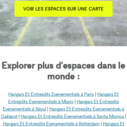
VOIR LES ESPACES SUR UNE CARTE
Explorer plus d'espaces dans le
monde :
Hangars Et Entrepôts Evenementiels à Paris
|
Hangars Et
Entrepôts Evenementiels à Miami
|
Hangars Et Entrepôts
Evenementiels à Séoul
|
Hangars Et Entrepôts Evenementiels à
Oakland
|
Hangars Et Entrepôts Evenementiels à Santa Monica
|
Hangars Et Entrepôts Evenementiels à Rotterdam
|
Hangars Et