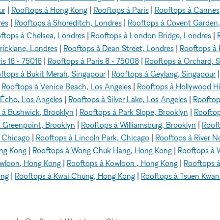
ur
|
Rooftops à Hong Kong
|
Rooftops à Paris
|
Rooftops à Cannes
res
|
Rooftops à Shoreditch, Londres
|
Rooftops à Covent Garden,
ftops à Chelsea, Londres
|
Rooftops à London Bridge, Londres
|
ricklane, Londres
|
Rooftops à Dean Street, Londres
|
Rooftops à 
is 16 - 75016
|
Rooftops à Paris 8 - 75008
|
Rooftops à Orchard, 
ftops à Bukit Merah, Singapour
|
Rooftops à Geylang, Singapour
|
Rooftops à Venice Beach, Los Angeles
|
Rooftops à Hollywood Hil
 Écho, Los Angeles
|
Rooftops à Silver Lake, Los Angeles
|
Rooftop
 à Bushwick, Brooklyn
|
Rooftops à Park Slope, Brooklyn
|
Rooftop
 Greenpoint, Brooklyn
|
Rooftops à Williamsburg, Brooklyn
|
Roof
, Chicago
|
Rooftops à Lincoln Park, Chicago
|
Rooftops à River N
ong Kong
|
Rooftops à Wong Chuk Hang, Hong Kong
|
Rooftops à 
owloon, Hong Kong
|
Rooftops à Kowloon , Hong Kong
|
Rooftops 
ong
|
Rooftops à Kwai Chung, Hong Kong
|
Rooftops à Tsuen Kwa