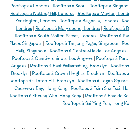
Rooftops à Londres
|
Rooftops à Séoul
|
Rooftops à Singapo
Rooftops à Notting Hill, Londres
|
Rooftops à Mayfair, Lond
Kensington, Londres
|
Rooftops à Belgravia, Londres
|
Roo
Londres
|
Rooftops à Marylebone, Londres
|
Rooftops à B
Rooftops à South Molton Street, Londres
|
Rooftops à Par
Place, Singapour
|
Rooftops à Tanjong Pagar, Singapour
|
Roo
Hall), Singapour
|
Rooftops à Centre-ville de Los Angeles
Rooftops à Quartier chinois, Los Angeles
|
Rooftops à Parc
Angeles
|
Rooftops à East Williamsburg, Brooklyn
|
Rooftops
Brooklyn
|
Rooftops à Crown Heights, Brooklyn
|
Rooftops à
Rooftops à Clinton Hill, Brooklyn
|
Rooftops à Logan Square
Causeway Bay, Hong Kong
|
Rooftops à Tsim Sha Tsui, H
Rooftops à Sheung Wan, Hong Kong
|
Rooftops à Baie de K
Rooftops à Sai Ying Pun, Hong K