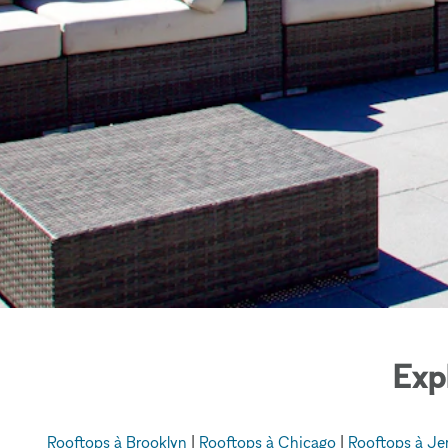
Exp
Rooftops à Brooklyn
|
Rooftops à Chicago
|
Rooftops à Je