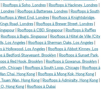
|
Rooftops à Soho, Londres
|
Rooftops à Hackney, Londres
|
 Londres
|
Rooftops à Battersea, Londres
|
Rooftops à South
Rooftops à West End, Londres
|
Rooftops à Knightsbridge,
Kings Road, Londres
|
Rooftops à Brewer Street, Londres
|
Singapour
|
Rooftops à CBD, Singapour
|
Rooftops à Raffles
|
Rooftops à Bugis, Singapour
|
Rooftops à Hôtel de Ville (City
ls, Los Angeles
|
Rooftops à Sherman Oaks, Los Angeles
|
s à Hollywood, Los Angeles
|
Rooftops à Abbot Kinney, Los
s à Bedford-Stuyvesant, Brooklyn
|
Rooftops à Sunset Park,
tops à Red Hook, Brooklyn
|
Rooftops à Gowanus, Brooklyn
|
orth, Chicago
|
Rooftops à South Loop, Chicago
|
Rooftops à
Wan Chai, Hong Kong
|
Rooftops à Mong Kok, Hong Kong
|
à Tsuen Wan, Hong Kong
|
Rooftops à Admiralty, Hong Kong
|
n O, Hong Kong
|
Rooftops à Dubai