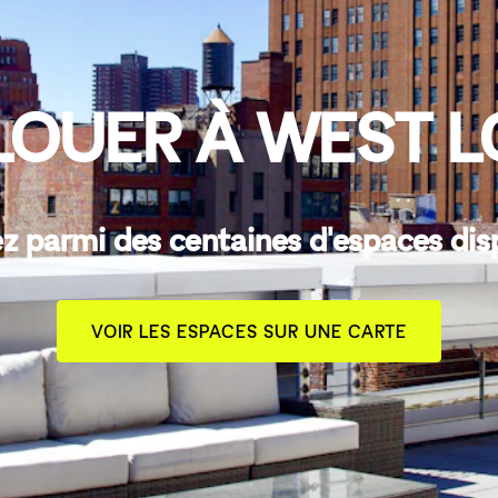
LOUER À WEST L
z parmi des centaines d'espaces dis
VOIR LES ESPACES SUR UNE CARTE