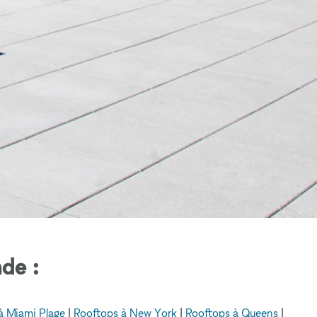
de :
à Miami Plage
|
Rooftops à New York
|
Rooftops à Queens
|