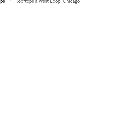
ops
Rooftops à West Loop, Chicago
EXPLORER LES
ESPACES
LEUR
Paris
E
Berlin
Stockholm
ESPACES
Londres
Copenhague
New York
LES ET
Los Angeles