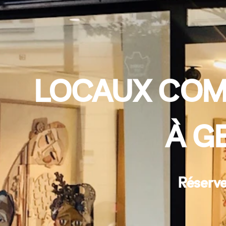
LOCAUX COMM
À G
Réserve