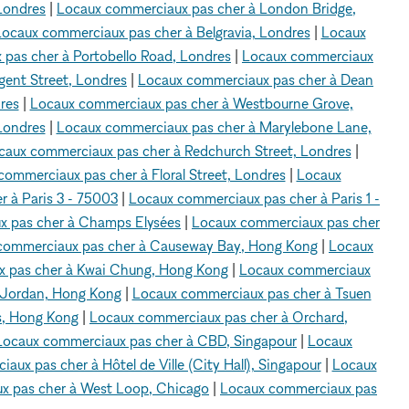
Londres
|
Locaux commerciaux pas cher à London Bridge,
ocaux commerciaux pas cher à Belgravia, Londres
|
Locaux
pas cher à Portobello Road, Londres
|
Locaux commerciaux
gent Street, Londres
|
Locaux commerciaux pas cher à Dean
res
|
Locaux commerciaux pas cher à Westbourne Grove,
Londres
|
Locaux commerciaux pas cher à Marylebone Lane,
caux commerciaux pas cher à Redchurch Street, Londres
|
commerciaux pas cher à Floral Street, Londres
|
Locaux
 à Paris 3 - 75003
|
Locaux commerciaux pas cher à Paris 1 -
x pas cher à Champs Elysées
|
Locaux commerciaux pas cher
commerciaux pas cher à Causeway Bay, Hong Kong
|
Locaux
 pas cher à Kwai Chung, Hong Kong
|
Locaux commerciaux
 Jordan, Hong Kong
|
Locaux commerciaux pas cher à Tsuen
s, Hong Kong
|
Locaux commerciaux pas cher à Orchard,
Locaux commerciaux pas cher à CBD, Singapour
|
Locaux
ux pas cher à Hôtel de Ville (City Hall), Singapour
|
Locaux
x pas cher à West Loop, Chicago
|
Locaux commerciaux pas