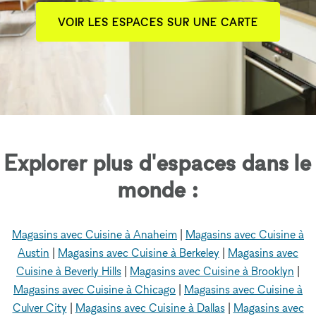
VOIR LES ESPACES SUR UNE CARTE
Explorer plus d'espaces dans le
monde :
Magasins avec Cuisine à Anaheim
|
Magasins avec Cuisine à
Austin
|
Magasins avec Cuisine à Berkeley
|
Magasins avec
Cuisine à Beverly Hills
|
Magasins avec Cuisine à Brooklyn
|
Magasins avec Cuisine à Chicago
|
Magasins avec Cuisine à
Culver City
|
Magasins avec Cuisine à Dallas
|
Magasins avec