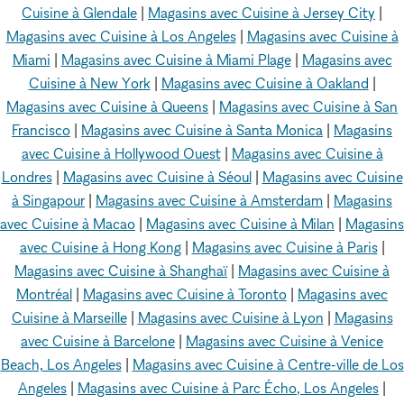
Cuisine à Glendale
|
Magasins avec Cuisine à Jersey City
|
Magasins avec Cuisine à Los Angeles
|
Magasins avec Cuisine à
Miami
|
Magasins avec Cuisine à Miami Plage
|
Magasins avec
Cuisine à New York
|
Magasins avec Cuisine à Oakland
|
Magasins avec Cuisine à Queens
|
Magasins avec Cuisine à San
Francisco
|
Magasins avec Cuisine à Santa Monica
|
Magasins
avec Cuisine à Hollywood Ouest
|
Magasins avec Cuisine à
Londres
|
Magasins avec Cuisine à Séoul
|
Magasins avec Cuisine
à Singapour
|
Magasins avec Cuisine à Amsterdam
|
Magasins
avec Cuisine à Macao
|
Magasins avec Cuisine à Milan
|
Magasins
avec Cuisine à Hong Kong
|
Magasins avec Cuisine à Paris
|
Magasins avec Cuisine à Shanghaï
|
Magasins avec Cuisine à
Montréal
|
Magasins avec Cuisine à Toronto
|
Magasins avec
Cuisine à Marseille
|
Magasins avec Cuisine à Lyon
|
Magasins
avec Cuisine à Barcelone
|
Magasins avec Cuisine à Venice
Beach, Los Angeles
|
Magasins avec Cuisine à Centre-ville de Los
Angeles
|
Magasins avec Cuisine à Parc Écho, Los Angeles
|