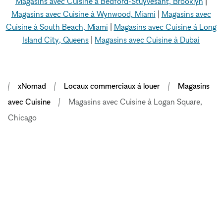
Magasins avec Cuisine à Bedford-Stuyvesant, Brooklyn
|
Magasins avec Cuisine à Wynwood, Miami
|
Magasins avec
Cuisine à South Beach, Miami
|
Magasins avec Cuisine à Long
Island City, Queens
|
Magasins avec Cuisine à Dubai
xNomad
Locaux commerciaux à louer
Magasins
avec Cuisine
Magasins avec Cuisine à Logan Square,
Chicago