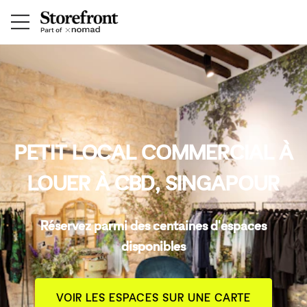
PETIT LOCAL COMMERCIAL À
LOUER À CBD, SINGAPOUR
Réservez parmi des centaines d'espaces
disponibles
VOIR LES ESPACES SUR UNE CARTE