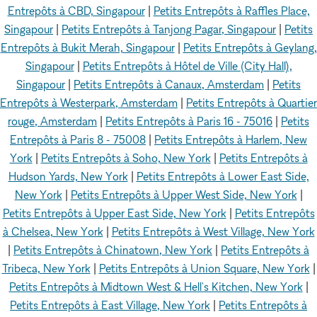
Entrepôts à CBD, Singapour
|
Petits Entrepôts à Raffles Place,
Singapour
|
Petits Entrepôts à Tanjong Pagar, Singapour
|
Petits
Entrepôts à Bukit Merah, Singapour
|
Petits Entrepôts à Geylang,
Singapour
|
Petits Entrepôts à Hôtel de Ville (City Hall),
Singapour
|
Petits Entrepôts à Canaux, Amsterdam
|
Petits
Entrepôts à Westerpark, Amsterdam
|
Petits Entrepôts à Quartier
rouge, Amsterdam
|
Petits Entrepôts à Paris 16 - 75016
|
Petits
Entrepôts à Paris 8 - 75008
|
Petits Entrepôts à Harlem, New
York
|
Petits Entrepôts à Soho, New York
|
Petits Entrepôts à
Hudson Yards, New York
|
Petits Entrepôts à Lower East Side,
New York
|
Petits Entrepôts à Upper West Side, New York
|
Petits Entrepôts à Upper East Side, New York
|
Petits Entrepôts
à Chelsea, New York
|
Petits Entrepôts à West Village, New York
|
Petits Entrepôts à Chinatown, New York
|
Petits Entrepôts à
Tribeca, New York
|
Petits Entrepôts à Union Square, New York
|
Petits Entrepôts à Midtown West & Hell's Kitchen, New York
|
Petits Entrepôts à East Village, New York
|
Petits Entrepôts à