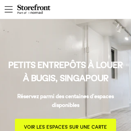
PETITS ENTREPÔTS À LOUER
À BUGIS, SINGAPOUR
Réservez parmi des centaines d'espaces
disponibles
VOIR LES ESPACES SUR UNE CARTE