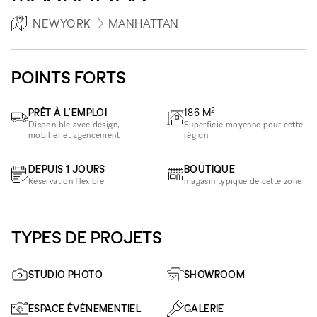
NEWYORK
MANHATTAN
POINTS FORTS
2
PRÊT À L'EMPLOI
186
M
Disponible avec design,
Superficie moyenne pour cette
mobilier et agencement
région
DEPUIS 1 JOURS
BOUTIQUE
Réservation flexible
magasin typique de cette zone
TYPES DE PROJETS
STUDIO PHOTO
SHOWROOM
ESPACE ÉVÉNEMENTIEL
GALERIE