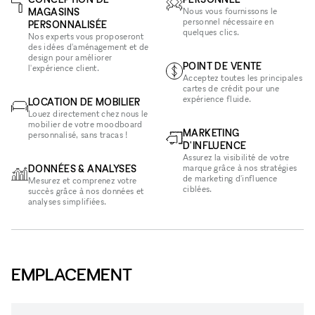
MAGASINS
Nous vous fournissons le
personnel nécessaire en
PERSONNALISÉE
quelques clics.
Nos experts vous proposeront
des idées d'aménagement et de
design pour améliorer
POINT DE VENTE
l'expérience client.
Acceptez toutes les principales
cartes de crédit pour une
expérience fluide.
LOCATION DE MOBILIER
Louez directement chez nous le
mobilier de votre moodboard
MARKETING
personnalisé, sans tracas !
D'INFLUENCE
Assurez la visibilité de votre
DONNÉES & ANALYSES
marque grâce à nos stratégies
de marketing d'influence
Mesurez et comprenez votre
ciblées.
succès grâce à nos données et
analyses simplifiées.
EMPLACEMENT