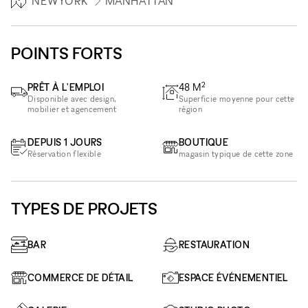
NEWYORK
MANHATTAN
POINTS FORTS
2
PRÊT À L'EMPLOI
48
M
Disponible avec design,
Superficie moyenne pour cette
mobilier et agencement
région
DEPUIS 1 JOURS
BOUTIQUE
Réservation flexible
magasin typique de cette zone
TYPES DE PROJETS
BAR
RESTAURATION
COMMERCE DE DÉTAIL
ESPACE ÉVÉNEMENTIEL