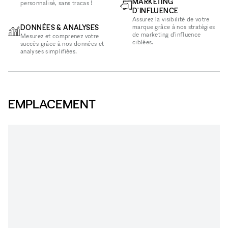
MARKETING
personnalisé, sans tracas !
D'INFLUENCE
Assurez la visibilité de votre
DONNÉES & ANALYSES
marque grâce à nos stratégies
de marketing d'influence
Mesurez et comprenez votre
ciblées.
succès grâce à nos données et
analyses simplifiées.
EMPLACEMENT