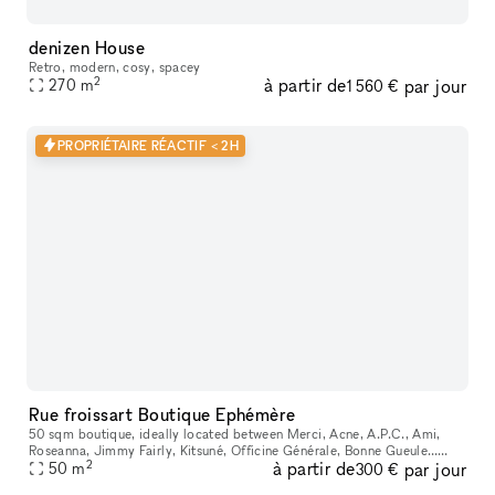
denizen House
Retro, modern, cosy, spacey
2
à partir de
par jour
270
m
1 560 €
PROPRIÉTAIRE RÉACTIF < 2H
Rue froissart Boutique Ephémère
50 sqm boutique, ideally located between Merci, Acne, A.P.C., Ami,
Roseanna, Jimmy Fairly, Kitsuné, Officine Générale, Bonne Gueule…
2
à partir de
par jour
Features a beautiful workshop-style display window and a large, w
50
m
300 €