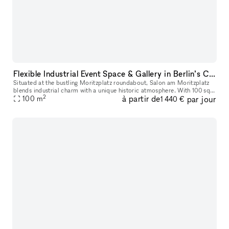
Flexible Industrial Event Space & Gallery in Berlin’s Creative Quarter: Moritzplatz, Kreuzberg
Situated at the bustling Moritzplatz roundabout, Salon am Moritzplatz
blends industrial charm with a unique historic atmosphere. With 100 sq.
2
à partir de
par jour
m. of adaptable space, expansive south-facing windows ov
100
m
1 440 €