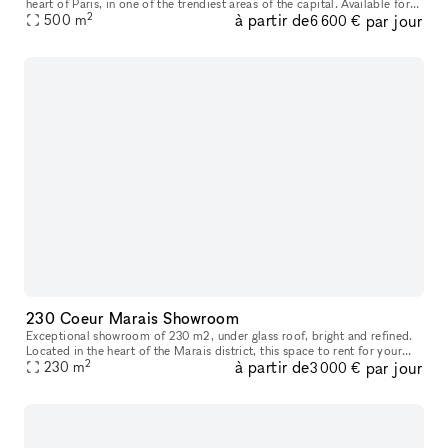
heart of Paris, in one of the trendiest areas of the capital. Available for
2
à partir de
par jour
direct or turnkey rental, this space can host your sem
500
m
6 600 €
230 Coeur Marais Showroom
Exceptional showroom of 230 m2, under glass roof, bright and refined.
Located in the heart of the Marais district, this space to rent for your
2
à partir de
par jour
professional events: press day, private sale, showroom,
230
m
3 000 €