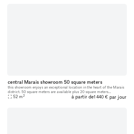
central Marais showroom 50 square meters
this showroom enjoys an exceptional location in the heart of the Marais
district. 50 square meters are available plus 20 square meters
2
à partir de
par jour
downstairs and in the back for back office or fitting room. Avai
52
m
1 440 €