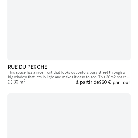
RUE DU PERCHE
This space has a nice front that looks out onto a busy street through a
big window that lets in light and makes it easy to see. This 30m2 space
2
à partir de
par jour
is in the 3rd arrondissement of Paris, right in the mid
30
m
960 €