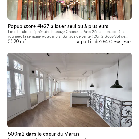
Popup store #le27 à louer seul ou à plusieurs
Loue boutique éphémère Passage Choiseul, Paris 2ème Location à la
journée, la semaine ou au mois. Surface de vente : 20m2 Sous-Sol de
2
à partir de
par jour
19m2 avec point d’eau, toilette et espace de stockage. Double e
20
m
264 €
500m2 dans le coeur du Marais