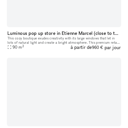
Luminous pop up store in Etienne Marcel (close to the Marais)
This cozy boutique exudes creativity with its large windows that let in
lots of natural light and create a bright atmosphere. This premium retail
2
à partir de
par jour
space is modern with contemporary interiors with whit
90
m
960 €