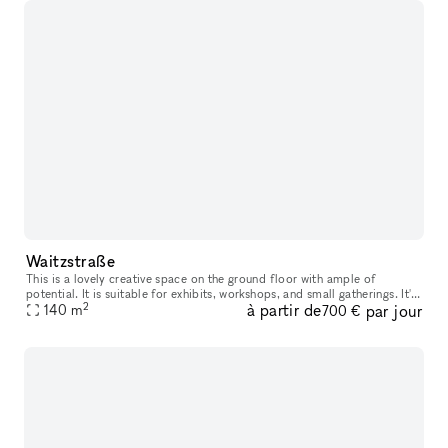
Waitzstraße
This is a lovely creative space on the ground floor with ample of
potential. It is suitable for exhibits, workshops, and small gatherings. It's
2
à partir de
par jour
ideal for a pop-up shop, product launch, display room,
140
m
700 €