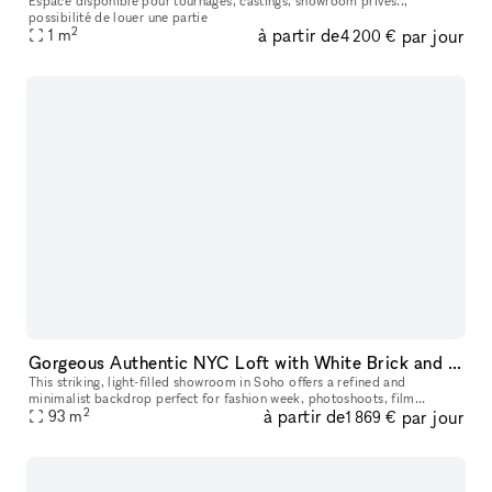
Espace disponible pour tournages, castings, showroom privés..,
possibilité de louer une partie
2
à partir de
par jour
1
m
4 200 €
Gorgeous Authentic NYC Loft with White Brick and 15' Ceilings with Vinyl DJ Console
This striking, light-filled showroom in Soho offers a refined and
minimalist backdrop perfect for fashion week, photoshoots, film
2
à partir de
par jour
productions, and creative projects. Set in a historic authentic New Y
93
m
1 869 €