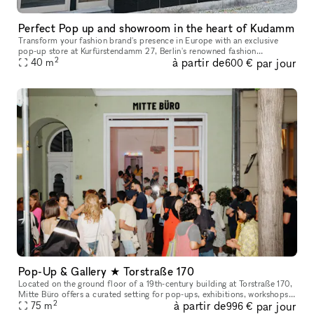
Perfect Pop up and showroom in the heart of Kudamm
Transform your fashion brand's presence in Europe with an exclusive
pop-up store at Kurfürstendamm 27, Berlin's renowned fashion
2
à partir de
par jour
40
m
boulevard. This is more than just a location; it's a statement. Situa
600 €
Pop-Up & Gallery ★ Torstraße 170
Located on the ground floor of a 19th-century building at Torstraße 170,
Mitte Büro offers a curated setting for pop-ups, exhibitions, workshops,
2
à partir de
par jour
presentations, salons, talks, shoots, and brand exper
75
m
996 €