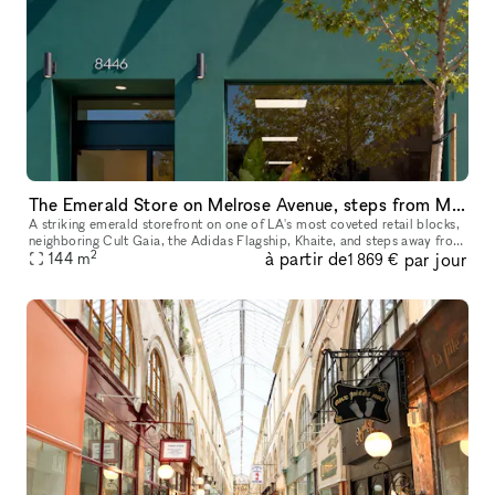
The Emerald Store on Melrose Avenue, steps from Melrose Place
A striking emerald storefront on one of LA's most coveted retail blocks,
neighboring Cult Gaia, the Adidas Flagship, Khaite, and steps away from
2
à partir de
par jour
Melrose Place. Inside, a fully finished, gallery-calib
144
m
1 869 €