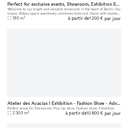
Perfect for exclusive events, Showroom, Exhibition Space, Meetings, Workshops
Welcome to our bright and versatile showroom in the heart of Berlin. Our
classic Altbau space seamlessly combines historical charm with modern
2
à partir de
par jour
functionality, featuring white walls, wooden boards, an
180
m
1 200 €
Atelier des Acacias I Exhibition - Fashion Show - Advertising - Entertainment
Perfect venue for Showroom, Pop Up store, Fashion show, Exhibition
2
à partir de
par jour
2 300
m
10 800 €