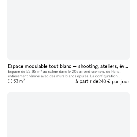
Espace modulable tout blanc — shooting, ateliers, événements privés
Espace de 52,65 m² au calme dans le 20e arrondissement de Paris,
entièrement rénové avec des murs blancs épurés. La configuration
2
à partir de
par jour
permet de libérer entièrement l'espace pour l'adapter à vos besoins :
53
m
240 €