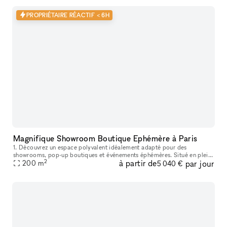
PROPRIÉTAIRE RÉACTIF < 6H
Magnifique Showroom Boutique Ephémère à Paris
1. Découvrez un espace polyvalent idéalement adapté pour des
showrooms, pop-up boutiques et événements éphémères. Situé en plein
2
à partir de
par jour
cœur de Paris, sur le boulevard Saint-Germain, à proximité de la Place
200
m
5 040 €