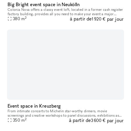
Big Bright event space in Neukölln
Colonia Nova offers a classy event loft, located in a former cash register
factory building, provides all you need to make your event a major
2
à partir de
par jour
success. The loft includes a 30 sqm custom-made bar area,
380
m
1 920 €
Event space in Kreuzberg
From intimate concerts to Michelin star-worthy dinners, movie
screenings and creative workshops to panel discussions, exhibitions as
2
à partir de
par jour
well as photo- and video productions, this space ha hosted a wide
350
m
3 600 €