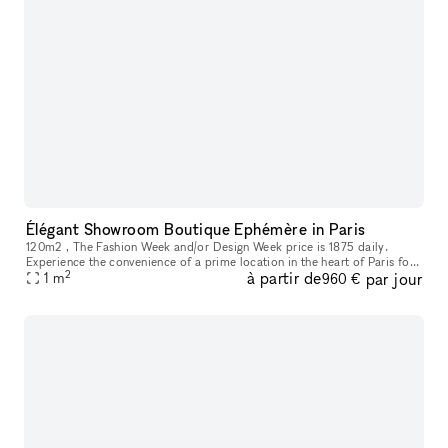
Élégant Showroom Boutique Ephémère in Paris
120m2 , The Fashion Week and/or Design Week price is 1875 daily.
Experience the convenience of a prime location in the heart of Paris for
2
à partir de
par jour
your showroom needs. This adaptable space is ideal for showca
1
m
960 €