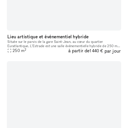
Lieu artistique et événementiel hybride
Située sur le parvis de la gare Saint-Jean, au cœur du quartier
Euratlantique, L’Estrade est une salle événementielle hybride de 250 m²,
2
à partir de
par jour
pensée pour accueillir tous types d’événements professionnels
250
m
1 440 €