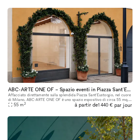
ABC-ARTE ONE OF – Spazio eventi in Piazza Sant'Eustorgio, Milano
Affacciato direttamente sulla splendida Piazza Sant'Eustorgio, nel cuore
di Milano, ABC-ARTE ONE OF è uno spazio espositivo di circa 55 mq,
2
à partir de
par jour
completamente ristrutturato di recente e curato nei minimi
55
m
1 440 €