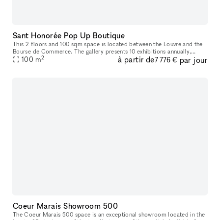
Sant Honorée Pop Up Boutique
This 2 floors and 100 sqm space is located between the Louvre and the
Bourse de Commerce. The gallery presents 10 exhibitions annually,
2
à partir de
par jour
showcasing the French contemporary art scene. Perfect as a pop
100
m
7 776 €
Coeur Marais Showroom 500
The Coeur Marais 500 space is an exceptional showroom located in the