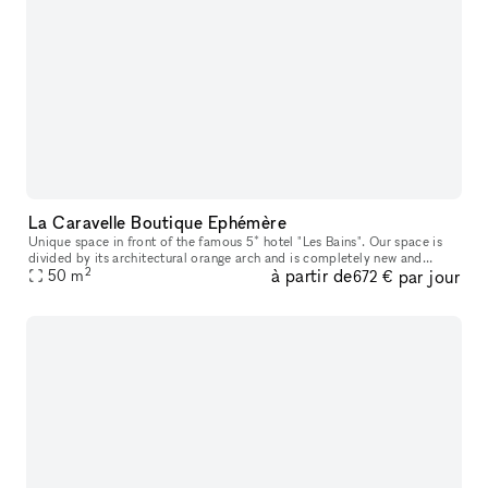
La Caravelle Boutique Ephémère
Unique space in front of the famous 5* hotel "Les Bains". Our space is
divided by its architectural orange arch and is completely new and
2
à partir de
par jour
renovated ! Ideal for popups/showroom
50
m
672 €