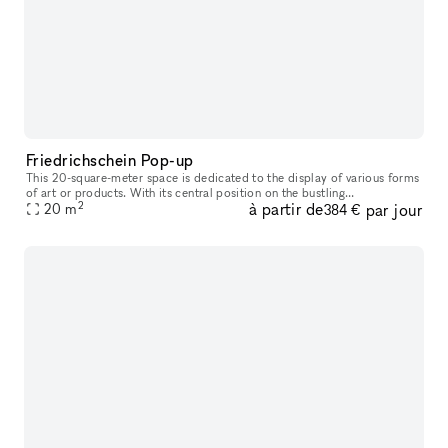
Friedrichschein Pop-up
This 20-square-meter space is dedicated to the display of various forms
of art or products. With its central position on the bustling
2
à partir de
par jour
Friedrichshain street, lined with stores, cafés, and restaurants,
20
m
384 €