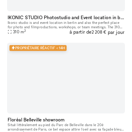
IKONIC STUDIO Photostudio and Event location in berlin
Ikonic studio is and event location in berlin and also the perfect place
for photo and filmproductions, workshops, or team meetings. The 310
2
à partir de
par jour
sqm loft of an old factory building, which can be reached
310
m
2 208 €
PROPRIÉTAIRE RÉACTIF < 14H
Floréal Belleville showroom
Situé littéralement au pied du Parc de Belleville dans le 20è
arrondissement de Paris, ce bel espace attire l'oeil avec sa façade bleue