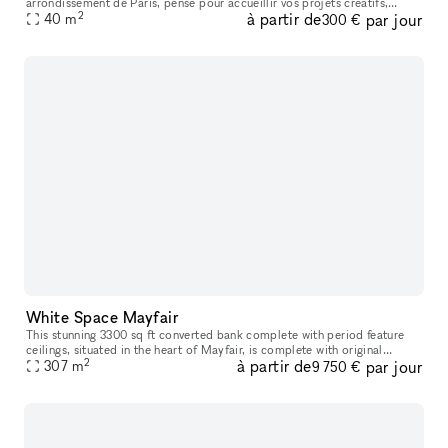
arrondissement de Paris, pensé pour accueillir vos projets créatifs,
2
à partir de
par jour
40
m
professionnels et événementiels. Avec sa décoration atypiqu
300 €
White Space Mayfair
This stunning 3300 sq ft converted bank complete with period feature
ceilings, situated in the heart of Mayfair, is complete with original
2
à partir de
par jour
ornamental ceiling features combined with industrial exposed
307
m
9 750 €