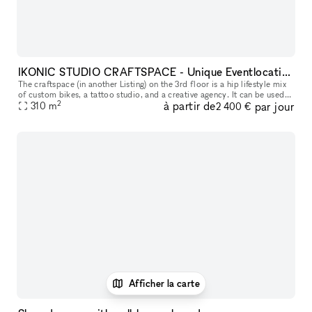
IKONIC STUDIO CRAFTSPACE - Unique Eventlocation
The craftspace (in another Listing) on the 3rd floor is a hip lifestyle mix
of custom bikes, a tattoo studio, and a creative agency. It can be used
2
à partir de
par jour
as a film studio with cool motifs or for special ev
310
m
2 400 €
Afficher la carte