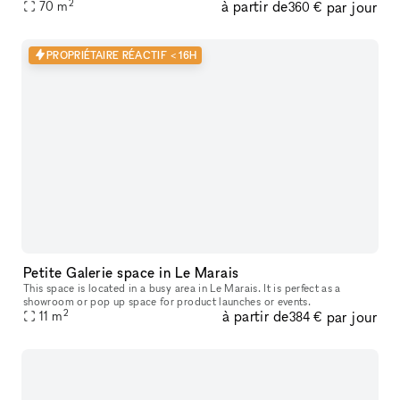
2
à partir de
par jour
70
m
turquoise. Idéal pour un pop-up store ou lancement de produit.
360 €
PROPRIÉTAIRE RÉACTIF < 16H
Petite Galerie space in Le Marais
This space is located in a busy area in Le Marais. It is perfect as a
showroom or pop up space for product launches or events.
2
à partir de
par jour
11
m
384 €