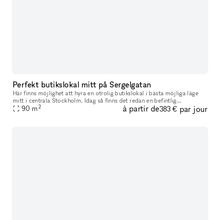
Perfekt butikslokal mitt på Sergelgatan
Här finns möjlighet att hyra en otrolig butikslokal i bästa möjliga läge
mitt i centrala Stockholm. Idag så finns det redan en befintlig
2
à partir de
par jour
sminkbutik på plats med hyllor och möbler. Lokalen är anpassad
90
m
383 €