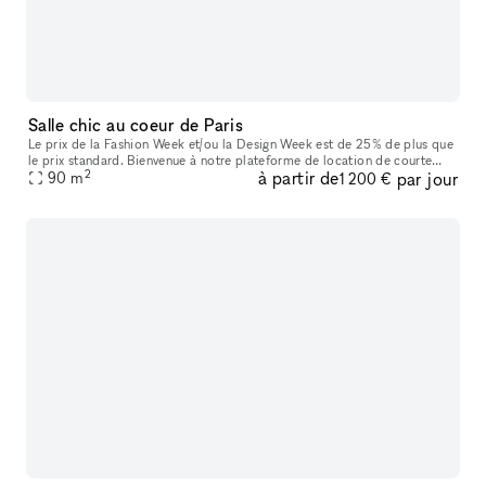
Salle chic au coeur de Paris
Le prix de la Fashion Week et/ou la Design Week est de 25% de plus que
le prix standard. Bienvenue à notre plateforme de location de courte
2
à partir de
par jour
durée pour Showrooms, Boutiques Éphémères, et Pop-up Shop
90
m
1 200 €