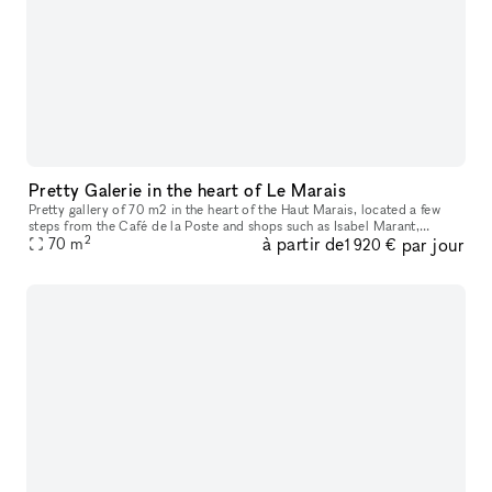
Pretty Galerie in the heart of Le Marais
Pretty gallery of 70 m2 in the heart of the Haut Marais, located a few
steps from the Café de la Poste and shops such as Isabel Marant,
2
à partir de
par jour
Jérôme Dreyfuss or Comme des Garçons. Large window on the stree
70
m
1 920 €