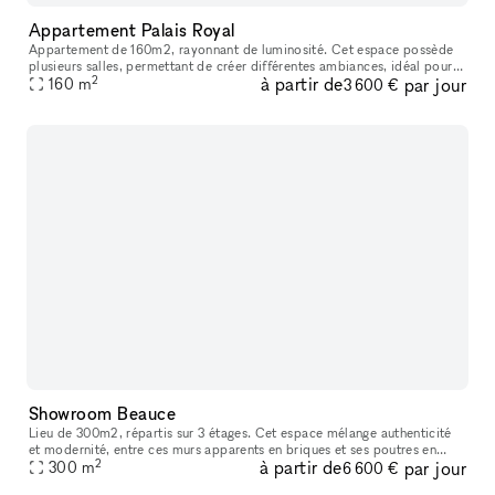
Appartement Palais Royal
Appartement de 160m2, rayonnant de luminosité. Cet espace possède
plusieurs salles, permettant de créer différentes ambiances, idéal pour
2
à partir de
par jour
un showroom. Emplacement animé proche du musée du Louvre, du
160
m
3 600 €
Showroom Beauce
Lieu de 300m2, répartis sur 3 étages. Cet espace mélange authenticité
et modernité, entre ces murs apparents en briques et ses poutres en
2
à partir de
par jour
métal visibles. Une grande verrière est présente et permettan
300
m
6 600 €