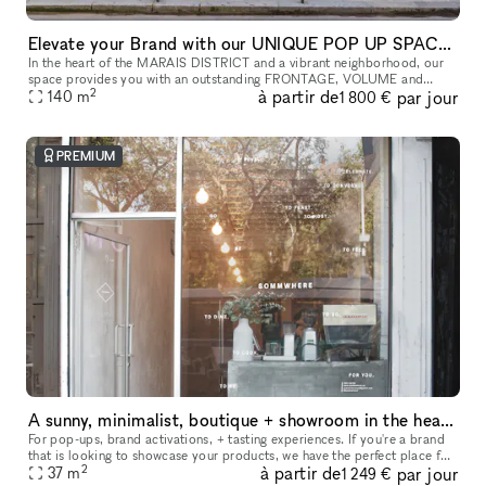
Elevate your Brand with our UNIQUE POP UP SPACE in PARIS Marais
In the heart of the MARAIS DISTRICT and a vibrant neighborhood, our
space provides you with an outstanding FRONTAGE, VOLUME and
2
à partir de
par jour
140
m
ARCHITECTURE. The location is very interesting as it is on a real sho
1 800 €
PREMIUM
A sunny, minimalist, boutique + showroom in the heart of the Lower East Side, Manhattan
For pop-ups, brand activations, + tasting experiences. If you're a brand
that is looking to showcase your products, we have the perfect place for
2
à partir de
par jour
you. Our sustainably designed 'pop up space' is ide
37
m
1 249 €