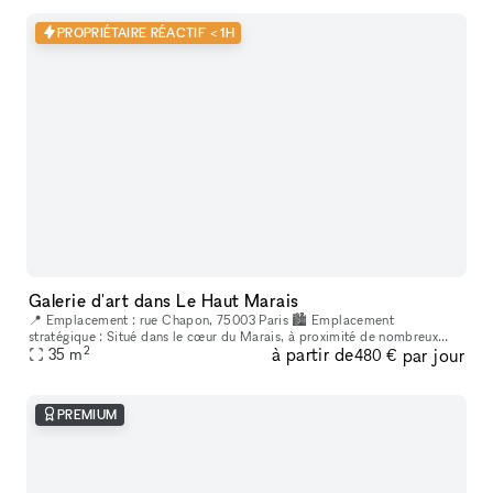
PROPRIÉTAIRE RÉACTIF < 1H
Galerie d'art dans Le Haut Marais
📍 Emplacement : rue Chapon, 75003 Paris 🏙 Emplacement
stratégique : Situé dans le cœur du Marais, à proximité de nombreux
2
à partir de
par jour
lieux culturels et artistiques. Un espace créatif indépendant, situé au
35
m
480 €
cœur
PREMIUM