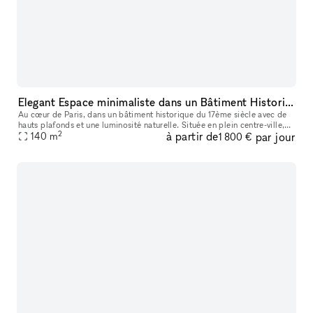
Elegant Espace minimaliste dans un Bâtiment Historique, Palais-Royal/ Louvre
Au cœur de Paris, dans un bâtiment historique du 17ème siècle avec de
hauts plafonds et une luminosité naturelle. Située en plein centre-ville,
2
à partir de
par jour
ce lieu est parfait pour des événements éphémères ou de
140
m
1 800 €