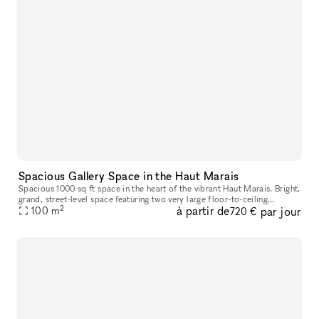
Spacious Gallery Space in the Haut Marais
Spacious 1000 sq ft space in the heart of the vibrant Haut Marais. Bright,
grand, street-level space featuring two very large floor-to-ceiling
2
à partir de
par jour
windows that open directly onto the street, offering str
100
m
720 €