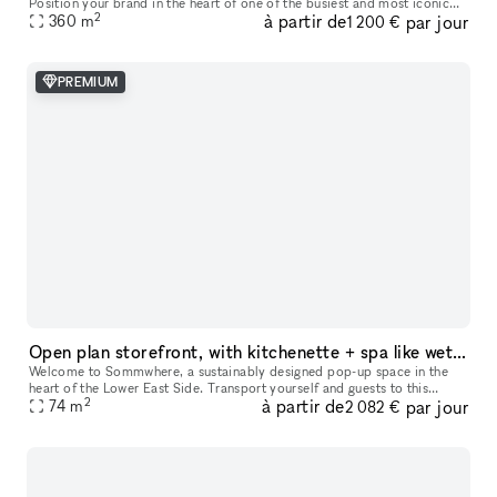
Position your brand in the heart of one of the busiest and most iconic
2
à partir de
par jour
360
m
locations on Paris’s Left Bank. This retail space enjoys a prime loc
1 200 €
PREMIUM
Open plan storefront, with kitchenette + spa like wetroom. A unique NY showroom.
Welcome to Sommwhere, a sustainably designed pop-up space in the
heart of the Lower East Side. Transport yourself and guests to this
2
à partir de
par jour
stylish, minimalist space conveniently located on Ludlow between H
74
m
2 082 €