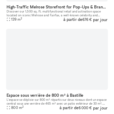
High-Traffic Melrose Storefront for Pop-Ups & Brand Activations
Discover our 1,500 sq. ft. multifunctional retail and activation space
located on iconic Melrose and Fairfax, a well-known celebrity and
2
à partir de
par jour
139
m
cultural hotspot in Los Angeles. Surrounded by luxury brands
676 €
Espace sous verrière de 800 m² à Bastille
L'espace se déploie sur 800 m² répartis sur deux niveaux dont un espace
central sous une verrière de 465 m² avec un patio extérieur de 30 m².
2
à partir de
par jour
Vous trouverez en pièce jointe une présentation détaillée
800
m
6 000 €