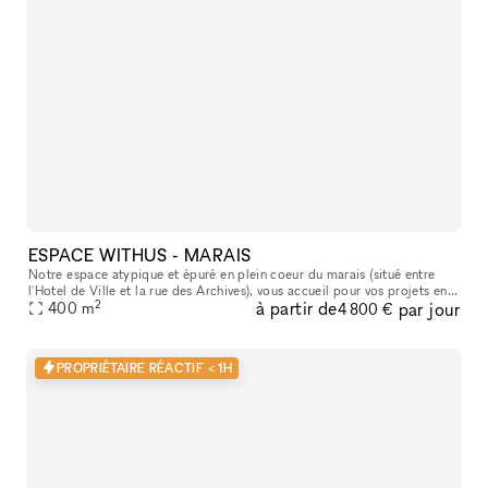
ESPACE WITHUS - MARAIS
Notre espace atypique et épuré en plein coeur du marais (situé entre
l'Hotel de Ville et la rue des Archives), vous accueil pour vos projets en
2
à partir de
par jour
tout genre : Shooting/tournage , défilé , showroom , pr
400
m
4 800 €
PROPRIÉTAIRE RÉACTIF < 1H