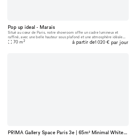
Pop up ideal - Marais
Situé au cœur de Paris, notre showroom offre un cadre lumineux et
raffiné, avec une belle hauteur sous plafond et une atmosphère idéale
2
à partir de
par jour
pour accueillir des marques, des collections et des événements
70
m
1 020 €
PRIMA Gallery Space Paris 3e | 65m² Minimal White Cube in Haut-Marais