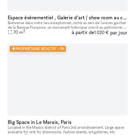
Espace événementiel , Galerie d’art / show room au cœur de Paris
Bienvenue dans notre lieu exceptionnel, niché au sein de l'ancien guichet
de la Banque Française, un monument historique inscrit au patrimoine.
2
à partir de
par jour
Cet espace polyvalent offre une variété d'options pour
70
m
1 020 €
PROPRIÉTAIRE RÉACTIF < 1H
Big Space in Le Marais, Paris
Located in the Marais district of Paris 3rd arrondissement. Large space
available for rent for showrooms, fashion events, art galleries, etc.