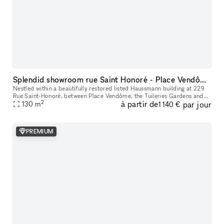
Splendid showroom rue Saint Honoré - Place Vendôme, in the heart of Paris fashion & culture district.
Nestled within a beautifully restored listed Haussmann building at 229
Rue Saint-Honoré, between Place Vendôme, the Tuileries Gardens and
2
à partir de
par jour
the Louvre, 229LAB offers one of Paris' most prestigious addr
130
m
1 140 €
PREMIUM