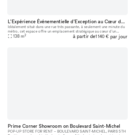
L’Expérience Événementielle d’Exception au Cœur de Bastille
Idéalement situé dans une rue très passante, à seulement une minute du
métro, cet espace offre un emplacement stratégique au cœur d’un
2
à partir de
par jour
138
m
quartier dynamique et recherché. La boutique de 90 m² bénéficie
1 140 €
Prime Corner Showroom on Boulevard Saint-Michel
POP-UP STORE FOR RENT – BOULEVARD SAINT-MICHEL, PARIS 5TH