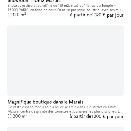
Showroom 110m2 Marais
Showroom discret et raffiné de 116 m2, situé au 147 rue du Temple –
75003 PARIS, en fond de cour. Dans un pur style industriel avec ses murs
2
à partir de
par jour
blancs et son sol en béton, il bénéficie d’une lumière du
120
m
1 320 €
Magnifique boutique dans le Marais
Ce vaste espace modulable à louer se situe dans le quartier du Haut
Marais, centre de gravité des touristes et parisiens les plus branchés. Les
2
à partir de
par jour
boutiques y sont pointues, les bars et restaurants, con
200
m
1 200 €