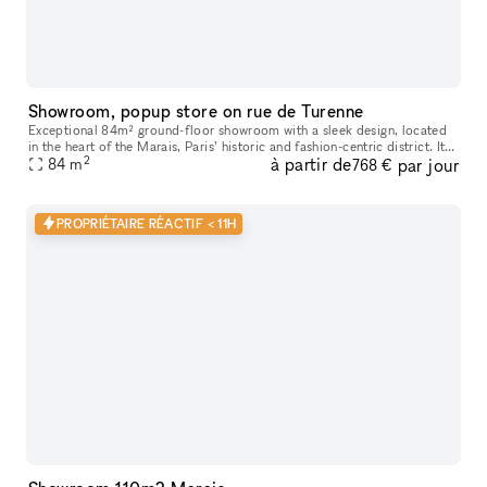
Showroom, popup store on rue de Turenne
Exceptional 84m² ground-floor showroom with a sleek design, located
in the heart of the Marais, Paris’ historic and fashion-centric district. Its
2
à partir de
par jour
prime location and flexible layout make it ideal for
84
m
768 €
PROPRIÉTAIRE RÉACTIF < 11H