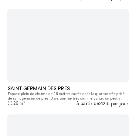
SAINT GERMAIN DES PRES
Espace plein de charme de 26 mètres carrés dans le quartier très prisé
de saint germain de prés. Dans une rue très commerçante, on peut y
2
à partir de
par jour
apercevoir le carré saint germain, idéal pour y accueillir sa
26
m
312 €