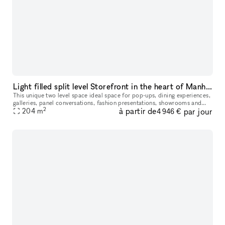
Light filled split level Storefront in the heart of Manhattan (with high ceilings and multiple rooms)
This unique two level space ideal space for pop-ups, dining experiences,
galleries, panel conversations, fashion presentations, showrooms and
2
à partir de
par jour
204
more. With a total ceiling height of 26' the two story s
m
4 946 €