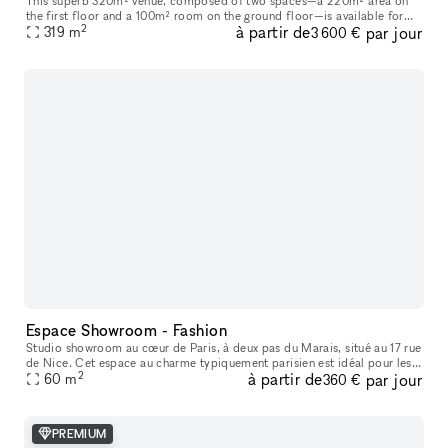
This superb 320m² venue, composed of two spaces—a 220m² area on
the first floor and a 100m² room on the ground floor—is available for
2
à partir de
par jour
short-term rental to host your Showrooms, Pop-Up Stores, Temporar
319
m
3 600 €
Espace Showroom - Fashion
Studio showroom au cœur de Paris, à deux pas du Marais, situé au 17 rue
de Nice. Cet espace au charme typiquement parisien est idéal pour les
2
à partir de
par jour
showrooms, présentations de collections, pop-ups et événe
60
m
360 €
PREMIUM