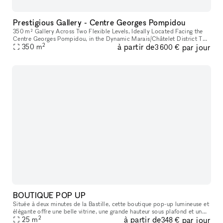
Prestigious Gallery - Centre Georges Pompidou
350 m² Gallery Across Two Flexible Levels, Ideally Located Facing the
Centre Georges Pompidou, in the Dynamic Marais/Châtelet District This
2
à partir de
par jour
exceptional space offers a modern, versatile environment,
350
m
3 600 €
BOUTIQUE POP UP
Située à deux minutes de la Bastille, cette boutique pop-up lumineuse et
élégante offre une belle vitrine, une grande hauteur sous plafond et un
2
à partir de
par jour
agencement idéal pour tous vos projets : showroom, exp
25
m
348 €