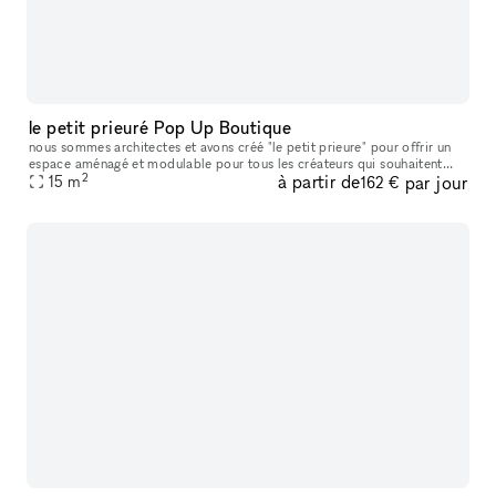
le petit prieuré Pop Up Boutique
nous sommes architectes et avons créé "le petit prieure" pour offrir un
espace aménagé et modulable pour tous les créateurs qui souhaitent
2
à partir de
par jour
présenter leur travaux ( designers, artistes, céramistes, ph
15
m
162 €