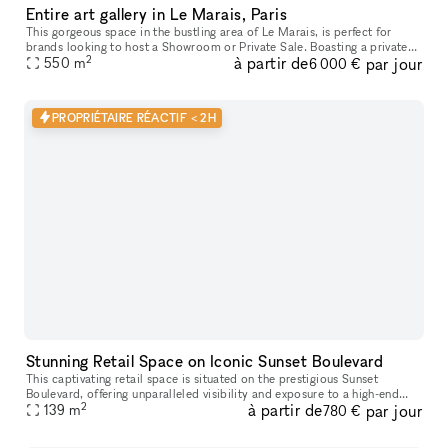
Entire art gallery in Le Marais, Paris
This gorgeous space in the bustling area of Le Marais, is perfect for
brands looking to host a Showroom or Private Sale. Boasting a private
2
à partir de
par jour
entrance that creates a well-lit ambiance. With a trendy m
550
m
6 000 €
PROPRIÉTAIRE RÉACTIF < 2H
Stunning Retail Space on Iconic Sunset Boulevard
This captivating retail space is situated on the prestigious Sunset
Boulevard, offering unparalleled visibility and exposure to a high-end
2
à partir de
par jour
139
m
clientele. Recently Renovated & Designed for Impact: Moder
780 €