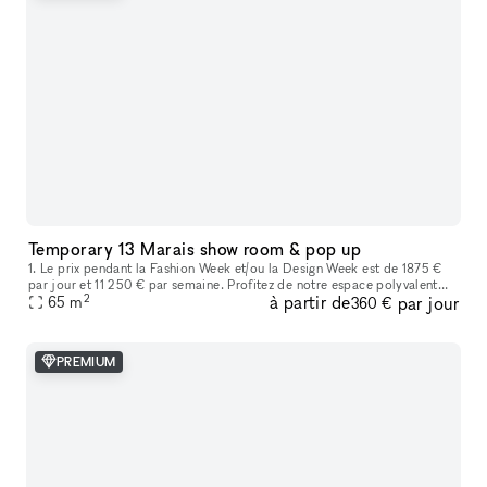
Temporary 13 Marais show room & pop up
1. Le prix pendant la Fashion Week et/ou la Design Week est de 1875 €
par jour et 11 250 € par semaine. Profitez de notre espace polyvalent
2
à partir de
par jour
idéal pour les showrooms de mode, les produits de luxe, les
65
m
360 €
PREMIUM