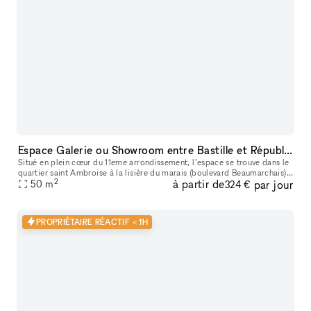
Espace Galerie ou Showroom entre Bastille et République
Situé en plein cœur du 11eme arrondissement, l’espace se trouve dans le
quartier saint Ambroise à la lisière du marais (boulevard Beaumarchais)
2
à partir de
par jour
et du quartier Rue saint Maur (espace des lumières et s
50
m
324 €
PROPRIÉTAIRE RÉACTIF < 1H