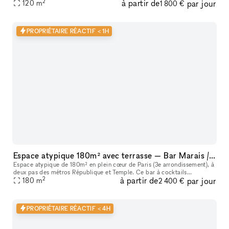
2
à partir de
par jour
120
m
1 800 €
PROPRIÉTAIRE RÉACTIF < 1H
Espace atypique 180m² avec terrasse — Bar Marais / République — Showroom, shooting, pop-up restaurant, défilé
Espace atypique de 180m² en plein cœur de Paris (3e arrondissement), à
deux pas des métros République et Temple. Ce bar à cocktails
2
à partir de
par jour
centenaire fondé en 1923 offre un cadre unique et scénographiable p
180
m
2 400 €
PROPRIÉTAIRE RÉACTIF < 4H