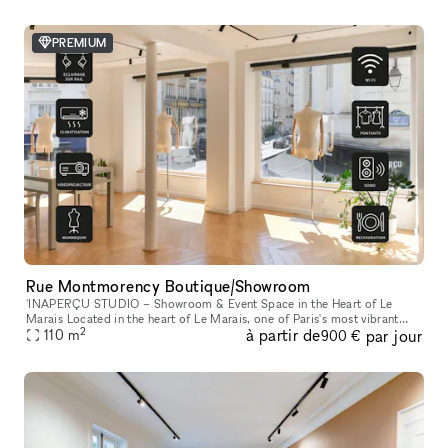
PREMIUM
Rue Montmorency Boutique/Showroom
'INAPERÇU STUDIO – Showroom & Event Space in the Heart of Le
Marais Located in the heart of Le Marais, one of Paris's most vibrant
2
à partir de
par jour
and sought-after neighborhoods, L'INAPERÇU STUDIO is a versatile ve
110
m
900 €