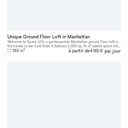
Unique Ground Floor Loft in Manhattan
Welcome to Space LES, a quintessential Manhattan ground floor loft in
the trendy Lower East Side! It features 2,000 sq. ft. of usable space with
2
à partir de
par jour
a comfortable capacity of 125 people, 11 ft ceiling, a
186
m
4 165 €