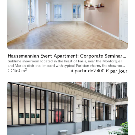
Haussmannian Event Apartment: Corporate Seminars, Conferences, Showrooms...
Sublime showroom located in the heart of Paris, near the Montorgueil
and Marais districts. Imbued with typical Parisian charm, the showroom
2
à partir de
par jour
offers an incomparable showcase. You can rent it to highlig
150
m
2 400 €