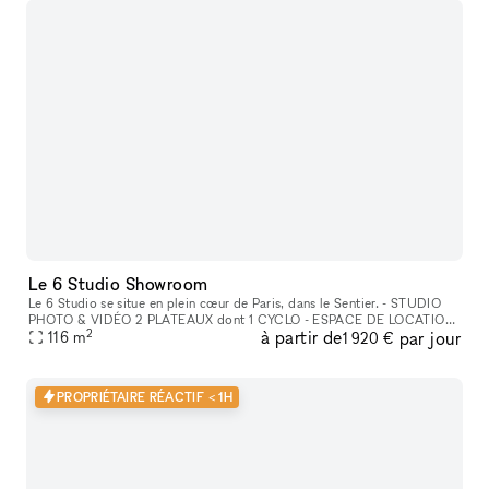
Le 6 Studio Showroom
Le 6 Studio se situe en plein cœur de Paris, dans le Sentier. - STUDIO
PHOTO & VIDÉO 2 PLATEAUX dont 1 CYCLO - ESPACE DE LOCATION
2
à partir de
par jour
POUR SHOWROOMS / EXPOSITIONS / CASTINGS
116
m
1 920 €
PROPRIÉTAIRE RÉACTIF < 1H