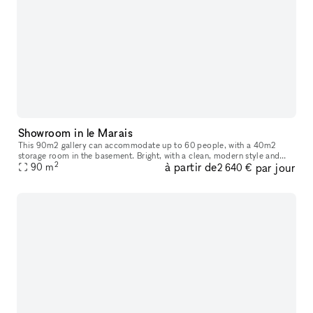
Showroom in le Marais
This 90m2 gallery can accommodate up to 60 people, with a 40m2
storage room in the basement. Bright, with a clean, modern style and
2
à partir de
par jour
ample hanging space, this gallery is ideal for art exhibitions, sh
90
m
2 640 €