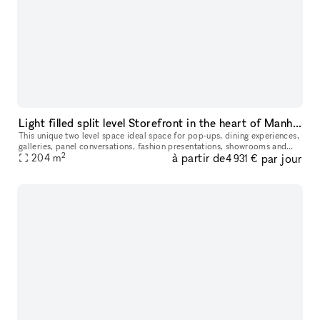
Light filled split level Storefront in the heart of Manhattan (with high ceilings and multiple rooms)
This unique two level space ideal space for pop-ups, dining experiences,
galleries, panel conversations, fashion presentations, showrooms and
2
à partir de
par jour
204
more. With a total ceiling height of 26' the two story s
m
4 931 €