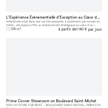
L’Expérience Événementielle d’Exception au Cœur de Bastille
Idéalement situé dans une rue très passante, à seulement une minute du
métro, cet espace offre un emplacement stratégique au cœur d’un
2
à partir de
par jour
138
m
quartier dynamique et recherché. La boutique de 90 m² bénéficie
1 140 €
Prime Corner Showroom on Boulevard Saint-Michel
POP-UP STORE FOR RENT – BOULEVARD SAINT-MICHEL, PARIS 5TH