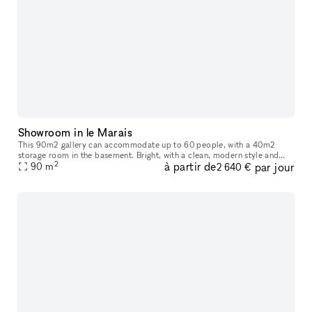
Showroom in le Marais
This 90m2 gallery can accommodate up to 60 people, with a 40m2
storage room in the basement. Bright, with a clean, modern style and
2
à partir de
par jour
ample hanging space, this gallery is ideal for art exhibitions, sh
90
m
2 640 €