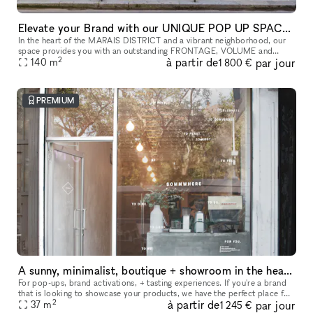
Elevate your Brand with our UNIQUE POP UP SPACE in PARIS Marais
In the heart of the MARAIS DISTRICT and a vibrant neighborhood, our
space provides you with an outstanding FRONTAGE, VOLUME and
2
à partir de
par jour
140
m
ARCHITECTURE. The location is very interesting as it is on a real sho
1 800 €
PREMIUM
A sunny, minimalist, boutique + showroom in the heart of the Lower East Side, Manhattan
For pop-ups, brand activations, + tasting experiences. If you're a brand
that is looking to showcase your products, we have the perfect place for
2
à partir de
par jour
you. Our sustainably designed 'pop up space' is ide
37
m
1 245 €