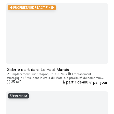
PROPRIÉTAIRE RÉACTIF < 1H
Galerie d'art dans Le Haut Marais
📍 Emplacement : rue Chapon, 75003 Paris 🏙 Emplacement
stratégique : Situé dans le cœur du Marais, à proximité de nombreux
2
à partir de
par jour
lieux culturels et artistiques. Un espace créatif indépendant, situé au
35
m
480 €
cœur
PREMIUM