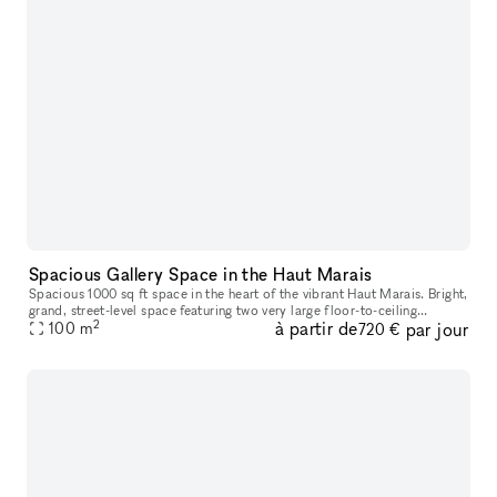
Spacious Gallery Space in the Haut Marais
Spacious 1000 sq ft space in the heart of the vibrant Haut Marais. Bright,
grand, street-level space featuring two very large floor-to-ceiling
2
à partir de
par jour
windows that open directly onto the street, offering str
100
m
720 €