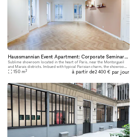
Haussmannian Event Apartment: Corporate Seminars, Conferences, Showrooms...
Sublime showroom located in the heart of Paris, near the Montorgueil
and Marais districts. Imbued with typical Parisian charm, the showroom
2
à partir de
par jour
offers an incomparable showcase. You can rent it to highlig
150
m
2 400 €