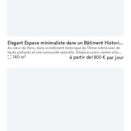
Elegant Espace minimaliste dans un Bâtiment Historique, Palais-Royal/ Louvre
Au cœur de Paris, dans un bâtiment historique du 17ème siècle avec de
hauts plafonds et une luminosité naturelle. Située en plein centre-ville,
2
à partir de
par jour
ce lieu est parfait pour des événements éphémères ou de
140
m
1 800 €