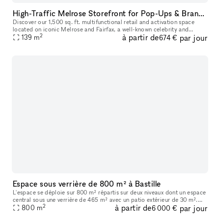
High-Traffic Melrose Storefront for Pop-Ups & Brand Activations
Discover our 1,500 sq. ft. multifunctional retail and activation space
located on iconic Melrose and Fairfax, a well-known celebrity and
2
à partir de
par jour
139
m
cultural hotspot in Los Angeles. Surrounded by luxury brands
674 €
Espace sous verrière de 800 m² à Bastille
L'espace se déploie sur 800 m² répartis sur deux niveaux dont un espace
central sous une verrière de 465 m² avec un patio extérieur de 30 m².
2
à partir de
par jour
Vous trouverez en pièce jointe une présentation détaillée
800
m
6 000 €