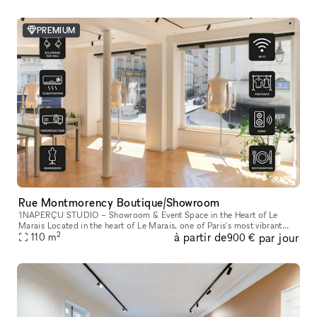
PREMIUM
Rue Montmorency Boutique/Showroom
'INAPERÇU STUDIO – Showroom & Event Space in the Heart of Le
Marais Located in the heart of Le Marais, one of Paris's most vibrant
2
à partir de
par jour
and sought-after neighborhoods, L'INAPERÇU STUDIO is a versatile ve
110
m
900 €