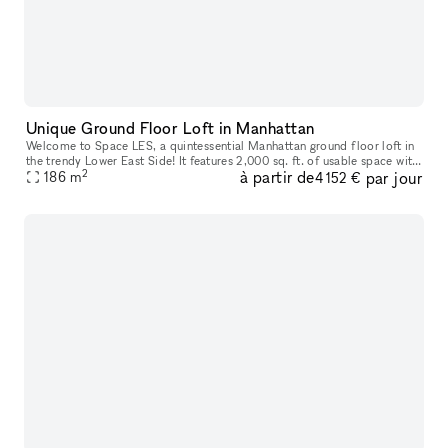
Unique Ground Floor Loft in Manhattan
Welcome to Space LES, a quintessential Manhattan ground floor loft in
the trendy Lower East Side! It features 2,000 sq. ft. of usable space with
2
à partir de
par jour
a comfortable capacity of 125 people, 11 ft ceiling, a
186
m
4 152 €