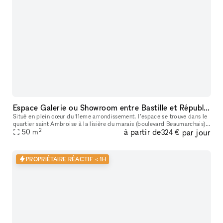
Espace Galerie ou Showroom entre Bastille et République
Situé en plein cœur du 11eme arrondissement, l’espace se trouve dans le
quartier saint Ambroise à la lisière du marais (boulevard Beaumarchais)
2
à partir de
par jour
et du quartier Rue saint Maur (espace des lumières et s
50
m
324 €
PROPRIÉTAIRE RÉACTIF < 1H