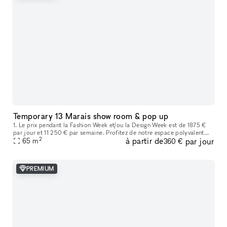
Temporary 13 Marais show room & pop up
1. Le prix pendant la Fashion Week et/ou la Design Week est de 1875 €
par jour et 11 250 € par semaine. Profitez de notre espace polyvalent
2
à partir de
par jour
idéal pour les showrooms de mode, les produits de luxe, les
65
m
360 €
PREMIUM