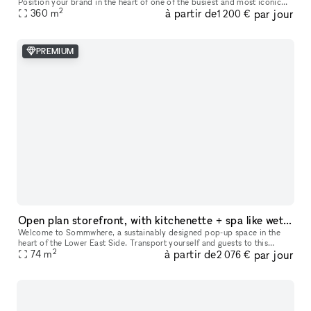
Position your brand in the heart of one of the busiest and most iconic
2
à partir de
par jour
360
m
locations on Paris’s Left Bank. This retail space enjoys a prime loc
1 200 €
PREMIUM
Open plan storefront, with kitchenette + spa like wetroom. A unique NY showroom.
Welcome to Sommwhere, a sustainably designed pop-up space in the
heart of the Lower East Side. Transport yourself and guests to this
2
à partir de
par jour
stylish, minimalist space conveniently located on Ludlow between H
74
m
2 076 €