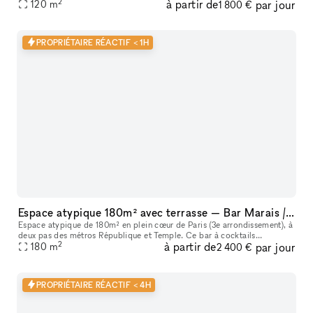
2
à partir de
par jour
120
m
1 800 €
PROPRIÉTAIRE RÉACTIF < 1H
Espace atypique 180m² avec terrasse — Bar Marais / République — Showroom, shooting, pop-up restaurant, défilé
Espace atypique de 180m² en plein cœur de Paris (3e arrondissement), à
deux pas des métros République et Temple. Ce bar à cocktails
2
à partir de
par jour
centenaire fondé en 1923 offre un cadre unique et scénographiable p
180
m
2 400 €
PROPRIÉTAIRE RÉACTIF < 4H