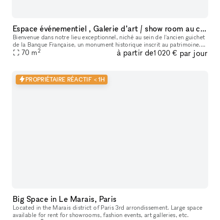
Espace événementiel , Galerie d’art / show room au cœur de Paris
Bienvenue dans notre lieu exceptionnel, niché au sein de l'ancien guichet
de la Banque Française, un monument historique inscrit au patrimoine.
2
à partir de
par jour
Cet espace polyvalent offre une variété d'options pour
70
m
1 020 €
PROPRIÉTAIRE RÉACTIF < 1H
Big Space in Le Marais, Paris
Located in the Marais district of Paris 3rd arrondissement. Large space
available for rent for showrooms, fashion events, art galleries, etc.