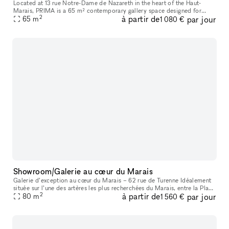
Located at 13 rue Notre-Dame de Nazareth in the heart of the Haut-
Marais, PRIMA is a 65 m² contemporary gallery space designed for
2
à partir de
par jour
exhibitions, pop-ups, showrooms, fashion presentations, castings, ev
65
m
1 080 €
Showroom/Galerie au cœur du Marais
Galerie d’exception au cœur du Marais – 62 rue de Turenne Idéalement
située sur l’une des artères les plus recherchées du Marais, entre la Place
2
à partir de
par jour
des Vosges et la rue de Bretagne, la galerie bénéficie
80
m
1 560 €