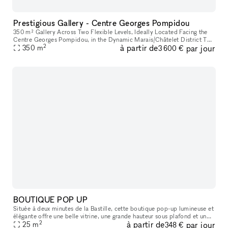
Prestigious Gallery - Centre Georges Pompidou
350 m² Gallery Across Two Flexible Levels, Ideally Located Facing the
Centre Georges Pompidou, in the Dynamic Marais/Châtelet District This
2
à partir de
par jour
exceptional space offers a modern, versatile environment,
350
m
3 600 €
BOUTIQUE POP UP
Située à deux minutes de la Bastille, cette boutique pop-up lumineuse et
élégante offre une belle vitrine, une grande hauteur sous plafond et un
2
à partir de
par jour
agencement idéal pour tous vos projets : showroom, exp
25
m
348 €