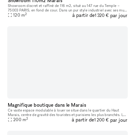
Showroom 110m2 Marais
Showroom discret et raffiné de 116 m2, situé au 147 rue du Temple –
75003 PARIS, en fond de cour. Dans un pur style industriel avec ses murs
2
à partir de
par jour
blancs et son sol en béton, il bénéficie d’une lumière du
120
m
1 320 €
Magnifique boutique dans le Marais
Ce vaste espace modulable à louer se situe dans le quartier du Haut
Marais, centre de gravité des touristes et parisiens les plus branchés. Les
2
à partir de
par jour
boutiques y sont pointues, les bars et restaurants, con
200
m
1 200 €