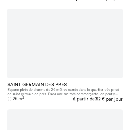
SAINT GERMAIN DES PRES
Espace plein de charme de 26 mètres carrés dans le quartier très prisé
de saint germain de prés. Dans une rue très commerçante, on peut y
2
à partir de
par jour
apercevoir le carré saint germain, idéal pour y accueillir sa
26
m
312 €