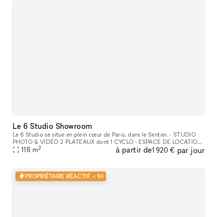
Le 6 Studio Showroom
Le 6 Studio se situe en plein cœur de Paris, dans le Sentier. - STUDIO
PHOTO & VIDÉO 2 PLATEAUX dont 1 CYCLO - ESPACE DE LOCATION
2
à partir de
par jour
POUR SHOWROOMS / EXPOSITIONS / CASTINGS
116
m
1 920 €
PROPRIÉTAIRE RÉACTIF < 1H