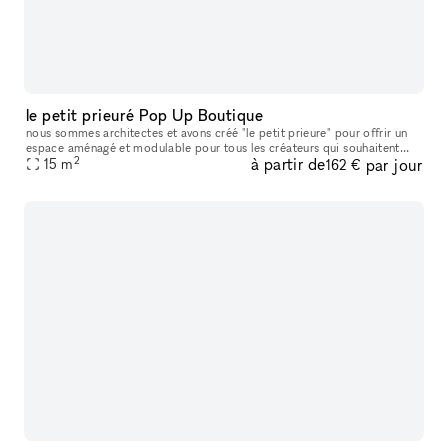
le petit prieuré Pop Up Boutique
nous sommes architectes et avons créé "le petit prieure" pour offrir un
espace aménagé et modulable pour tous les créateurs qui souhaitent
2
à partir de
par jour
présenter leur travaux ( designers, artistes, céramistes, ph
15
m
162 €