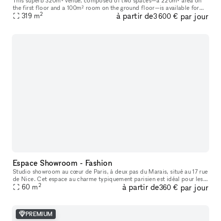
This superb 320m² venue, composed of two spaces—a 220m² area on
the first floor and a 100m² room on the ground floor—is available for
2
à partir de
par jour
short-term rental to host your Showrooms, Pop-Up Stores, Temporar
319
m
3 600 €
Espace Showroom - Fashion
Studio showroom au cœur de Paris, à deux pas du Marais, situé au 17 rue
de Nice. Cet espace au charme typiquement parisien est idéal pour les
2
à partir de
par jour
showrooms, présentations de collections, pop-ups et événe
60
m
360 €
PREMIUM