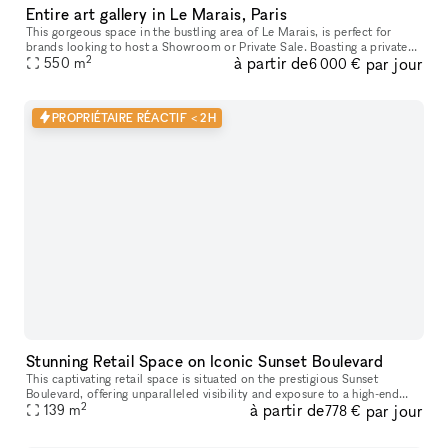
Entire art gallery in Le Marais, Paris
This gorgeous space in the bustling area of Le Marais, is perfect for
brands looking to host a Showroom or Private Sale. Boasting a private
2
à partir de
par jour
entrance that creates a well-lit ambiance. With a trendy m
550
m
6 000 €
PROPRIÉTAIRE RÉACTIF < 2H
Stunning Retail Space on Iconic Sunset Boulevard
This captivating retail space is situated on the prestigious Sunset
Boulevard, offering unparalleled visibility and exposure to a high-end
2
à partir de
par jour
139
m
clientele. Recently Renovated & Designed for Impact: Moder
778 €