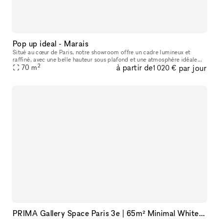
Pop up ideal - Marais
Situé au cœur de Paris, notre showroom offre un cadre lumineux et
raffiné, avec une belle hauteur sous plafond et une atmosphère idéale
2
à partir de
par jour
pour accueillir des marques, des collections et des événements
70
m
1 020 €
PRIMA Gallery Space Paris 3e | 65m² Minimal White Cube in Haut-Marais