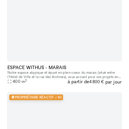
ESPACE WITHUS - MARAIS
Notre espace atypique et épuré en plein coeur du marais (situé entre
l'Hotel de Ville et la rue des Archives), vous accueil pour vos projets en
2
à partir de
par jour
tout genre : Shooting/tournage , défilé , showroom , pr
400
m
4 800 €
PROPRIÉTAIRE RÉACTIF < 1H