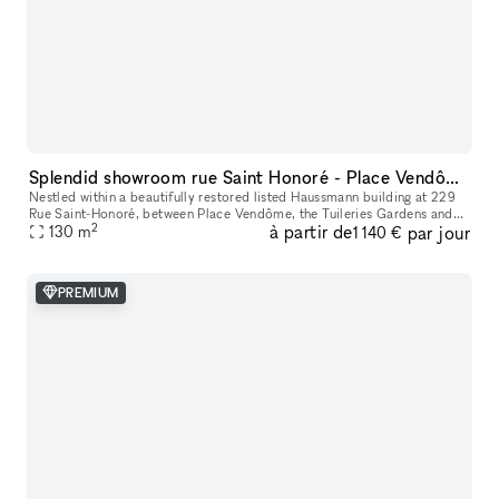
Splendid showroom rue Saint Honoré - Place Vendôme, in the heart of Paris fashion & culture district.
Nestled within a beautifully restored listed Haussmann building at 229
Rue Saint-Honoré, between Place Vendôme, the Tuileries Gardens and
2
à partir de
par jour
the Louvre, 229LAB offers one of Paris' most prestigious addr
130
m
1 140 €
PREMIUM