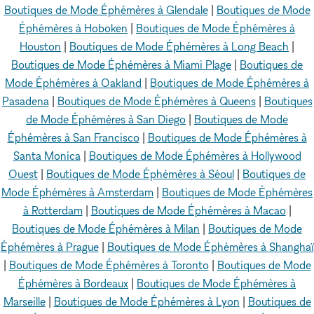
Boutiques de Mode Éphémères à Glendale
|
Boutiques de Mode
Éphémères à Hoboken
|
Boutiques de Mode Éphémères à
Houston
|
Boutiques de Mode Éphémères à Long Beach
|
Boutiques de Mode Éphémères à Miami Plage
|
Boutiques de
Mode Éphémères à Oakland
|
Boutiques de Mode Éphémères à
Pasadena
|
Boutiques de Mode Éphémères à Queens
|
Boutiques
de Mode Éphémères à San Diego
|
Boutiques de Mode
Éphémères à San Francisco
|
Boutiques de Mode Éphémères à
Santa Monica
|
Boutiques de Mode Éphémères à Hollywood
Ouest
|
Boutiques de Mode Éphémères à Séoul
|
Boutiques de
Mode Éphémères à Amsterdam
|
Boutiques de Mode Éphémères
à Rotterdam
|
Boutiques de Mode Éphémères à Macao
|
Boutiques de Mode Éphémères à Milan
|
Boutiques de Mode
Éphémères à Prague
|
Boutiques de Mode Éphémères à Shanghaï
|
Boutiques de Mode Éphémères à Toronto
|
Boutiques de Mode
Éphémères à Bordeaux
|
Boutiques de Mode Éphémères à
Marseille
|
Boutiques de Mode Éphémères à Lyon
|
Boutiques de