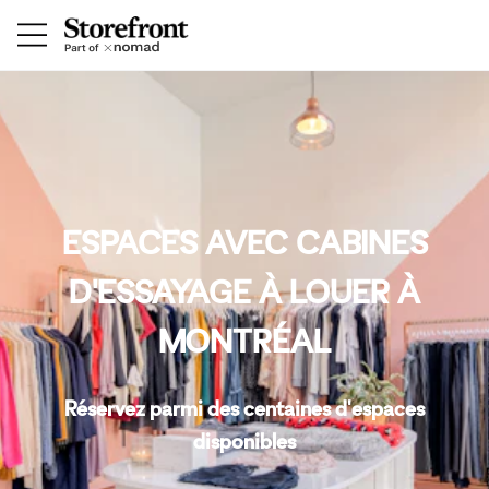
ESPACES AVEC CABINES
D'ESSAYAGE À LOUER À
MONTRÉAL
Réservez parmi des centaines d'espaces
disponibles