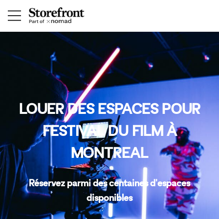
LOUER DES ESPACES POUR
FESTIVAL DU FILM À
MONTREAL
Réservez parmi des centaines d'espaces
disponibles