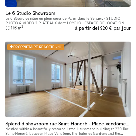
Le 6 Studio Showroom
Le 6 Studio se situe en plein cœur de Paris, dans le Sentier. - STUDIO
PHOTO & VIDÉO 2 PLATEAUX dont 1 CYCLO - ESPACE DE LOCATION
2
à partir de
par jour
POUR SHOWROOMS / EXPOSITIONS / CASTINGS
116
m
1 920 €
PROPRIÉTAIRE RÉACTIF < 1H
Splendid showroom rue Saint Honoré - Place Vendôme, in the heart of Paris fashion & culture district.
Nestled within a beautifully restored listed Haussmann building at 229 Rue
Saint-Honoré, between Place Vendôme, the Tuileries Gardens and the