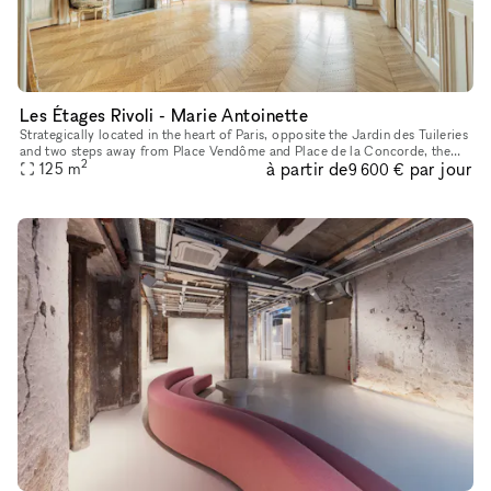
Les Étages Rivoli - Marie Antoinette
Strategically located in the heart of Paris, opposite the Jardin des Tuileries
and two steps away from Place Vendôme and Place de la Concorde, the
2
à partir de
par jour
showroom boasts very high ceilings decorated with mo
125
m
9 600 €