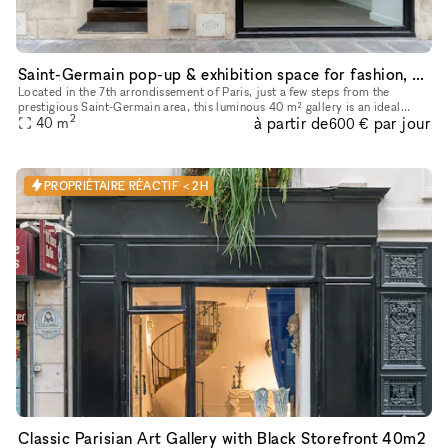
Saint-Germain pop-up & exhibition space for fashion, design and contemporary art
Located in the 7th arrondissement of Paris, just a few steps from the
prestigious Saint-Germain area, this luminous 40 m² gallery is an ideal
2
à partir de
par jour
40
m
space for your fashion showroom and private sales. It's
600 €
PROPRIÉTAIRE RÉACTIF < 2H
Classic Parisian Art Gallery with Black Storefront 40m2