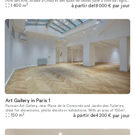
Pont des Arts, Musée d'Orsay et des quais de seines juste à côté de l'église
2
à partir de
par jour
Saint-Germain, Café de Flore, Les Deux Magots et
1 400
m
18 000 €
Art Gallery in Paris 1
Parisian Art Gallery, near Place de la Concorde and Jardin des Tuileries,
ideal for showrooms, photo shoots or exhibitions. With an area of 150m².
2
à partir de
par jour
150
m
4 200 €