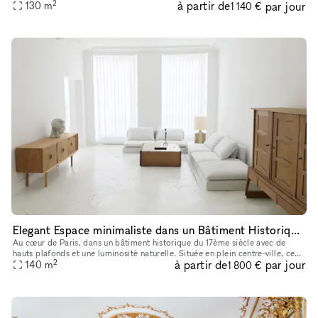
2
à partir de
par jour
Louvre, 229LAB offers one of Paris' most prestigious addr
130
m
1 140 €
Elegant Espace minimaliste dans un Bâtiment Historique, Palais-Royal/ Louvre
Au cœur de Paris, dans un bâtiment historique du 17ème siècle avec de
hauts plafonds et une luminosité naturelle. Située en plein centre-ville, ce
2
à partir de
par jour
lieu est parfait pour des événements éphémères ou de
140
m
1 800 €