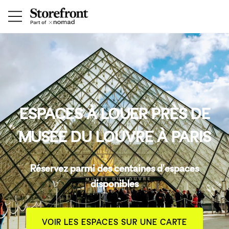
ESPACES À LOUER PRÈS DE
MUSÉE DU LOUVRE À PARIS
Réservez parmi des centaines d'espaces
disponibles
VOIR LES ESPACES SUR UNE CARTE