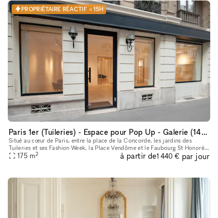
PROPRIÉTAIRE RÉACTIF < 15H
Paris 1er (Tuileries) - Espace pour Pop Up - Galerie (140 m2 + Sous sol 35 m2)
Situé au cœur de Paris, entre la place de la Concorde, les jardins des
Tuileries et ses Fashion Week, la Place Vendôme et le Faubourg St Honoré,
2
à partir de
par jour
l’espace dispose d’une adresse unique à côté des hôtel
175
m
1 440 €