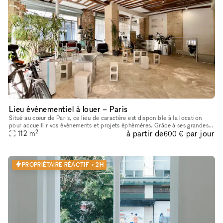
Lieu événementiel à louer – Paris
Situé au cœur de Paris, ce lieu de caractère est disponible à la location
pour accueillir vos événements et projets éphémères. Grâce à ses grandes
2
à partir de
par jour
vitrines d’angle, sa belle luminosité, ses poutres
112
m
600 €
PROPRIÉTAIRE RÉACTIF < 2H