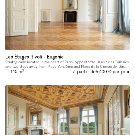
Les Étages Rivoli - Eugenie
Strategically located in the heart of Paris, opposite the Jardin des Tuileries
and two steps away from Place Vendôme and Place de la Concorde, the
2
à partir de
par jour
showroom features the style and charm of a typically
145
m
5 400 €