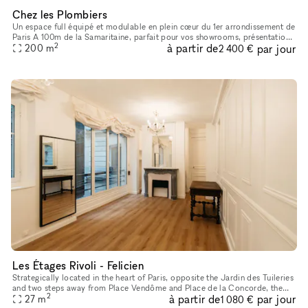
Chez les Plombiers
Un espace full équipé et modulable en plein cœur du 1er arrondissement de
Paris A 100m de la Samaritaine, parfait pour vos showrooms, présentations
2
à partir de
par jour
presse, pop-up, défilés, expositions ou tournages.
200
m
2 400 €
Les Étages Rivoli - Felicien
Strategically located in the heart of Paris, opposite the Jardin des Tuileries
and two steps away from Place Vendôme and Place de la Concorde, the
2
à partir de
par jour
space features the charm of a cozy Parisian appartme
27
m
1 080 €