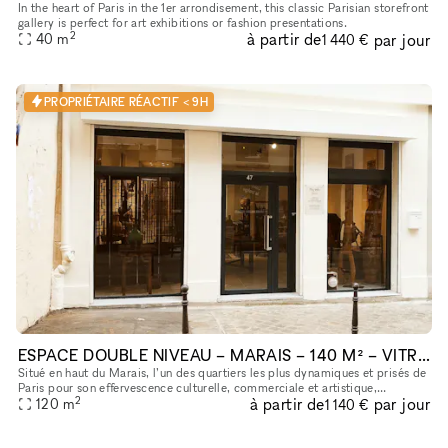
In the heart of Paris in the 1er arrondisement, this classic Parisian storefront
gallery is perfect for art exhibitions or fashion presentations.
2
à partir de
par jour
40
m
1 440 €
PROPRIÉTAIRE RÉACTIF < 9H
ESPACE DOUBLE NIVEAU – MARAIS – 140 M² – VITRINE SUR RUE – IDEAL FASHION WEEK & ÉVÉNEMENTS
Situé en haut du Marais, l’un des quartiers les plus dynamiques et prisés de
Paris pour son effervescence culturelle, commerciale et artistique,
2
à partir de
par jour
120
m
découvrez cet espace unique de 140 m². Le lieu : · Re
1 140 €