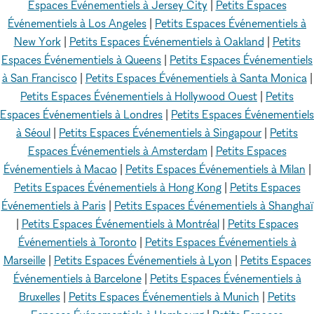
Espaces Événementiels à Jersey City
|
Petits Espaces
Événementiels à Los Angeles
|
Petits Espaces Événementiels à
New York
|
Petits Espaces Événementiels à Oakland
|
Petits
Espaces Événementiels à Queens
|
Petits Espaces Événementiels
à San Francisco
|
Petits Espaces Événementiels à Santa Monica
|
Petits Espaces Événementiels à Hollywood Ouest
|
Petits
Espaces Événementiels à Londres
|
Petits Espaces Événementiels
à Séoul
|
Petits Espaces Événementiels à Singapour
|
Petits
Espaces Événementiels à Amsterdam
|
Petits Espaces
Événementiels à Macao
|
Petits Espaces Événementiels à Milan
|
Petits Espaces Événementiels à Hong Kong
|
Petits Espaces
Événementiels à Paris
|
Petits Espaces Événementiels à Shanghaï
|
Petits Espaces Événementiels à Montréal
|
Petits Espaces
Événementiels à Toronto
|
Petits Espaces Événementiels à
Marseille
|
Petits Espaces Événementiels à Lyon
|
Petits Espaces
Événementiels à Barcelone
|
Petits Espaces Événementiels à
Bruxelles
|
Petits Espaces Événementiels à Munich
|
Petits