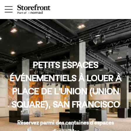
PETITS ESPACES
ÉVÉNEMENTIELS À LOUER À
PLACE DE L'UNION (UNION
SQUARE), SAN FRANCISCO
Réservez parmi des centaines d'espaces